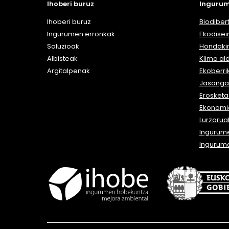
Ihoberi buruz
Ingurum
Ihoberi buruz
Biodibert
Ingurumen erronkak
Ekodisei
Soluzioak
Hondaki
Albisteak
Klima al
Argitalpenak
Ekoberri
Jasangar
Erosket
Ekonomia
Lurzorua
Ingurum
Ingurum