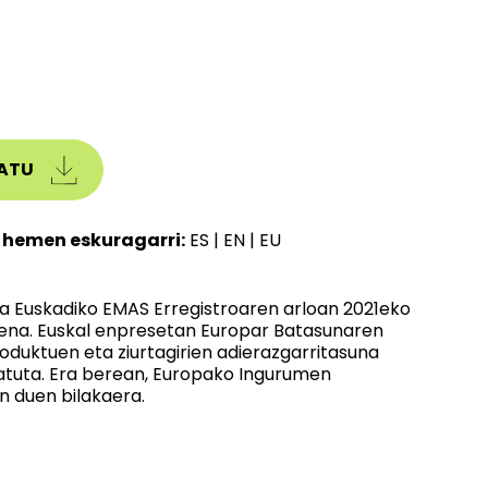
ATU
 hemen eskuragarri:
ES
|
EN
|
EU
a Euskadiko EMAS Erregistroaren arloan 2021eko
tena. Euskal enpresetan Europar Batasunaren
oduktuen eta ziurtagirien adierazgarritasuna
ratuta. Era berean, Europako Ingurumen
n duen bilakaera.