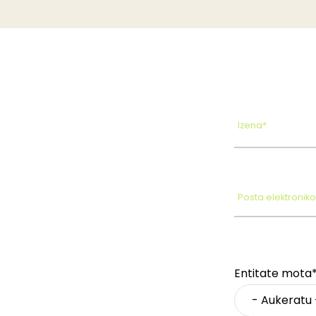
Izena*
Posta elektronik
Entitate mota