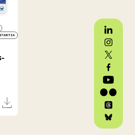
ETARITZA
S-