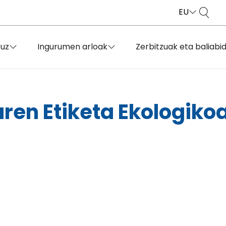
EU
ruz
Ingurumen arloak
Zerbitzuak eta baliabi
ren Etiketa Ekologiko