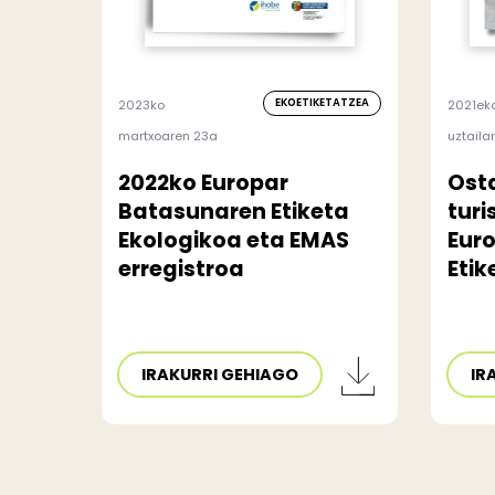
EKOETIKETATZEA
2023ko
2021ek
martxoaren 23a
uztaila
2022ko Europar
Ost
Batasunaren Etiketa
turi
Ekologikoa eta EMAS
Eur
erregistroa
Etik
IRAKURRI GEHIAGO
IR