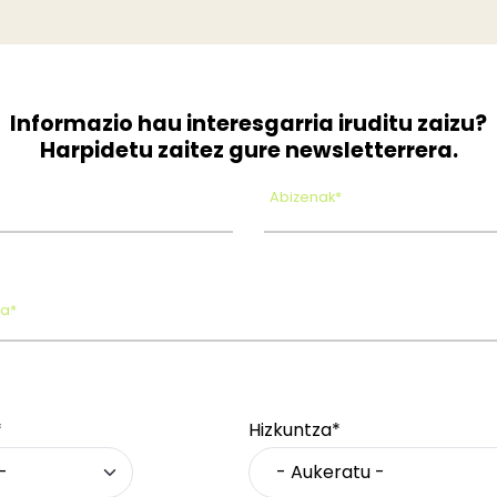
Informazio hau interesgarria iruditu zaizu?
Harpidetu zaitez gure newsletterrera.
Abizenak*
oa*
*
Hizkuntza*