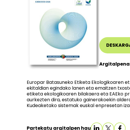
DESKARG
Argitalpena
Europar Batasuneko Etiketa Ekologikoaren et
ekitaldian egindako lanen eta emaitzen txos
etiketa ekologikoaren bilakaera eta EAEko pr
aurkezten dira, estatuko gainerakoekin alde
Kudeaketako sistemak euskal enpresetan iza
Partekatu argitalpen hau