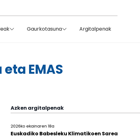
deak
Gaurkotasuna
Argitalpenak
a eta EMAS
Azken argitalpenak
2026ko ekainaren 18a
Euskadiko Babesleku Klimatikoen Sarea