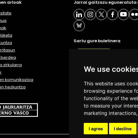
en arloak
Jarrai gaitzazu eguneratuta
sitate
nua
nak
daketa
Sartu gure buletinera
kuntza
ritasun
BULETIN
a berdea
 zirkularra
We use cookie
k
en komunikazioa
This website uses cook
en hezkuntza
browsing experience fo
functionality of the we
to measure your intere
marketing interactions
I agree
I decline