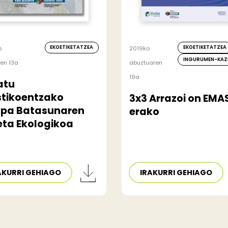
EKOETIKETATZEA
EKOETIKETATZEA
o
2019ko
INGURUMEN-KAZ
ren 13a
abuztuaren
19a
atu
stikoentzako
3x3 Arrazoi on EMA
opa Batasunaren
erako
eta Ekologikoa
AKURRI GEHIAGO
IRAKURRI GEHIAGO