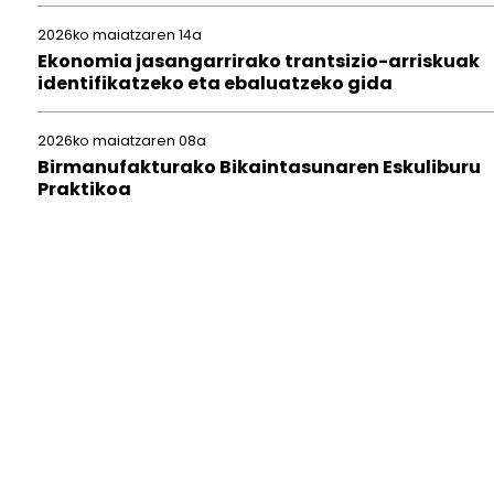
2026ko maiatzaren 14a
Ekonomia jasangarrirako trantsizio-arriskuak
identifikatzeko eta ebaluatzeko gida
2026ko maiatzaren 08a
Birmanufakturako Bikaintasunaren Eskuliburu
Praktikoa