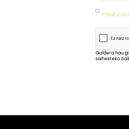
Pribatutasu
Galdera hau gi
saihesteko bali