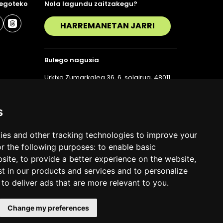
 egoteko
Nola lagundu zaitzakegu?
HARREMANETAN JARRI
Bulego nagusia
Urkixo Zumarkalea 36, 6. solairua, 48011
Bilbo
T. 94 423 07 43
s
ies and other tracking technologies to improve your
r the following purposes:
to enable basic
bsite
,
to provide a better experience on the website
,
st in our products and services and to personalize
,
to deliver ads that are more relevant to you
.
Change my preferences