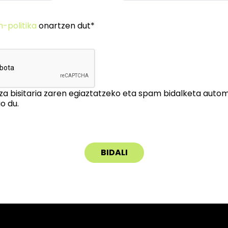
n-politika
onartzen dut*
za bisitaria zaren egiaztatzeko eta spam bidalketa auto
o du.