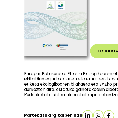
DESKARG
Europar Batasuneko Etiketa Ekologikoaren e
ekitaldian egindako lanen eta emaitzen txos
etiketa ekologikoaren bilakaera eta EAEko pr
aurkezten dira, estatuko gainerakoekin alde
Kudeaketako sistemak euskal enpresetan iza
Partekatu argitalpen hau