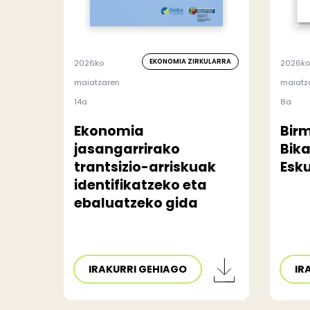
EKONOMIA ZIRKULARRA
2026ko
2026ko
maiatzaren
maiatz
14a
8a
Ekonomia
Bir
jasangarrirako
Bik
trantsizio-arriskuak
Esku
identifikatzeko eta
ebaluatzeko gida
IRAKURRI GEHIAGO
IR