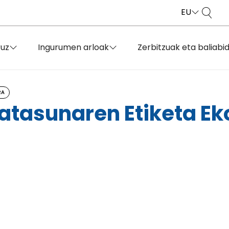
EU
ruz
Ingurumen arloak
Zerbitzuak eta baliabi
RA
atasunaren Etiketa Ek