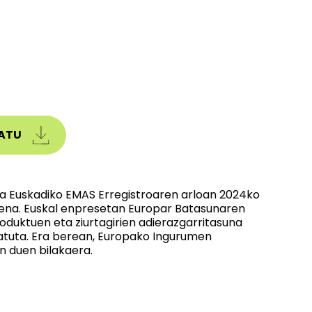
ATU
ta Euskadiko EMAS Erregistroaren arloan 2024ko
tena. Euskal enpresetan Europar Batasunaren
oduktuen eta ziurtagirien adierazgarritasuna
ratuta. Era berean, Europako Ingurumen
n duen bilakaera.