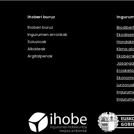
Ihoberi buruz
Ingurum
Ihoberi buruz
Biodibert
Ingurumen erronkak
Ekodisei
Soluzioak
Hondaki
Albisteak
Klima al
Argitalpenak
Ekoberri
Jasangar
Erosket
Ekonomia
Lurzorua
Ingurum
Ingurum