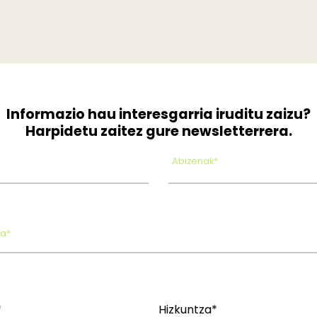
Informazio hau interesgarria iruditu zaizu?
Harpidetu zaitez gure newsletterrera.
Abizenak*
oa*
*
Hizkuntza*