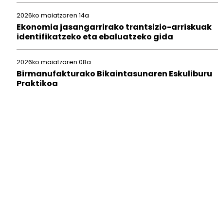
2026ko maiatzaren 14a
Ekonomia jasangarrirako trantsizio-arriskuak
identifikatzeko eta ebaluatzeko gida
2026ko maiatzaren 08a
Birmanufakturako Bikaintasunaren Eskuliburu
Praktikoa