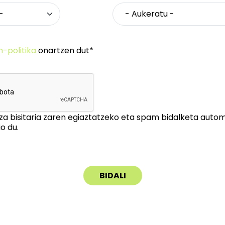
n-politika
onartzen dut*
za bisitaria zaren egiaztatzeko eta spam bidalketa auto
o du.