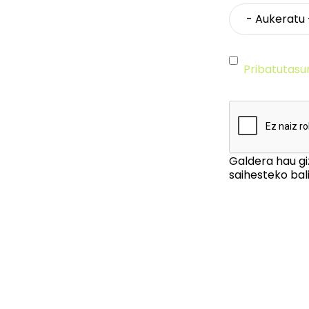
Pribatutasu
Galdera hau gi
saihesteko bali