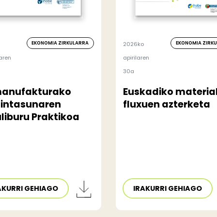
EKONOMIA ZIRKULARRA
EKONOMIA ZIRK
2026ko
aren
apirilaren
30a
manufakturako
Euskadiko materia
aintasunaren
fluxuen azterketa
liburu Praktikoa
AKURRI GEHIAGO
IRAKURRI GEHIAGO