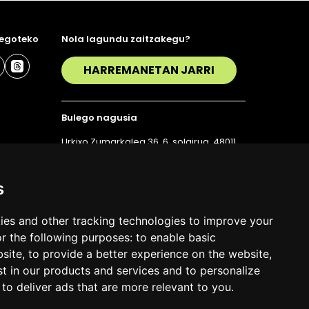
 egoteko
Nola lagundu zaitzakegu?
HARREMANETAN JARRI
Bulego nagusia
Urkixo Zumarkalea 36, 6. solairua, 48011
Bilbo
T. 94 423 07 43
s
ies and other tracking technologies to improve your
r the following purposes:
to enable basic
bsite
,
to provide a better experience on the website
,
st in our products and services and to personalize
,
to deliver ads that are more relevant to you
.