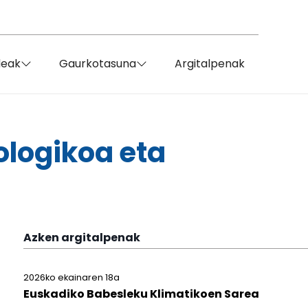
deak
Gaurkotasuna
Argitalpenak
ologikoa eta
Azken argitalpenak
2026ko ekainaren 18a
Euskadiko Babesleku Klimatikoen Sarea