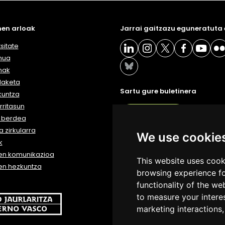
en arloak
Jarrai gaitzazu eguneratuta
sitate
nua
nak
daketa
Sartu gure buletinera
kuntza
ritasun
BULETIN
a berdea
 zirkularra
We use cookie
k
en komunikazioa
This website uses cook
en hezkuntza
browsing experience fo
functionality of the we
to measure your intere
marketing interactions