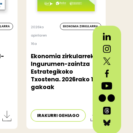
ULARRA
EKONOMIA ZIRKULARRA
2026ko
apirilaren
16a
l-
Ekonomia zirkularreko
Ingurumen-zaintza
Estrategikoko
Txostena. 2026rako 10
gakoak
IRAKURRI GEHIAGO