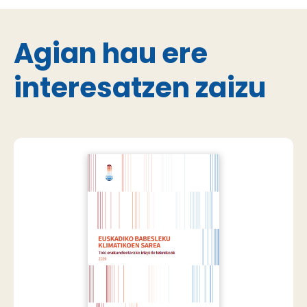
Agian hau ere
interesatzen zaizu