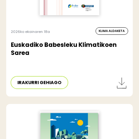
KLIMA ALDAKETA
2026ko ekainaren 18a
Euskadiko Babesleku Klimatikoen
Sarea
IRAKURRI GEHIAGO