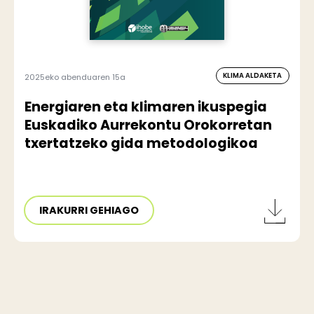
KLIMA ALDAKETA
2025eko abenduaren 15a
Energiaren eta klimaren ikuspegia
Euskadiko Aurrekontu Orokorretan
txertatzeko gida metodologikoa
IRAKURRI GEHIAGO