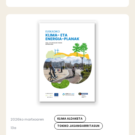
KLIMA ALDAKETA
2026ko martxoaren
TOKIKO JASANGARRITASUN
13a