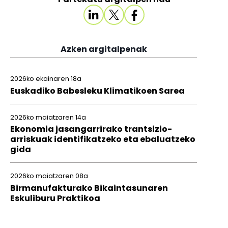
Azken argitalpenak
2026ko ekainaren 18a
Euskadiko Babesleku Klimatikoen Sarea
2026ko maiatzaren 14a
Ekonomia jasangarrirako trantsizio-
arriskuak identifikatzeko eta ebaluatzeko
gida
2026ko maiatzaren 08a
Birmanufakturako Bikaintasunaren
Eskuliburu Praktikoa