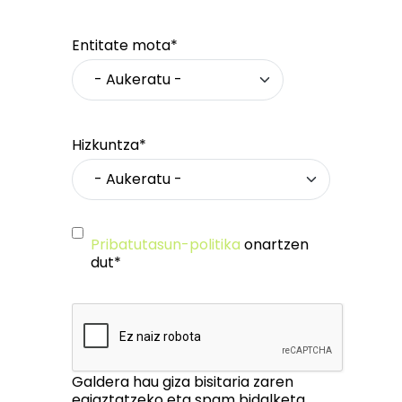
Entitate mota*
Hizkuntza*
Pribatutasun-politika
onartzen
dut*
Galdera hau giza bisitaria zaren
egiaztatzeko eta spam bidalketa