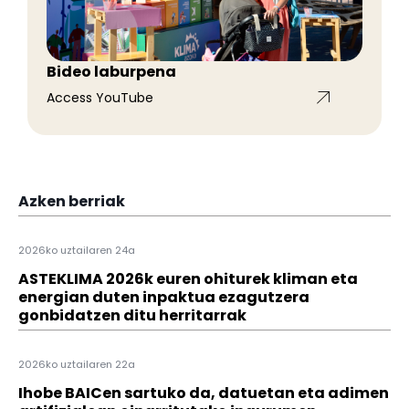
Bideo laburpena
Access YouTube
Azken berriak
2026ko uztailaren 24a
ASTEKLIMA 2026k euren ohiturek kliman eta
energian duten inpaktua ezagutzera
gonbidatzen ditu herritarrak
2026ko uztailaren 22a
Ihobe BAICen sartuko da, datuetan eta adimen