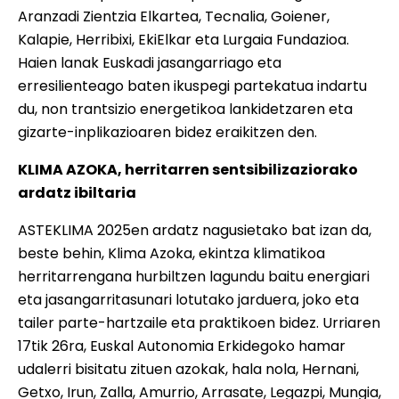
Aranzadi Zientzia Elkartea, Tecnalia, Goiener,
Kalapie, Herribixi, EkiElkar eta Lurgaia Fundazioa.
Haien lanak Euskadi jasangarriago eta
erresilienteago baten ikuspegi partekatua indartu
du, non trantsizio energetikoa lankidetzaren eta
gizarte-inplikazioaren bidez eraikitzen den.
KLIMA AZOKA, herritarren sentsibilizaziorako
ardatz ibiltaria
ASTEKLIMA 2025en ardatz nagusietako bat izan da,
beste behin, Klima Azoka, ekintza klimatikoa
herritarrengana hurbiltzen lagundu baitu energiari
eta jasangarritasunari lotutako jarduera, joko eta
tailer parte-hartzaile eta praktikoen bidez. Urriaren
17tik 26ra, Euskal Autonomia Erkidegoko hamar
udalerri bisitatu zituen azokak, hala nola, Hernani,
Getxo, Irun, Zalla, Amurrio, Arrasate, Legazpi, Mungia,