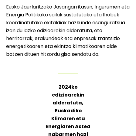
Eusko Jaurlaritzako Jasangarritasun, Ingurumen eta
Energia Politikako sailak sustatutako eta Ihobek
koordinatutako ekitaldiak hazkunde esanguratsua
izan du iazko edizioarekin alderatuta, eta
herritarrak, erakundeak eta enpresak trantsizio
energetikoaren eta ekintza klimatikoaren alde
batzen dituen hitzordu gisa sendotu da.
2024ko
edizioarekin
alderatuta,
Euskadiko
Klimaren eta
Energiaren Astea
nabarmen hazi