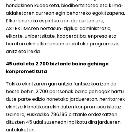
hondakinen kudeaketa, biodibertsitatea eta klima-
aldaketaren aurrean egin beharreko egokitzapena.
Elkarlanerako espiritua izan da, aurten ere,
ASTEKLIMAren nortasun-zigilua: administrazio,
elkarte, unibertsitate, kooperatiba, enpresa eta
herritarrekin elkarlanean eraikitako programazio
anitz eta irekia.
45 udal eta 2.700 biztanle baino gehiago
konprometituta
Tokiko ekintzaren garrantzia funtsezkoa izan da
beste behin. 2.700 pertsonak baino gehiagok hartu
dute parte edizio honetako jardueretan, herritarrek
ekintza klimatikoarekin duten konpromisoa islatuz.
Gainera, Euskadiko 786.195 biztanle ordezkatzen
dituzten 45 udal zuzenean inplikatu dira jardueren
antolaketan.