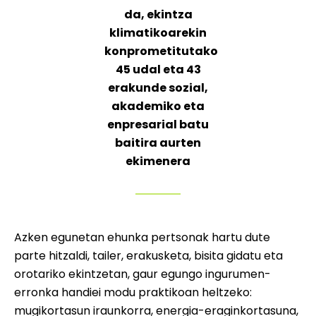
da, ekintza
klimatikoarekin
konprometitutako
45 udal eta 43
erakunde sozial,
akademiko eta
enpresarial batu
baitira aurten
ekimenera
Azken egunetan ehunka pertsonak hartu dute
parte hitzaldi, tailer, erakusketa, bisita gidatu eta
orotariko ekintzetan, gaur egungo ingurumen-
erronka handiei modu praktikoan heltzeko:
mugikortasun iraunkorra, energia-eraginkortasuna,