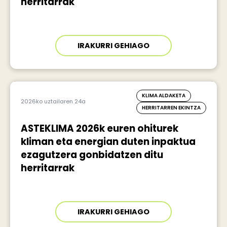
herritarrak
IRAKURRI GEHIAGO
KLIMA ALDAKETA
2026ko uztailaren 24a
HERRITARREN EKINTZA
ASTEKLIMA 2026k euren ohiturek
kliman eta energian duten inpaktua
ezagutzera gonbidatzen ditu
herritarrak
IRAKURRI GEHIAGO