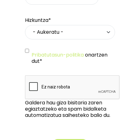
Hizkuntza*
Pribatutasun-politika
onartzen
dut*
Galdera hau giza bisitaria zaren
egiaztatzeko eta spam bidalketa
automatizatua saihesteko balio du.