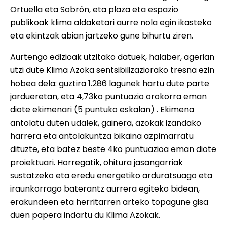
Ortuella eta Sobrón, eta plaza eta espazio
publikoak klima aldaketari aurre nola egin ikasteko
eta ekintzak abian jartzeko gune bihurtu ziren.
Aurtengo edizioak utzitako datuek, halaber, agerian
utzi dute Klima Azoka sentsibilizaziorako tresna ezin
hobea dela: guztira 1.286 lagunek hartu dute parte
jardueretan, eta 4,73ko puntuazio orokorra eman
diote ekimenari (5 puntuko eskalan) . Ekimena
antolatu duten udalek, gainera, azokak izandako
harrera eta antolakuntza bikaina azpimarratu
dituzte, eta batez beste 4ko puntuazioa eman diote
proiektuari. Horregatik, ohitura jasangarriak
sustatzeko eta eredu energetiko arduratsuago eta
iraunkorrago baterantz aurrera egiteko bidean,
erakundeen eta herritarren arteko topagune gisa
duen papera indartu du Klima Azokak.