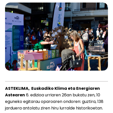
ASTEKLIMA, Euskadiko Klima eta Energiaren
Astearen
6. edizioa urriaren 26an bukatu zen, 10
eguneko egitarau oparoaren ondoren: guztira, 138
jarduera antolatu ziren hiru lurralde historikoetan.