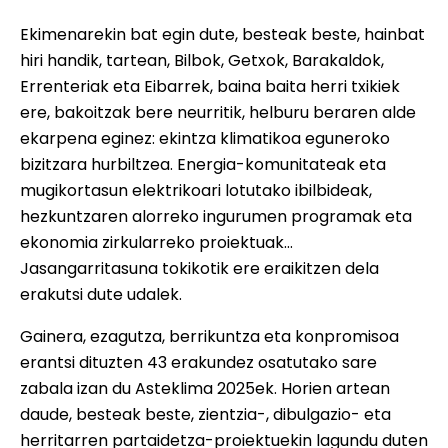
Ekimenarekin bat egin dute, besteak beste, hainbat
hiri handik, tartean, Bilbok, Getxok, Barakaldok,
Errenteriak eta Eibarrek, baina baita herri txikiek
ere, bakoitzak bere neurritik, helburu beraren alde
ekarpena eginez: ekintza klimatikoa eguneroko
bizitzara hurbiltzea. Energia-komunitateak eta
mugikortasun elektrikoari lotutako ibilbideak,
hezkuntzaren alorreko ingurumen programak eta
ekonomia zirkularreko proiektuak…
Jasangarritasuna tokikotik ere eraikitzen dela
erakutsi dute udalek.
Gainera, ezagutza, berrikuntza eta konpromisoa
erantsi dituzten 43 erakundez osatutako sare
zabala izan du Asteklima 2025ek. Horien artean
daude, besteak beste, zientzia-, dibulgazio- eta
herritarren partaidetza-proiektuekin lagundu duten