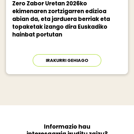
Zero Zabor Uretan 2026ko
ekimenaren zortzigarren edizioa
abian da, eta jarduera berriak eta
topaketak izango dira Euskadiko
hainbat portutan
IRAKURRI GEHIAGO
Informazio hau
interesgarria iruditu zaizu?