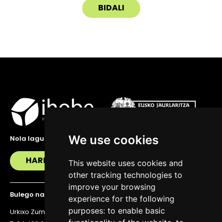
We use cookies
Nola lagundu zaitzakegu?
HARREMANETAN JARRI
This website uses cookies and
other tracking technologies to
improve your browsing
Bulego nagusia
experience for the following
purposes:
to enable basic
Urkixo Zumarkalea 36, 6. solairua, 48011 Bilbo