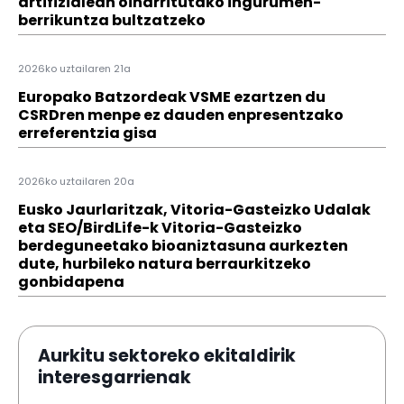
artifizialean oinarritutako ingurumen-
berrikuntza bultzatzeko
2026ko uztailaren 21a
Europako Batzordeak VSME ezartzen du
CSRDren menpe ez dauden enpresentzako
erreferentzia gisa
2026ko uztailaren 20a
Eusko Jaurlaritzak, Vitoria-Gasteizko Udalak
eta SEO/BirdLife-k Vitoria-Gasteizko
berdeguneetako bioaniztasuna aurkezten
dute, hurbileko natura berraurkitzeko
gonbidapena
Aurkitu sektoreko ekitaldirik
interesgarrienak