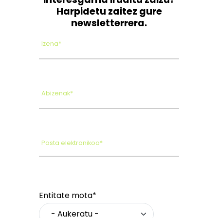
Harpidetu zaitez gure
newsletterrera.
Izena*
Abizenak*
Posta elektronikoa*
Entitate mota*