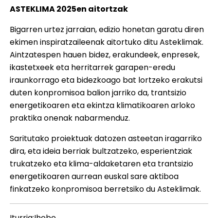
ASTEKLIMA 2025en aitortzak
Bigarren urtez jarraian, edizio honetan garatu diren
ekimen inspiratzaileenak aitortuko ditu Asteklimak.
Aintzatespen hauen bidez, erakundeek, enpresek,
ikastetxeek eta herritarrek garapen-eredu
iraunkorrago eta bidezkoago bat lortzeko erakutsi
duten konpromisoa balion jarriko da, trantsizio
energetikoaren eta ekintza klimatikoaren arloko
praktika onenak nabarmenduz.
Saritutako proiektuak datozen asteetan iragarriko
dira, eta ideia berriak bultzatzeko, esperientziak
trukatzeko eta klima-aldaketaren eta trantsizio
energetikoaren aurrean euskal sare aktiboa
finkatzeko konpromisoa berretsiko du Asteklimak.
Iturria:Ihobe