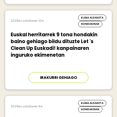
KLIMA ALDAKETA
2026ko uztailaren 10a
HONDAKINAK
Euskal herritarrek 9 tona hondakin
baino gehiago bildu dituzte Let 's
Clean Up Euskadi! kanpainaren
inguruko ekimenetan
IRAKURRI GEHIAGO
KLIMA ALDAKETA
2026ko uztailaren 8a
HONDAKINAK