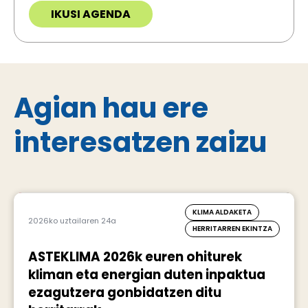
IKUSI AGENDA
Agian hau ere
interesatzen zaizu
KLIMA ALDAKETA
2026ko uztailaren 24a
HERRITARREN EKINTZA
ASTEKLIMA 2026k euren ohiturek
kliman eta energian duten inpaktua
ezagutzera gonbidatzen ditu