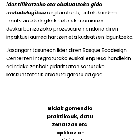
identifikatzeko eta ebaluatzeko gida
metodologikoa
argitaratu du, antolakundeei
trantsizio ekologikoko eta ekonomiaren
deskarbonizazioko prozesuaren ondorio diren
inpaktuei aurrea hartzen eta kudeatzen laguntzeko.
Jasangarritasunean lider diren Basque Ecodesign
Centerren integratutako euskal enpresa handiekin
egindako zenbait gidaritzatan sortutako
ikaskuntzetatik abiatuta garatu da gida.
Gidak gomendio
praktikoak, datu
zehatzak eta
aplikazio-