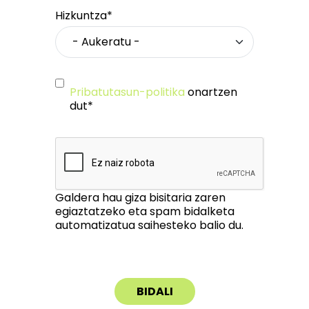
Hizkuntza*
Pribatutasun-politika
onartzen
dut*
Galdera hau giza bisitaria zaren
egiaztatzeko eta spam bidalketa
automatizatua saihesteko balio du.