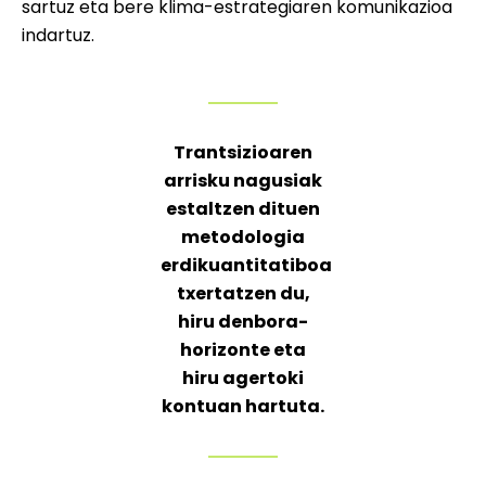
sartuz eta bere klima-estrategiaren komunikazioa
indartuz.
Trantsizioaren
arrisku nagusiak
estaltzen dituen
metodologia
erdikuantitatiboa
txertatzen du,
hiru denbora-
horizonte eta
hiru agertoki
kontuan hartuta.