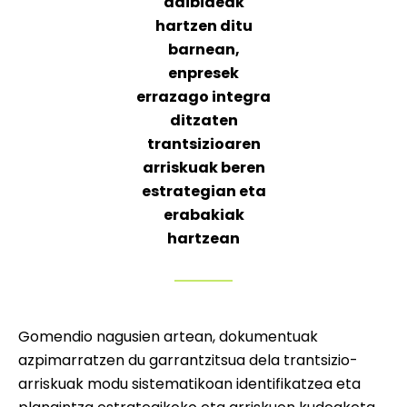
adibideak
hartzen ditu
barnean,
enpresek
errazago integra
ditzaten
trantsizioaren
arriskuak beren
estrategian eta
erabakiak
hartzean
Gomendio nagusien artean, dokumentuak
azpimarratzen du garrantzitsua dela trantsizio-
arriskuak modu sistematikoan identifikatzea eta