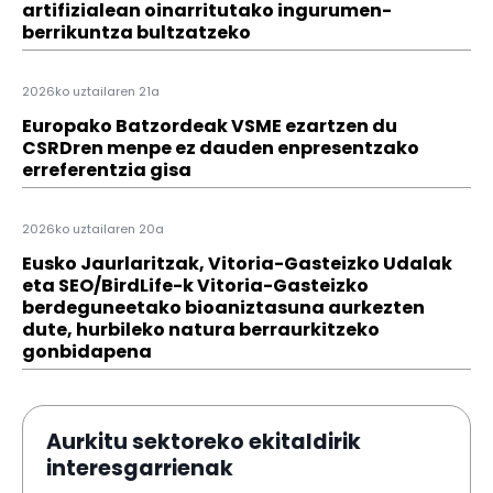
artifizialean oinarritutako ingurumen-
berrikuntza bultzatzeko
2026ko uztailaren 21a
Europako Batzordeak VSME ezartzen du
CSRDren menpe ez dauden enpresentzako
erreferentzia gisa
2026ko uztailaren 20a
Eusko Jaurlaritzak, Vitoria-Gasteizko Udalak
eta SEO/BirdLife-k Vitoria-Gasteizko
berdeguneetako bioaniztasuna aurkezten
dute, hurbileko natura berraurkitzeko
gonbidapena
Aurkitu sektoreko ekitaldirik
interesgarrienak