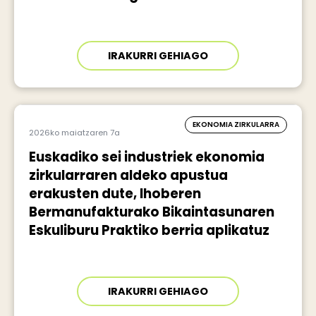
IRAKURRI GEHIAGO
EKONOMIA ZIRKULARRA
2026ko maiatzaren 7a
Euskadiko sei industriek ekonomia
zirkularraren aldeko apustua
erakusten dute, Ihoberen
Bermanufakturako Bikaintasunaren
Eskuliburu Praktiko berria aplikatuz
IRAKURRI GEHIAGO