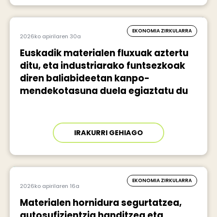
EKONOMIA ZIRKULARRA
2026ko apirilaren 30a
Euskadik materialen fluxuak aztertu
ditu, eta industriarako funtsezkoak
diren baliabideetan kanpo-
mendekotasuna duela egiaztatu du
IRAKURRI GEHIAGO
EKONOMIA ZIRKULARRA
2026ko apirilaren 16a
Materialen hornidura segurtatzea,
autosufizientzia handitzea eta