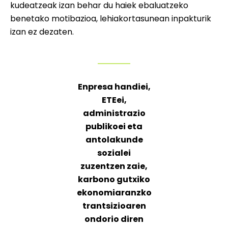
kudeatzeak izan behar du haiek ebaluatzeko
benetako motibazioa, lehiakortasunean inpakturik
izan ez dezaten.
Enpresa handiei,
ETEei,
administrazio
publikoei eta
antolakunde
sozialei
zuzentzen zaie,
karbono gutxiko
ekonomiaranzko
trantsizioaren
ondorio diren