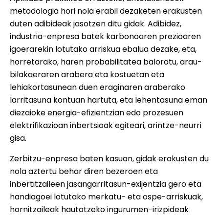
metodologia hori nola erabil dezaketen erakusten
duten adibideak jasotzen ditu gidak. Adibidez,
industria-enpresa batek karbonoaren prezioaren
igoerarekin lotutako arriskua ebalua dezake, eta,
horretarako, haren probabilitatea baloratu, arau-
bilakaeraren arabera eta kostuetan eta
lehiakortasunean duen eraginaren araberako
larritasuna kontuan hartuta, eta lehentasuna eman
diezaioke energia-efizientzian edo prozesuen
elektrifikazioan inbertsioak egiteari, arintze-neurri
gisa.
Zerbitzu-enpresa baten kasuan, gidak erakusten du
nola aztertu behar diren bezeroen eta
inbertitzaileen jasangarritasun-exijentzia gero eta
handiagoei lotutako merkatu- eta ospe-arriskuak,
hornitzaileak hautatzeko ingurumen-irizpideak