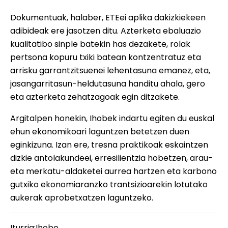
Dokumentuak, halaber, ETEei aplika dakizkiekeen
adibideak ere jasotzen ditu. Azterketa ebaluazio
kualitatibo sinple batekin has dezakete, rolak
pertsona kopuru txiki batean kontzentratuz eta
arrisku garrantzitsuenei lehentasuna emanez, eta,
jasangarritasun-heldutasuna handitu ahala, gero
eta azterketa zehatzagoak egin ditzakete.
Argitalpen honekin, Ihobek indartu egiten du euskal
ehun ekonomikoari laguntzen betetzen duen
eginkizuna. Izan ere, tresna praktikoak eskaintzen
dizkie antolakundeei, erresilientzia hobetzen, arau-
eta merkatu-aldaketei aurrea hartzen eta karbono
gutxiko ekonomiaranzko trantsizioarekin lotutako
aukerak aprobetxatzen laguntzeko.
Iturria:Ihobe