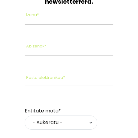
newsletterrera.
Izena*
Abizenak*
Posta elektronikoa*
Entitate mota*