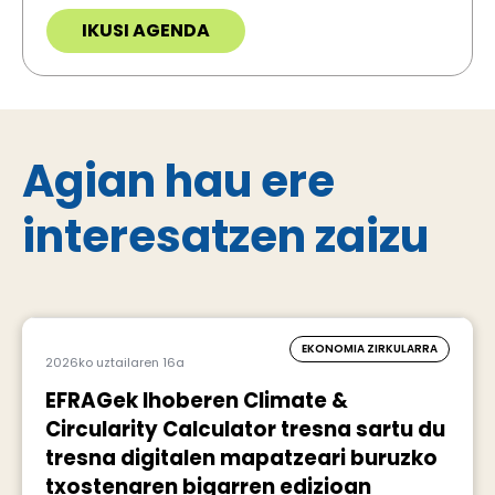
IKUSI AGENDA
Agian hau ere
interesatzen zaizu
EKONOMIA ZIRKULARRA
2026ko uztailaren 16a
EFRAGek Ihoberen Climate &
Circularity Calculator tresna sartu du
tresna digitalen mapatzeari buruzko
txostenaren bigarren edizioan