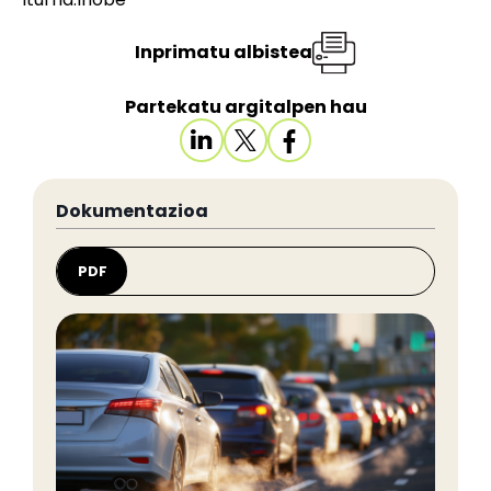
Inprimatu albistea
Partekatu argitalpen hau
Dokumentazioa
PDF