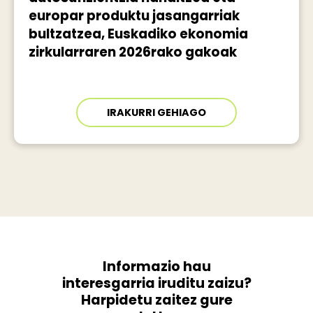
europar produktu jasangarriak
bultzatzea, Euskadiko ekonomia
zirkularraren 2026rako gakoak
IRAKURRI GEHIAGO
Informazio hau
interesgarria iruditu zaizu?
Harpidetu zaitez gure