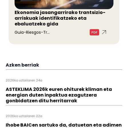
Ekonomia jasangarrirako trantsizio-
arriskuak identifikatzeko eta
ebaluatzeko gida
Guia-Riesgos-Tr...
PDF
Azken berriak
2026ko uztailaren 24a
ASTEKLIMA 2026k euren ohiturek kliman eta
energian duten inpaktua ezagutzera
gonbidatzen ditu herritarrak
2026ko uztailaren 22a
Ihobe BAICen sartuko da, datuetan eta adimen