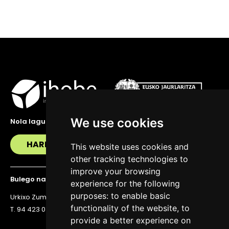
We use cookies
Nola lagundu zaitzakegu?
HARREMANETAN JARRI
This website uses cookies and
other tracking technologies to
improve your browsing
Bulego nagusia
experience for the following
purposes:
to enable basic
Urkixo Zumarkalea 36, 6. solairua, 48011 Bilbo
functionality of the website
,
to
T. 94 423 07 43
provide a better experience on