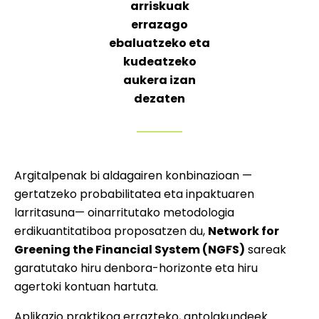
arriskuak
errazago
ebaluatzeko eta
kudeatzeko
aukera izan
dezaten
Argitalpenak bi aldagairen konbinazioan —
gertatzeko probabilitatea eta inpaktuaren
larritasuna— oinarritutako metodologia
erdikuantitatiboa proposatzen du,
Network for
Greening the Financial System (NGFS)
sareak
garatutako hiru denbora-horizonte eta hiru
agertoki kontuan hartuta.
Aplikazio praktikoa errazteko, antolakundeek