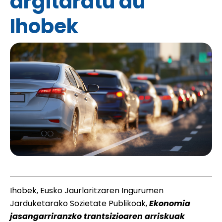
argitaratu du
Ihobek
Ihobek, Eusko Jaurlaritzaren Ingurumen
Jarduketarako Sozietate Publikoak,
Ekonomia
jasangarriranzko trantsizioaren arriskuak