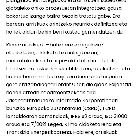
plangintza estrategikoko eta arriskuen kudeaketa
globaleko ohiko prozesuetan integratzea, gauza
bakartua izango balira bezala tratatu gabe. Era
berean, arriskuok arintzeko neurriak definitzea eta
horiek aldian behin berrikustea gomendatzen du.
Klima-arriskuak —batez ere erregulazio-
aldaketekin, aldaketa teknologikoekin,
merkatukoekin eta ospe-aldaketekin lotutako
trantsizio-arriskuak— identifikatzea, ebaluatzea eta
horien berri ematea exijitzen duen arau-esparru
gero eta zabalagoari erantzuten dio gidak. Exijentzia
horien artean nabarmentzekoak dira
Jasangarritasuneko Informazio Korporatiboari
buruzko Europako Zuzentaraua (CSRD), TCFD
lantaldearen gomendioak, IFRS S2 araua, ISO 31000
araua eta 7/2021 Legea, Klima Aldaketarena eta
Trantsizio Energetikoarena. Hala ere, arriskuak