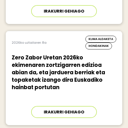
IRAKURRI GEHIAGO
KLIMA ALDAKETA
2026ko uztailaren 8a
HONDAKINAK
Zero Zabor Uretan 2026ko
ekimenaren zortzigarren edizioa
abian da, eta jarduera berriak eta
topaketak izango dira Euskadiko
hainbat portutan
IRAKURRI GEHIAGO