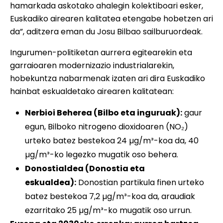
hamarkada askotako ahalegin kolektiboari esker,
Euskadiko airearen kalitatea etengabe hobetzen ari
da”, aditzera eman du Josu Bilbao sailburuordeak.
Ingurumen-politiketan aurrera egitearekin eta
garraioaren modernizazio industrialarekin,
hobekuntza nabarmenak izaten ari dira Euskadiko
hainbat eskualdetako airearen kalitatean:
Nerbioi Beherea (Bilbo eta inguruak):
gaur
egun, Bilboko nitrogeno dioxidoaren (NO₂)
urteko batez bestekoa 24 µg/m³-koa da, 40
µg/m³-ko legezko mugatik oso behera.
Donostialdea (Donostia eta
eskualdea):
Donostian partikula finen urteko
batez bestekoa 7,2 µg/m³-koa da, araudiak
ezarritako 25 µg/m³-ko mugatik oso urrun.