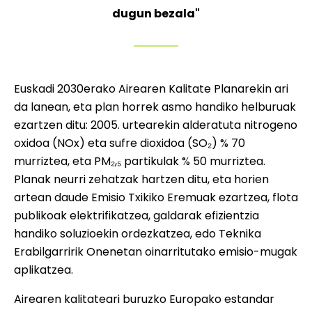
dugun bezala"
Euskadi 2030erako Airearen Kalitate Planarekin ari
da lanean, eta plan horrek asmo handiko helburuak
ezartzen ditu: 2005. urtearekin alderatuta nitrogeno
oxidoa (NOx) eta sufre dioxidoa (SO₂) % 70
murriztea, eta PM₂,₅ partikulak % 50 murriztea.
Planak neurri zehatzak hartzen ditu, eta horien
artean daude Emisio Txikiko Eremuak ezartzea, flota
publikoak elektrifikatzea, galdarak efizientzia
handiko soluzioekin ordezkatzea, edo Teknika
Erabilgarririk Onenetan oinarritutako emisio-mugak
aplikatzea.
Airearen kalitateari buruzko Europako estandar