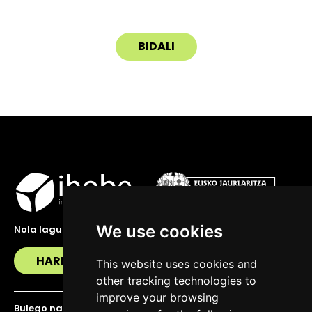
We use cookies
Nola lagundu zaitzakegu?
HARREMANETAN JARRI
This website uses cookies and
other tracking technologies to
improve your browsing
Bulego nagusia