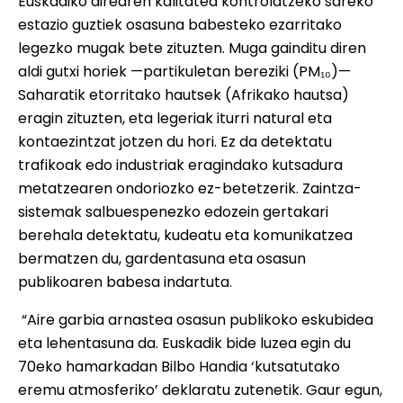
Euskadiko airearen kalitatea kontrolatzeko sareko
estazio guztiek osasuna babesteko ezarritako
legezko mugak bete zituzten. Muga gainditu diren
aldi gutxi horiek —partikuletan bereziki (PM₁₀)—
Saharatik etorritako hautsek (Afrikako hautsa)
eragin zituzten, eta legeriak iturri natural eta
kontaezintzat jotzen du hori. Ez da detektatu
trafikoak edo industriak eragindako kutsadura
metatzearen ondoriozko ez-betetzerik. Zaintza-
sistemak salbuespenezko edozein gertakari
berehala detektatu, kudeatu eta komunikatzea
bermatzen du, gardentasuna eta osasun
publikoaren babesa indartuta.
“Aire garbia arnastea osasun publikoko eskubidea
eta lehentasuna da. Euskadik bide luzea egin du
70eko hamarkadan Bilbo Handia ‘kutsatutako
eremu atmosferiko’ deklaratu zutenetik. Gaur egun,