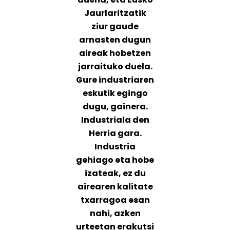
Jaurlaritzatik
ziur gaude
arnasten dugun
aireak hobetzen
jarraituko duela.
Gure industriaren
eskutik egingo
dugu, gainera.
Industriala den
Herria gara.
Industria
gehiago eta hobe
izateak, ez du
airearen kalitate
txarragoa esan
nahi, azken
urteetan erakutsi