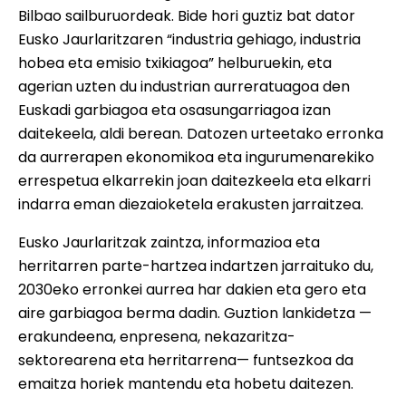
Bilbao sailburuordeak. Bide hori guztiz bat dator
Eusko Jaurlaritzaren “industria gehiago, industria
hobea eta emisio txikiagoa” helburuekin, eta
agerian uzten du industrian aurreratuagoa den
Euskadi garbiagoa eta osasungarriagoa izan
daitekeela, aldi berean. Datozen urteetako erronka
da aurrerapen ekonomikoa eta ingurumenarekiko
errespetua elkarrekin joan daitezkeela eta elkarri
indarra eman diezaioketela erakusten jarraitzea.
Eusko Jaurlaritzak zaintza, informazioa eta
herritarren parte-hartzea indartzen jarraituko du,
2030eko erronkei aurrea har dakien eta gero eta
aire garbiagoa berma dadin. Guztion lankidetza —
erakundeena, enpresena, nekazaritza-
sektorearena eta herritarrena— funtsezkoa da
emaitza horiek mantendu eta hobetu daitezen.