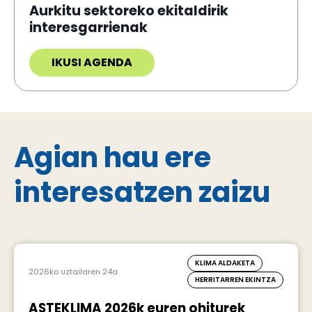
Aurkitu sektoreko ekitaldirik
interesgarrienak
IKUSI AGENDA
Agian hau ere
interesatzen zaizu
KLIMA ALDAKETA
2026ko uztailaren 24a
HERRITARREN EKINTZA
ASTEKLIMA 2026k euren ohiturek