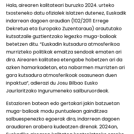
Hala, airearen kalitateari buruzko 2024. urteko
txosteneko datu ofizialek islatzen dutenez, Euskadik
indarrean dagoen araudian (102/2011 Errege
Dekretua eta Europako Zuzentaraua) araututako
kutsatzaile guztientzako legezko muga-balioak
betetzen ditu. “Euskadin kutsadura atmosferikoa
murrizteko politikak emaitza sendoak ematen ari
dira. Airearen kalitatea etengabe hobetzen ari da
azken hamarkadetan, eta nabarmen murrizten ari
gara kutsadura atmosferikoak osasunean duen
inpaktua”, adierazi du Josu Bilbao Eusko
Jaurlaritzako Ingurumeneko sailburuordeak.
Estazioren batean edo gertakari jakin batzuetan
muga-balioak modu puntualean gainditzea
salbuespenezko egoerak dira, indarrean dagoen
araudiaren arabera kudeatzen direnak. 2024an,