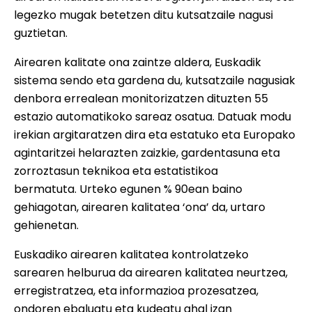
legezko mugak betetzen ditu kutsatzaile nagusi
guztietan.
Airearen kalitate ona zaintze aldera, Euskadik
sistema sendo eta gardena du, kutsatzaile nagusiak
denbora errealean monitorizatzen dituzten 55
estazio automatikoko sareaz osatua. Datuak modu
irekian argitaratzen dira eta estatuko eta Europako
agintaritzei helarazten zaizkie, gardentasuna eta
zorroztasun teknikoa eta estatistikoa
bermatuta. Urteko egunen % 90ean baino
gehiagotan, airearen kalitatea ‘ona’ da, urtaro
gehienetan.
Euskadiko airearen kalitatea kontrolatzeko
sarearen helburua da airearen kalitatea neurtzea,
erregistratzea, eta informazioa prozesatzea,
ondoren ebaluatu eta kudeatu ahal izan