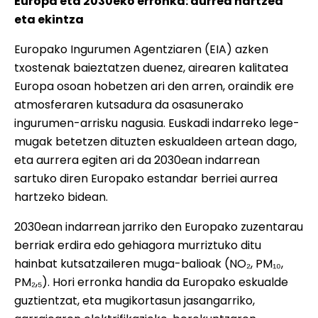
Europa eta 2030eko erronka: aurrea hartzea
eta ekintza
Europako Ingurumen Agentziaren (EIA) azken
txostenak baieztatzen duenez, airearen kalitatea
Europa osoan hobetzen ari den arren, oraindik ere
atmosferaren kutsadura da osasunerako
ingurumen-arrisku nagusia. Euskadi indarreko lege-
mugak betetzen dituzten eskualdeen artean dago,
eta aurrera egiten ari da 2030ean indarrean
sartuko diren Europako estandar berriei aurrea
hartzeko bidean.
2030ean indarrean jarriko den Europako zuzentarau
berriak erdira edo gehiagora murriztuko ditu
hainbat kutsatzaileren muga-balioak (NO₂, PM₁₀,
PM₂,₅). Hori erronka handia da Europako eskualde
guztientzat, eta mugikortasun jasangarriko,