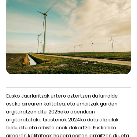
Eusko Jaurlaritzak urtero aztertzen du lurralde
osoko airearen kalitatea, eta emaitzak garden
argitaratzen ditu. 2025eko abenduan
argitaratutako txostenak 2024ko datu ofizialak
bildu ditu eta albiste onak dakartza: Euskadiko
airearen kalitateak hobera egiten jarraitzen du, eta