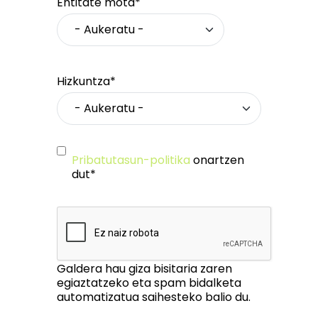
Entitate mota*
Hizkuntza*
Pribatutasun-politika
onartzen
dut*
Galdera hau giza bisitaria zaren
egiaztatzeko eta spam bidalketa
automatizatua saihesteko balio du.