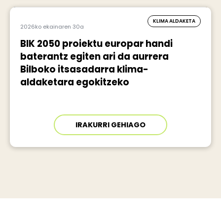
KLIMA ALDAKETA
2026ko ekainaren 30a
BIK 2050 proiektu europar handi
baterantz egiten ari da aurrera
Bilboko itsasadarra klima-
aldaketara egokitzeko
IRAKURRI GEHIAGO