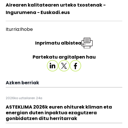
Airearen kalitatearen urteko txostenak -
Ingurumena - Euskadi.eus
Iturria:Ihobe
Inprimatu albistea
Partekatu argitalpen hau
Azken berriak
2026ko uztailaren 24a
ASTEKLIMA 2026k euren ohiturek kliman eta
energian duten inpaktua ezagutzera
gonbidatzen ditu herritarrak