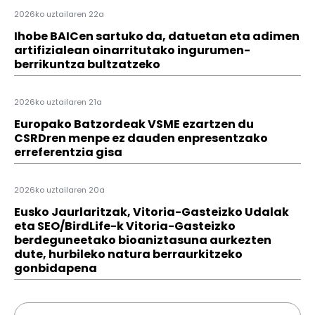
2026ko uztailaren 22a
Ihobe BAICen sartuko da, datuetan eta adimen
artifizialean oinarritutako ingurumen-
berrikuntza bultzatzeko
2026ko uztailaren 21a
Europako Batzordeak VSME ezartzen du
CSRDren menpe ez dauden enpresentzako
erreferentzia gisa
2026ko uztailaren 20a
Eusko Jaurlaritzak, Vitoria-Gasteizko Udalak
eta SEO/BirdLife-k Vitoria-Gasteizko
berdeguneetako bioaniztasuna aurkezten
dute, hurbileko natura berraurkitzeko
gonbidapena