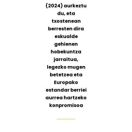
(2024) aurkeztu
du, eta
txostenean
berresten dira
eskualde
gehienen
hobekuntza
jarraitua,
legezko mugen
betetzea eta
Europako
estandar berriei
aurrea hartzeko
konpromisoa