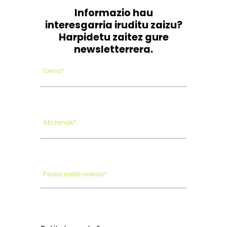
Informazio hau
interesgarria iruditu zaizu?
Harpidetu zaitez gure
newsletterrera.
Izena*
Abizenak*
Posta elektronikoa*