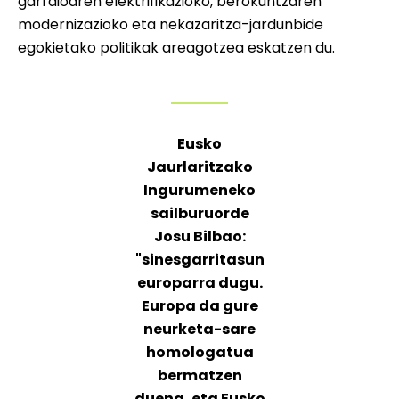
garraioaren elektrifikazioko, berokuntzaren
modernizazioko eta nekazaritza-jardunbide
egokietako politikak areagotzea eskatzen du.
Eusko
Jaurlaritzako
Ingurumeneko
sailburuorde
Josu Bilbao:
"sinesgarritasun
europarra dugu.
Europa da gure
neurketa-sare
homologatua
bermatzen
duena, eta Eusko