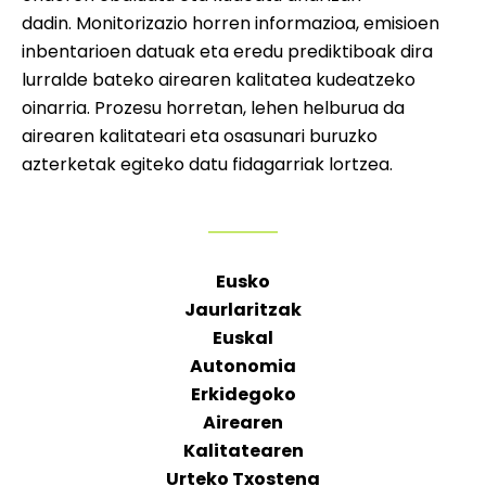
dadin. Monitorizazio horren informazioa, emisioen
inbentarioen datuak eta eredu prediktiboak dira
lurralde bateko airearen kalitatea kudeatzeko
oinarria. Prozesu horretan, lehen helburua da
airearen kalitateari eta osasunari buruzko
azterketak egiteko datu fidagarriak lortzea.
Eusko
Jaurlaritzak
Euskal
Autonomia
Erkidegoko
Airearen
Kalitatearen
Urteko Txostena