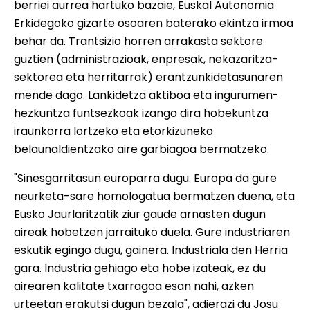
berriei aurrea hartuko bazaie, Euskal Autonomia
Erkidegoko gizarte osoaren baterako ekintza irmoa
behar da. Trantsizio horren arrakasta sektore
guztien (administrazioak, enpresak, nekazaritza-
sektorea eta herritarrak) erantzunkidetasunaren
mende dago. Lankidetza aktiboa eta ingurumen-
hezkuntza funtsezkoak izango dira hobekuntza
iraunkorra lortzeko eta etorkizuneko
belaunaldientzako aire garbiagoa bermatzeko.
"Sinesgarritasun europarra dugu. Europa da gure
neurketa-sare homologatua bermatzen duena, eta
Eusko Jaurlaritzatik ziur gaude arnasten dugun
aireak hobetzen jarraituko duela. Gure industriaren
eskutik egingo dugu, gainera. Industriala den Herria
gara. Industria gehiago eta hobe izateak, ez du
airearen kalitate txarragoa esan nahi, azken
urteetan erakutsi dugun bezala", adierazi du Josu