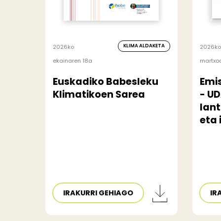
KLIMA ALDAKETA
2026ko
2026ko
ekainaren 18a
martxo
Euskadiko Babesleku
Emi
Klimatikoen Sarea
- U
lan
eta
IRAKURRI GEHIAGO
IR