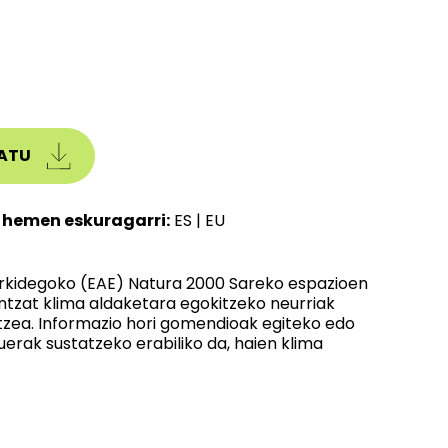
ATU
 hemen eskuragarri:
ES
|
EU
rkidegoko (EAE) Natura 2000 Sareko espazioen
ntzat klima aldaketara egokitzeko neurriak
ertzea. Informazio hori gomendioak egiteko edo
uerak sustatzeko erabiliko da, haien klima