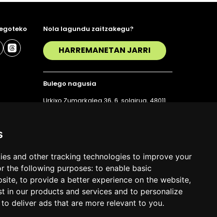
 egoteko
Nola lagundu zaitzakegu?
HARREMANETAN JARRI
Bulego nagusia
Urkixo Zumarkalea 36, 6. solairua, 48011
Bilbo
T. 94 423 07 43
s
ies and other tracking technologies to improve your
r the following purposes:
to enable basic
bsite
,
to provide a better experience on the website
,
st in our products and services and to personalize
,
to deliver ads that are more relevant to you
.