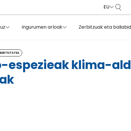
EU
ruz
Ingurumen arloak
Zerbitzuak eta baliabi
BERTSITATEA
o-espezieak klima-al
iak