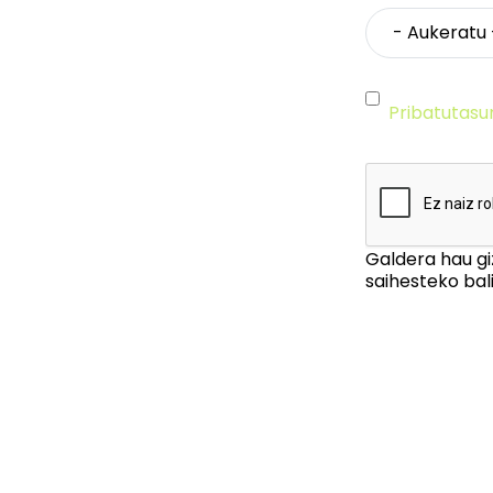
Pribatutasu
Galdera hau gi
saihesteko bali