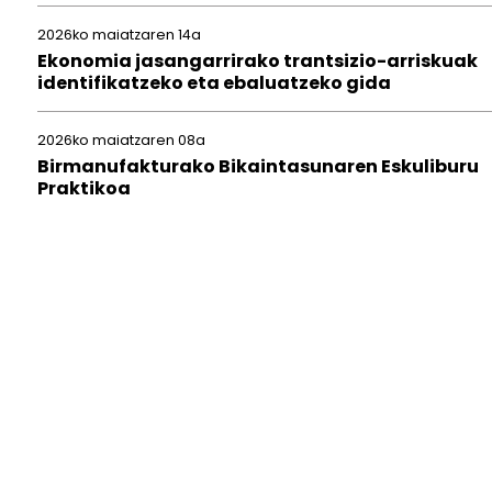
2026ko maiatzaren 14a
Ekonomia jasangarrirako trantsizio-arriskuak
identifikatzeko eta ebaluatzeko gida
2026ko maiatzaren 08a
Birmanufakturako Bikaintasunaren Eskuliburu
Praktikoa