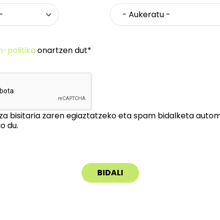
n-politika
onartzen dut*
za bisitaria zaren egiaztatzeko eta spam bidalketa auto
o du.