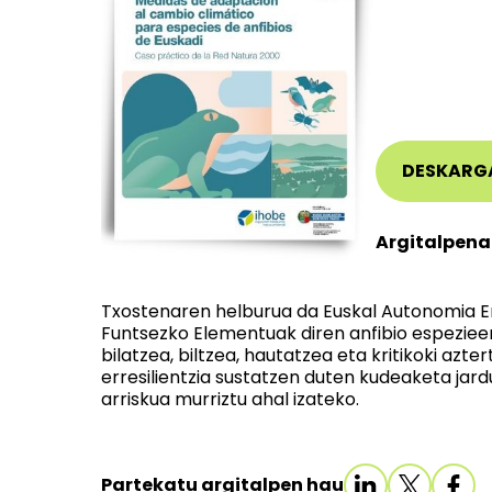
DESKARG
Argitalpena
Txostenaren helburua da Euskal Autonomia E
Funtsezko Elementuak diren anfibio espeziee
bilatzea, biltzea, hautatzea eta kritikoki azt
erresilientzia sustatzen duten kudeaketa jard
arriskua murriztu ahal izateko.
Partekatu argitalpen hau