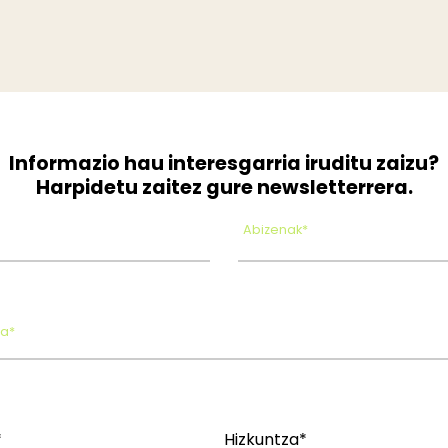
Informazio hau interesgarria iruditu zaizu?
Harpidetu zaitez gure newsletterrera.
Abizenak*
oa*
*
Hizkuntza*