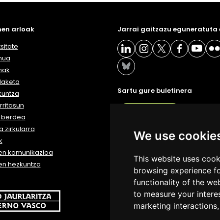
en arloak
Jarrai gaitzazu eguneratuta
sitate
nua
nak
daketa
Sartu gure buletinera
kuntza
ritasun
BULETIN
a berdea
 zirkularra
We use cookie
k
en komunikazioa
This website uses cook
en hezkuntza
browsing experience fo
functionality of the we
to measure your intere
marketing interactions