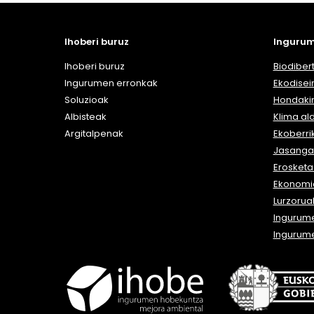
Ihoberi buruz
Ingurum
Ihoberi buruz
Biodibert
Ingurumen erronkak
Ekodisei
Soluzioak
Hondaki
Albisteak
Klima al
Argitalpenak
Ekoberri
Jasangar
Erosket
Ekonomia
Lurzorua
Ingurum
Ingurum