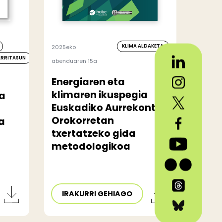
KLIMA ALDAKETA
2025eko
ARRITASUN
abenduaren 15a
Energiaren eta
klimaren ikuspegia
ta
Euskadiko Aurrekontu
Orokorretan
a
txertatzeko gida
metodologikoa
IRAKURRI GEHIAGO