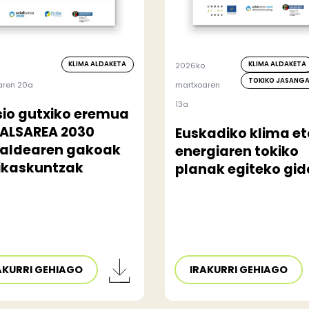
KLIMA ALDAKETA
KLIMA ALDAKETA
2026ko
TOKIKO JASANG
aren 20a
martxoaren
13a
sio gutxiko eremua
DALSAREA 2030
Euskadiko klima e
taldearen gakoak
energiaren tokiko
 ikaskuntzak
planak egiteko gid
AKURRI GEHIAGO
IRAKURRI GEHIAGO