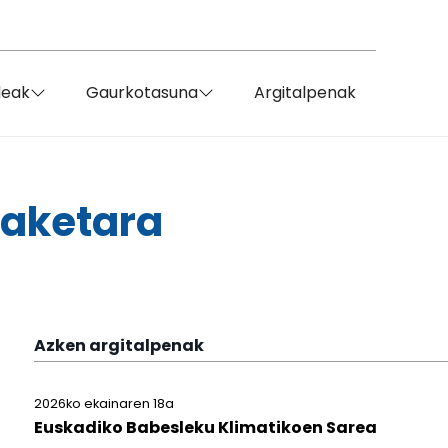
deak
Gaurkotasuna
Argitalpenak
daketara
Azken argitalpenak
2026ko ekainaren 18a
Euskadiko Babesleku Klimatikoen Sarea