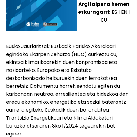
Argitalpena hemen
eskuragarri:
ES
|
EN
|
EU
Eusko Jaurlaritzak Euskadik Parisko Akordioari
egindako Ekarpen Zehatza (NDC) aurkeztu du,
ekintza klimatikoarekin duen konpromisoa eta
nazioarteko, Europako eta Estatuko
deskarbonizazio helburuekin duen lerrokatzea
berretsiz. Dokumentu horrek sendotu egiten du
karbonoan neutroa, erresilientea eta bidezkoa den
eredu ekonomiko, energetiko eta sozial baterantz
aurrera egiteko Euskadik duen borondatea,
Trantsizio Energetikoari eta Klima Aldaketari
buruzko otsailaren 8ko 1/2024 Legearekin bat
eginez.