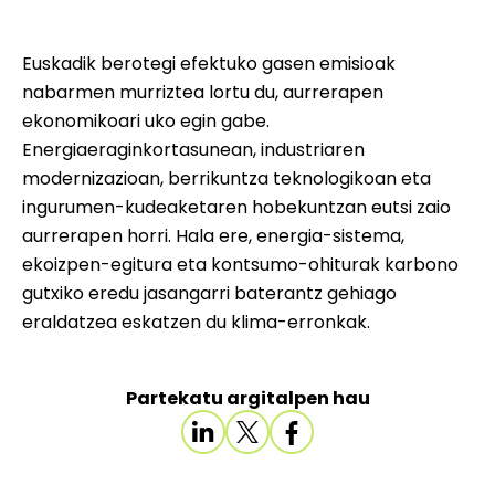
Euskadik berotegi efektuko gasen emisioak
nabarmen murriztea lortu du, aurrerapen
ekonomikoari uko egin gabe.
Energiaeraginkortasunean, industriaren
modernizazioan, berrikuntza teknologikoan eta
ingurumen-kudeaketaren hobekuntzan eutsi zaio
aurrerapen horri. Hala ere, energia-sistema,
ekoizpen-egitura eta kontsumo-ohiturak karbono
gutxiko eredu jasangarri baterantz gehiago
eraldatzea eskatzen du klima-erronkak.
Partekatu argitalpen hau