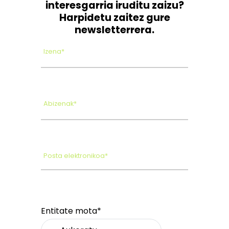
interesgarria iruditu zaizu?
Harpidetu zaitez gure
newsletterrera.
Izena*
Abizenak*
Posta elektronikoa*
Entitate mota*