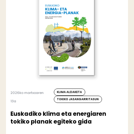
KLIMA ALDAKETA
2026ko martxoaren
TOKIKO JASANGARRITASUN
13a
Euskadiko klima eta energiaren
tokiko planak egiteko gida