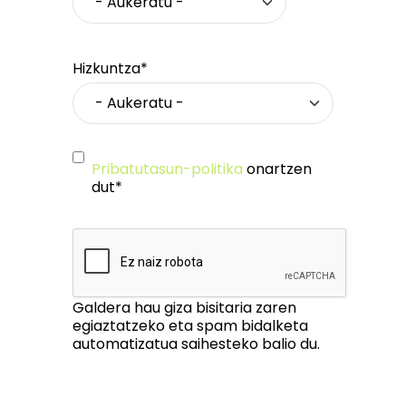
Hizkuntza*
Pribatutasun-politika
onartzen
dut*
Galdera hau giza bisitaria zaren
egiaztatzeko eta spam bidalketa
automatizatua saihesteko balio du.