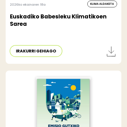
KLIMA ALDAKETA
2026ko ekainaren 18a
Euskadiko Babesleku Klimatikoen
Sarea
IRAKURRI GEHIAGO