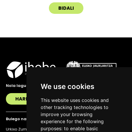
We use cookies
Nola lagundu zaitzakegu?
HARREMANETAN JARRI
This website uses cookies and
other tracking technologies to
improve your browsing
Bulego nagusia
experience for the following
purposes:
to enable basic
Urkixo Zumarkalea 36, 6. solairua, 48011 Bilbo