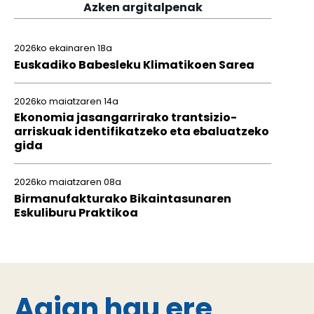
Azken argitalpenak
2026ko ekainaren 18a
Euskadiko Babesleku Klimatikoen Sarea
2026ko maiatzaren 14a
Ekonomia jasangarrirako trantsizio-
arriskuak identifikatzeko eta ebaluatzeko
gida
2026ko maiatzaren 08a
Birmanufakturako Bikaintasunaren
Eskuliburu Praktikoa
Agian hau ere