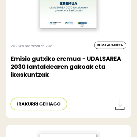
KLIMA ALDAKETA
2026ko martxoaren 20a
Emisio gutxiko eremua - UDALSAREA
2030 lantaldearen gakoak eta
ikaskuntzak
IRAKURRI GEHIAGO