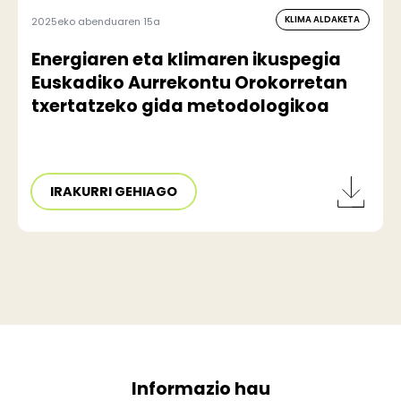
KLIMA ALDAKETA
2025eko abenduaren 15a
Energiaren eta klimaren ikuspegia
Euskadiko Aurrekontu Orokorretan
txertatzeko gida metodologikoa
IRAKURRI GEHIAGO
Informazio hau