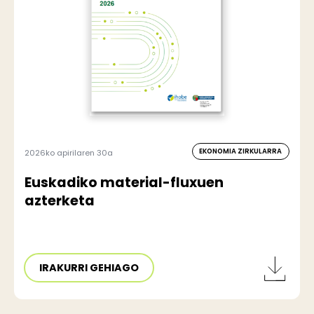
EKONOMIA ZIRKULARRA
2026ko apirilaren 30a
Euskadiko material-fluxuen
azterketa
IRAKURRI GEHIAGO