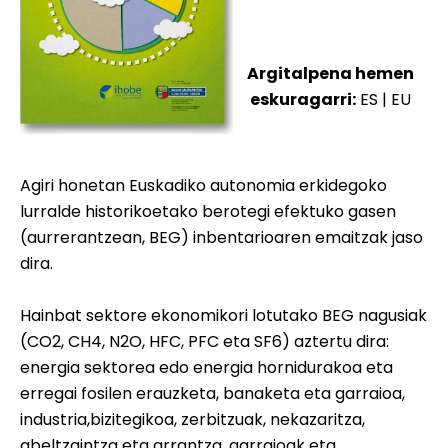
Argitalpena hemen
eskuragarri:
ES
|
EU
Agiri honetan Euskadiko autonomia erkidegoko
lurralde historikoetako berotegi efektuko gasen
(aurrerantzean, BEG) inbentarioaren emaitzak jaso
dira.
Hainbat sektore ekonomikori lotutako BEG nagusiak
(CO2, CH4, N2O, HFC, PFC eta SF6) aztertu dira:
energia sektorea edo energia hornidurakoa eta
erregai fosilen erauzketa, banaketa eta garraioa,
industria,bizitegikoa, zerbitzuak, nekazaritza,
abeltzaintza eta arrantza, garraioak eta