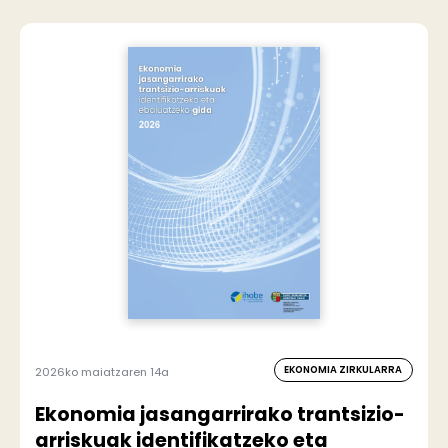
EKONOMIA ZIRKULARRA
2026ko maiatzaren 14a
Ekonomia jasangarrirako trantsizio-
arriskuak identifikatzeko eta