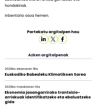
hondakinak.
Inbentario osoa
hemen
.
Partekatu argitalpen hau
Azken argitalpenak
2026ko ekainaren 18a
Euskadiko Babesleku Klimatikoen Sarea
2026ko maiatzaren 14a
Ekonomia jasangarrirako trantsizio-
arriskuak identifikatzeko eta ebaluatzeko
gida