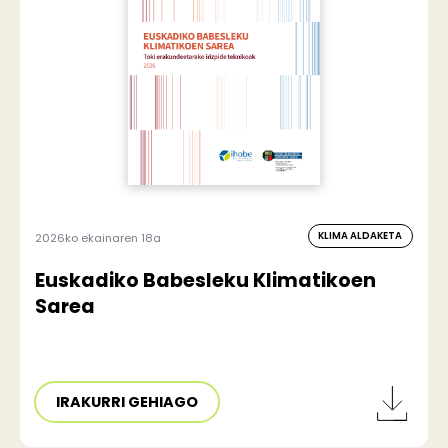
KLIMA ALDAKETA
2026ko ekainaren 18a
Euskadiko Babesleku Klimatikoen
Sarea
IRAKURRI GEHIAGO