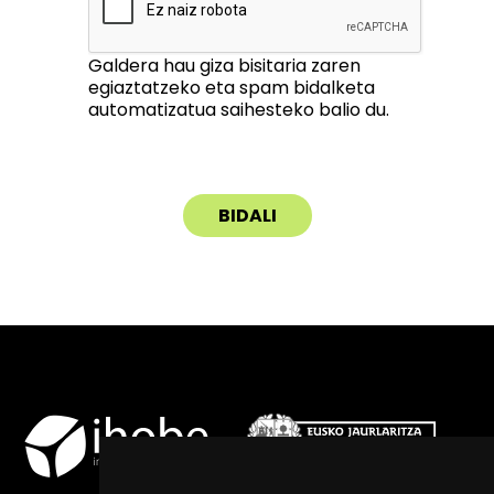
Galdera hau giza bisitaria zaren
egiaztatzeko eta spam bidalketa
automatizatua saihesteko balio du.