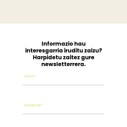
Informazio hau
interesgarria iruditu zaizu?
Harpidetu zaitez gure
newsletterrera.
Izena*
Abizenak*