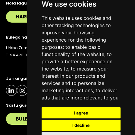
We use cookies
Nola lagundu zaitzakegu?
HARREMANETAN JARRI
This website uses cookies and
other tracking technologies to
improve your browsing
Bulego nagusia
experience for the following
purposes:
to enable basic
Urkixo Zumarkalea 36, 6. solairua, 48011 Bilbo
functionality of the website
,
to
T. 94 423 07 43
provide a better experience on
the website
,
to measure your
interest in our products and
Jarrai gaitzazu eguneratuta egoteko
services and to personalize
marketing interactions
,
to deliver
ads that are more relevant to you
.
Sartu gure buletinera
I agree
BULETIN
I decline