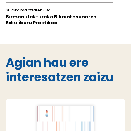
2026ko maiatzaren 08a
Birmanufakturako Bikaintasunaren
Eskuliburu Praktikoa
Agian hau ere
interesatzen zaizu