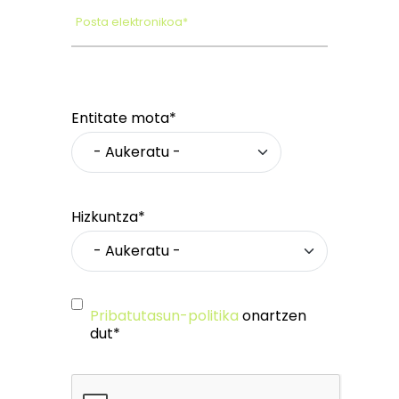
Posta elektronikoa*
Entitate mota*
Hizkuntza*
Pribatutasun-politika
onartzen
dut*