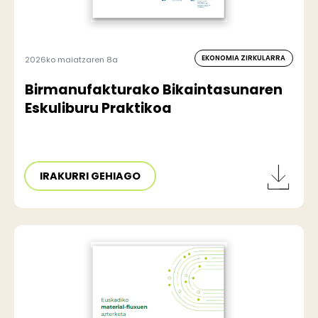
EKONOMIA ZIRKULARRA
2026ko maiatzaren 8a
Birmanufakturako Bikaintasunaren
Eskuliburu Praktikoa
IRAKURRI GEHIAGO