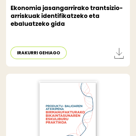
Ekonomia jasangarrirako trantsizio-
arriskuak identifikatzeko eta
ebaluatzeko gida
IRAKURRI GEHIAGO