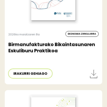
EKONOMIA ZIRKULARRA
2026ko maiatzaren 8a
Birmanufakturako Bikaintasunaren
Eskuliburu Praktikoa
IRAKURRI GEHIAGO