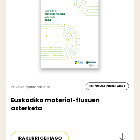
EKONOMIA ZIRKULARRA
2026ko apirilaren 30a
Euskadiko material-fluxuen
azterketa
IRAKURRI GEHIAGO