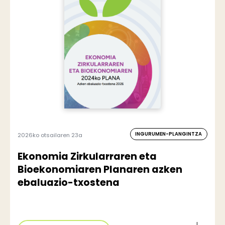
INGURUMEN-PLANGINTZA
2026ko otsailaren 23a
Ekonomia Zirkularraren eta
Bioekonomiaren Planaren azken
ebaluazio-txostena