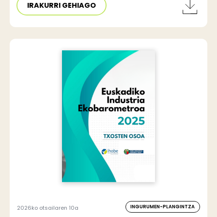
IRAKURRI GEHIAGO
INGURUMEN-PLANGINTZA
2026ko otsailaren 10a