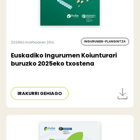
INGURUMEN-PLANGINTZA
2026ko martxoaren 26a
Euskadiko Ingurumen Koiunturari
buruzko 2025eko txostena
IRAKURRI GEHIAGO