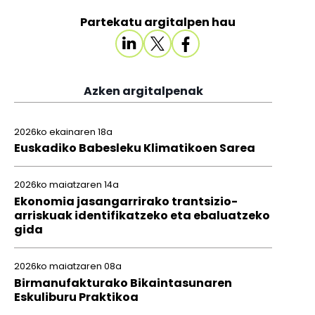
Partekatu argitalpen hau
Azken argitalpenak
2026ko ekainaren 18a
Euskadiko Babesleku Klimatikoen Sarea
2026ko maiatzaren 14a
Ekonomia jasangarrirako trantsizio-
arriskuak identifikatzeko eta ebaluatzeko
gida
2026ko maiatzaren 08a
Birmanufakturako Bikaintasunaren
Eskuliburu Praktikoa