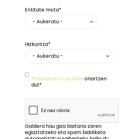
Entitate mota*
Hizkuntza*
Pribatutasun-politika
onartzen
dut*
Galdera hau giza bisitaria zaren
egiaztatzeko eta spam bidalketa
automatizatua saihesteko balio du.