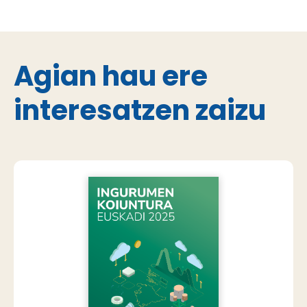
Agian hau ere
interesatzen zaizu