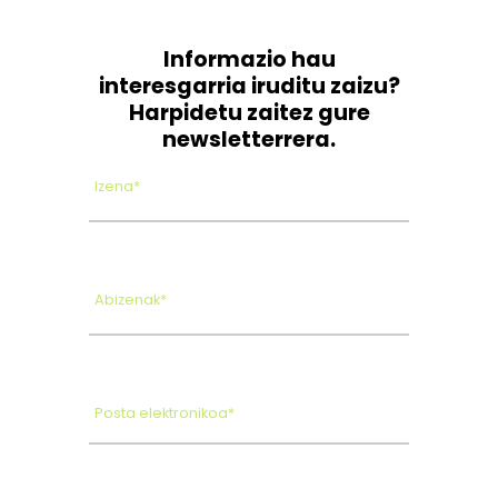
Informazio hau
interesgarria iruditu zaizu?
Harpidetu zaitez gure
newsletterrera.
Izena*
Abizenak*
Posta elektronikoa*