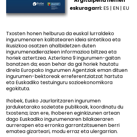
Argitalpena hemen
eskuragarri:
ES
|
EN
|
EU
Txosten honen helburua da euskal lurraldeko
ingurumenaren kalitatearen ideia sintetikoa eta
ikusizkoa osatzen ahalbidetzen duten
ingurumenadierazleen informazioa biltzea eta
horiek aztertzea. Azterlana 9 ingurumen-gaitan
banatzen da; esan behar da gai horiek hautatu
direla Europako Ingurumen Agentziak eman dituen
ingurumen-bektoreak erreferentziatzat hartuta
eta Euskadiko testuinguru sozioekonomikora
egokituta.
Ihobek, Eusko Jaurlaritzaren ingurumen
jarduketarako sozietate publikoak, koordinatu du
txostena; izan ere, Ihoberen eginkizunen artean
dago Euskadiko ingurumenaren bilakaeraren
aurrerapen eta erronka garrantzitsuenen berri
ematea gizarteari, modu erraz eta ulergarrian.