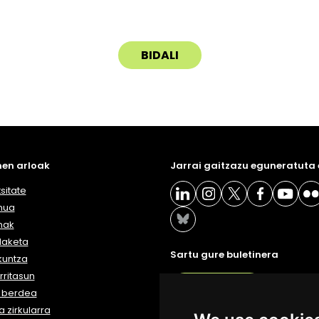
en arloak
Jarrai gaitzazu eguneratuta
sitate
nua
nak
daketa
Sartu gure buletinera
kuntza
ritasun
BULETIN
a berdea
 zirkularra