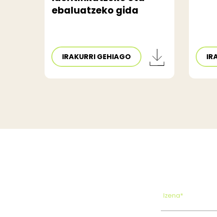
ebaluatzeko gida
IRAKURRI GEHIAGO
IR
Izena*