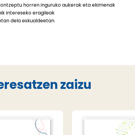
 kontzeptu horren inguruko aukerak eta ekimenak
nik intereseko eragileak
ietan dela eskualdeetan.
eresatzen zaizu