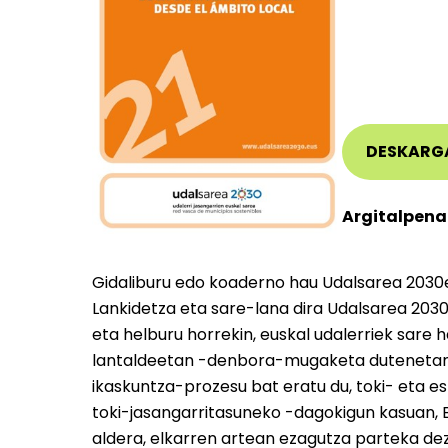
DESKARG
Argitalpena
Gidaliburu edo koaderno hau Udalsarea 2030e
Lankidetza eta sare-lana dira Udalsarea 203
eta helburu horrekin, euskal udalerriek sare 
lantaldeetan -denbora-mugaketa dutenetan-
ikaskuntza-prozesu bat eratu du, toki- eta es
toki-jasangarritasuneko -dagokigun kasuan,
aldera, elkarren artean ezagutza parteka dez