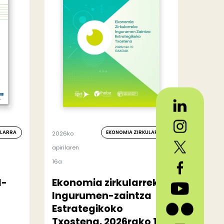
ULARRA
EKONOMIA ZIRKULARRA
2026ko
apirilaren
16a
l-
Ekonomia zirkularreko
Ingurumen-zaintza
Estrategikoko
Txostena. 2026rako 10