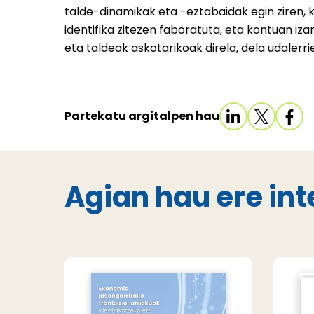
talde-dinamikak eta -eztabaidak egin ziren,
identifika zitezen faboratuta, eta kontuan iza
eta taldeak askotarikoak direla, dela udalerr
Partekatu argitalpen hau
Agian hau ere int