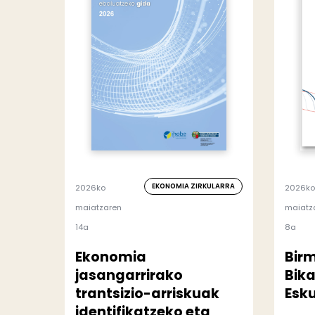
EKONOMIA ZIRKULARRA
2026ko
2026ko
maiatzaren
maiatz
14a
8a
Ekonomia
Bir
jasangarrirako
Bik
trantsizio-arriskuak
Esku
identifikatzeko eta