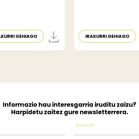
AKURRI GEHIAGO
IRAKURRI GEHIAGO
Informazio hau interesgarria iruditu zaizu?
Harpidetu zaitez gure newsletterrera.
Abizenak*