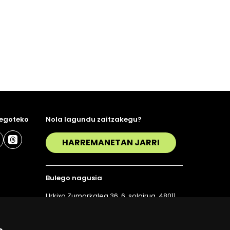
 egoteko
Nola lagundu zaitzakegu?
HARREMANETAN JARRI
Bulego nagusia
Urkixo Zumarkalea 36, 6. solairua, 48011
Bilbo
T. 94 423 07 43