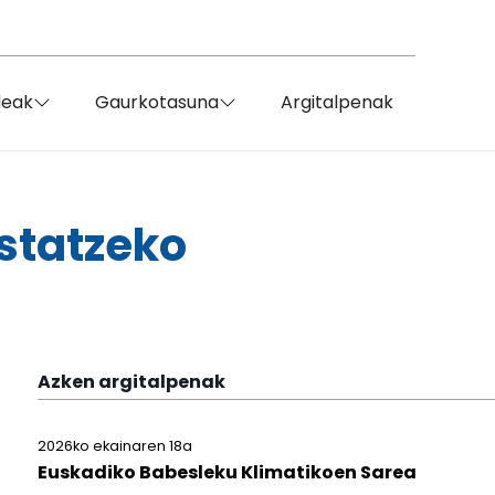
deak
Gaurkotasuna
Argitalpenak
statzeko
Azken argitalpenak
2026ko ekainaren 18a
Euskadiko Babesleku Klimatikoen Sarea