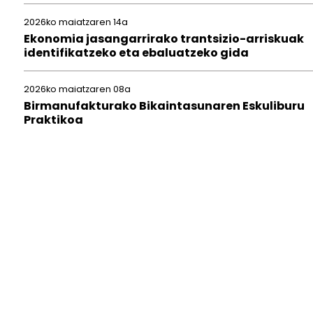
2026ko maiatzaren 14a
Ekonomia jasangarrirako trantsizio-arriskuak
identifikatzeko eta ebaluatzeko gida
2026ko maiatzaren 08a
Birmanufakturako Bikaintasunaren Eskuliburu
Praktikoa