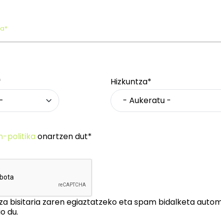
oa*
*
Hizkuntza*
n-politika
onartzen dut*
za bisitaria zaren egiaztatzeko eta spam bidalketa auto
o du.