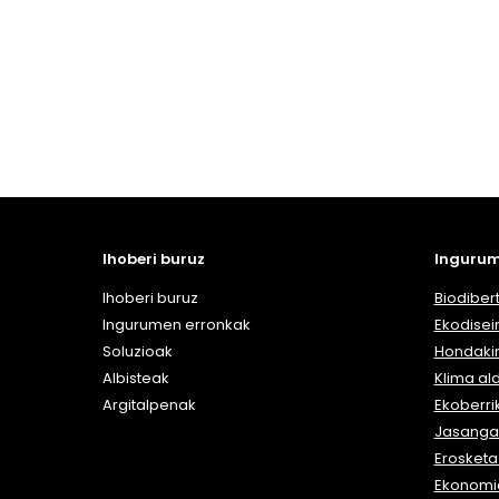
Ihoberi buruz
Ingurum
Ihoberi buruz
Biodibert
Ingurumen erronkak
Ekodisei
Soluzioak
Hondaki
Albisteak
Klima al
Argitalpenak
Ekoberri
Jasangar
Erosket
Ekonomia