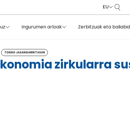
EU
ruz
Ingurumen arloak
Zerbitzuak eta baliabi
TOKIKO JASANGARRITASUN
ekonomia zirkularra su