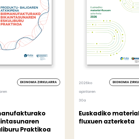
EKONOMIA ZIRKULARRA
EKONOMIA ZIRK
2026ko
aren
apirilaren
30a
manufakturako
Euskadiko materia
aintasunaren
fluxuen azterketa
liburu Praktikoa