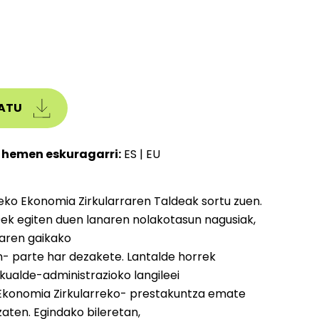
ATU
 hemen eskuragarri:
ES
|
EU
ko Ekonomia Zirkularraren Taldeak sortu zuen.
0ek egiten duen lanaren nolakotasun nagusiak,
haren gaikako
 parte har dezakete. Lantalde horrek
kualde-administrazioko langileei
 Ekonomia Zirkularreko- prestakuntza emate
aten. Egindako bileretan,