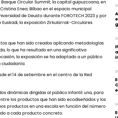
Basque Circular Summit; la capital guipuzcoana, en
2
ristina Enea; Bilbao en el espacio municipal
A
Universidad de Deusto durante FOROTECH 2023 y por
e
Euskadi, la exposición
Zirkularrak-Circulares
g
2
ctos que han sido creados aplicando metodologías
I
a, lo que ha resultado en una significativa
a
casión, la exposición se ha adaptado a un público
i
a ciudadanía.
2
de el 14 de setiembre en el centro de la Red
E
C
e
dinámicas dirigidas al público infantil: una, para
entre los productos que han sido ecodiseñados y los
2
ichos productos en una escala en función del número
E
cado a cada producto concreto.
U