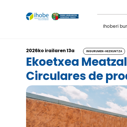
Skip to main content
Ihoberi bu
2026ko irailaren 13a
INGURUMEN-HEZKUNTZA
Ekoetxea Meatzal
Circulares de pr