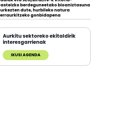
asteizko berdeguneetako bioaniztasuna
urkezten dute, hurbileko natura
erraurkitzeko gonbidapena
Aurkitu sektoreko ekitaldirik
interesgarrienak
IKUSI AGENDA