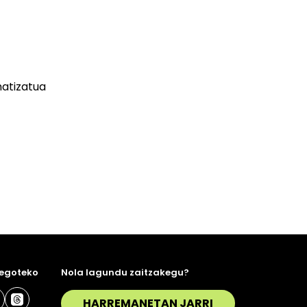
matizatua
 egoteko
Nola lagundu zaitzakegu?
HARREMANETAN JARRI