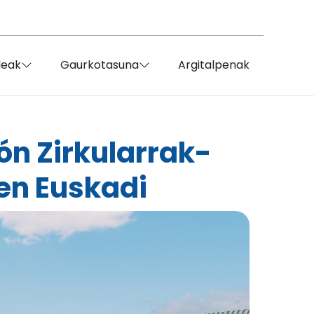
deak
Gaurkotasuna
Argitalpenak
ón Zirkularrak-
en Euskadi