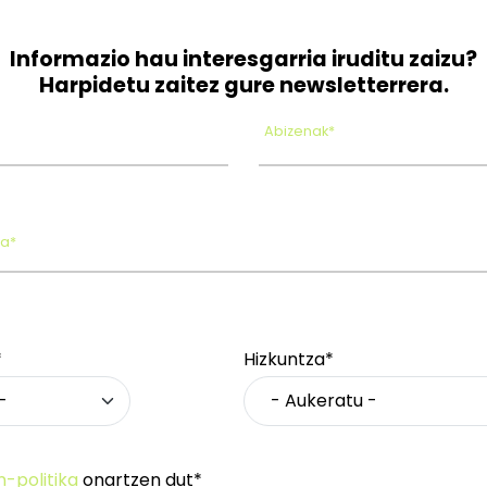
Informazio hau interesgarria iruditu zaizu?
Harpidetu zaitez gure newsletterrera.
Abizenak*
oa*
*
Hizkuntza*
n-politika
onartzen dut*