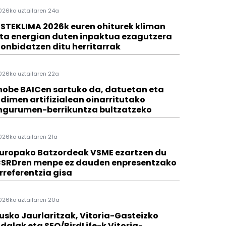
026ko uztailaren 24a
STEKLIMA 2026k euren ohiturek kliman
ta energian duten inpaktua ezagutzera
onbidatzen ditu herritarrak
026ko uztailaren 22a
hobe BAICen sartuko da, datuetan eta
dimen artifizialean oinarritutako
ngurumen-berrikuntza bultzatzeko
026ko uztailaren 21a
uropako Batzordeak VSME ezartzen du
SRDren menpe ez dauden enpresentzako
rreferentzia gisa
026ko uztailaren 20a
usko Jaurlaritzak, Vitoria-Gasteizko
dalak eta SEO/BirdLife-k Vitoria-