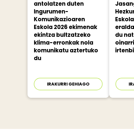
antolatzen duten
Jasan
Ingurumen-
Hezkun
Komunikazioaren
Eskol
Eskola 2026 ekimenak
eralda
ekintza bultzatzeko
du na
klima-erronkak nola
oinarr
komunikatu aztertuko
irtenb
du
IRAKURRI GEHIAGO
IR