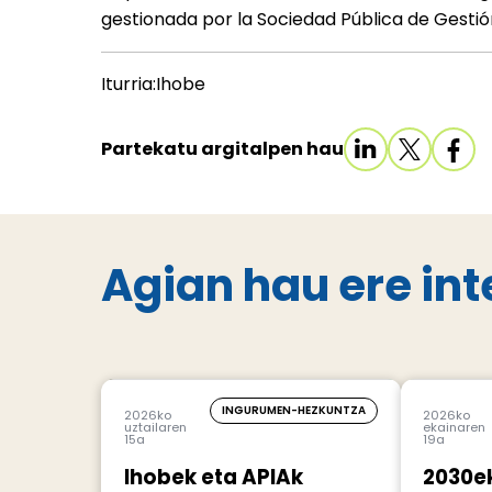
gestionada por la Sociedad Pública de Gestió
Iturria:Ihobe
Partekatu argitalpen hau
Agian hau ere int
INGURUMEN-HEZKUNTZA
2026ko
2026ko
uztailaren
ekainaren
15a
19a
Ihobek eta APIAk
2030e