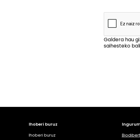
Galdera hau gi
saihesteko bali
Ihoberi buruz
Ingurum
Ihoberi buruz
Biodibert