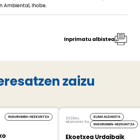
n Ambiental, Ihobe.
Inprimatu albistea
eresatzen zaizu
INGURUMEN-HEZKUNTZA
KLIMA ALDAKETA
2026ko
ekainaren 5a
INGURUMEN-HEZKUNTZA
ko
Ekoetxea Urdaibaik