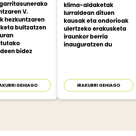
garritasunerako
klima-aldaketak
tzaren V.
lurraldean dituen
ak hezkuntzaren
kausak eta ondorioak
keta bultzatzen
ulertzeko erakusketa
turan
iraunkor berria
itutako
inauguratzen du
ideen bidez
AKURRI GEHIAGO
IRAKURRI GEHIAGO