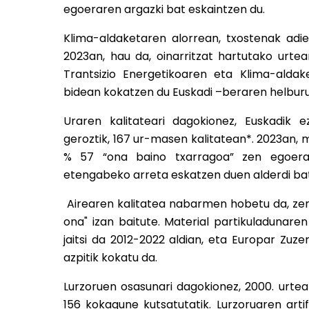
egoeraren argazki bat eskaintzen du.
Klima-aldaketaren alorrean, txostenak adier
2023an, hau da, oinarritzat hartutako urt
Trantsizio Energetikoaren eta Klima-alda
bidean kokatzen du Euskadi –beraren helburu
Uraren kalitateari dagokionez, Euskadik e
geroztik, 167 ur-masen kalitatean*. 2023an,
% 57 “ona baino txarragoa” zen egoeran
etengabeko arreta eskatzen duen alderdi bat
Airearen kalitatea nabarmen hobetu da, zer
ona" izan baitute. Material partikuladunar
jaitsi da 2012-2022 aldian, eta Europar Zu
azpitik kokatu da.
Lurzoruen osasunari dagokionez, 2000. urtea
156 kokagune kutsatutatik. Lurzoruaren arti