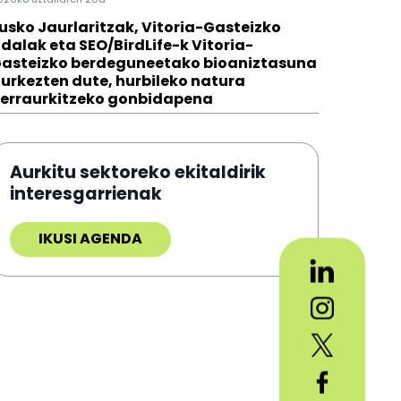
usko Jaurlaritzak, Vitoria-Gasteizko
dalak eta SEO/BirdLife-k Vitoria-
asteizko berdeguneetako bioaniztasuna
urkezten dute, hurbileko natura
erraurkitzeko gonbidapena
Aurkitu sektoreko ekitaldirik
interesgarrienak
IKUSI AGENDA