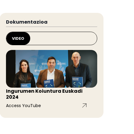
Dokumentazioa
VIDEO
Ingurumen Koiuntura Euskadi
2024
Access YouTube