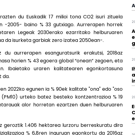
A
azten du Euskadik 17 milioi tona CO2 isuri zituela
2
ean -2005- baino % 33 gutxiago. Aurrerapen horrek
A
ketaren Legeak 2030erako ezarritako helburuaren
e
a da isurketa garbiak zero izatea 2050ean-.
g
z du aurrerapen esanguratsurik erakutsi, 2018az
2
 masa horien % 43 egoera global “onean” zegoen, eta
. Ibaietako uraren kalitatearen egonkortasuna
I
a
 da.
i
en 2022ko egunen ia % 90ek kalitate "ona" edo "oso
en (PM10) urteko batez besteko kontzentrazioa % 19
2
zentarauak alor horretan ezartzen duen helburuaren
E
C
e
z geroztik 1.406 hektarea lurzoru berreskuratu dira
fizializazioa % 6,8ren inguruan egonkortu da 2016az
2