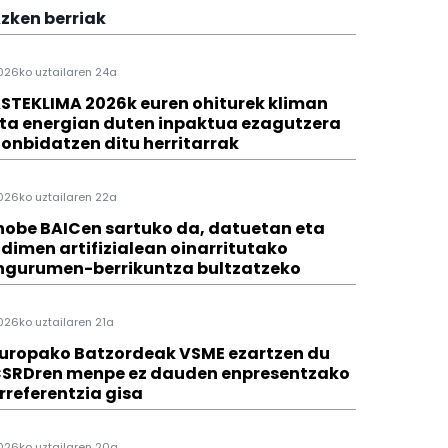
zken berriak
026ko uztailaren 24a
STEKLIMA 2026k euren ohiturek kliman
ta energian duten inpaktua ezagutzera
onbidatzen ditu herritarrak
026ko uztailaren 22a
hobe BAICen sartuko da, datuetan eta
dimen artifizialean oinarritutako
ngurumen-berrikuntza bultzatzeko
026ko uztailaren 21a
uropako Batzordeak VSME ezartzen du
SRDren menpe ez dauden enpresentzako
rreferentzia gisa
026ko uztailaren 20a