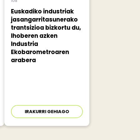
10a
Euskadiko industriak
jasangarritasunerako
trantsizioa bizkortu du,
Ihoberen azken
Industria
Ekobarometroaren
arabera
IRAKURRI GEHIAGO