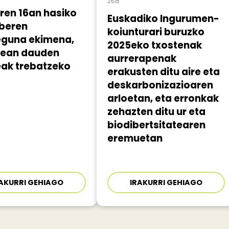
26a
aren 16an hasiko
Euskadiko Ingurumen-
oberen
koiunturari buruzko
eguna ekimena,
2025eko txostenak
nean dauden
aurrerapenak
eak trebatzeko
erakusten ditu aire eta
deskarbonizazioaren
arloetan, eta erronkak
zehazten ditu ur eta
biodibertsitatearen
eremuetan
AKURRI GEHIAGO
IRAKURRI GEHIAGO