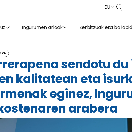
EU
ruz
Ingurumen arloak
Zerbitzuak eta baliabi
TZA
urrerapena sendotu d
en kalitatean eta isur
rmenak eginez, Ingur
xostenaren arabera