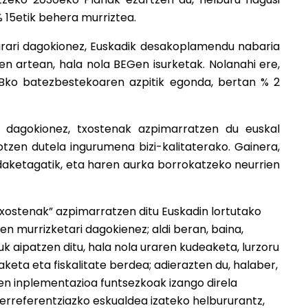
% 15etik behera murriztea.
rari dagokionez, Euskadik desakoplamendu nabaria
n artean, hala nola BEGen isurketak. Nolanahi ere,
, EBko batezbestekoaren azpitik egonda, bertan % 2
i dagokionez, txostenak azpimarratzen du euskal
jotzen dutela ingurumena bizi-kalitaterako. Gainera,
daketagatik, eta haren aurka borrokatzeko neurrien
ostenak” azpimarratzen ditu Euskadin lortutako
en murrizketari dagokienez; aldi beran, baina,
 aipatzen ditu, hala nola uraren kudeaketa, lurzoru
ta eta fiskalitate berdea; adierazten du, halaber,
rren inplementazioa funtsezkoak izango direla
 erreferentziazko eskualdea izateko helbururantz,