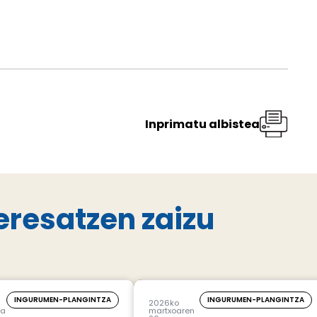
Inprimatu albistea
eresatzen zaizu
INGURUMEN-PLANGINTZA
INGURUMEN-PLANGINTZA
2026ko
7a
martxoaren