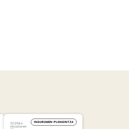
INGURUMEN-PLANGINTZA
2026ko
otsailaren