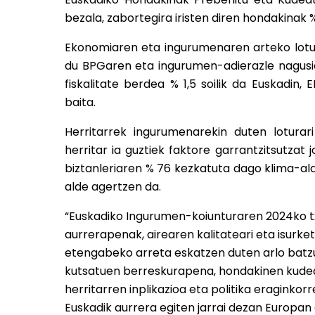
bezala, zabortegira iristen diren hondakinak 
Ekonomiaren eta ingurumenaren arteko lotu
du BPGaren eta ingurumen-adierazle nagusie
fiskalitate berdea % 1,5 soilik da Euskadin
baita.
Herritarrek ingurumenarekin duten loturar
herritar ia guztiek faktore garrantzitsutzat 
biztanleriaren % 76 kezkatuta dago klima-al
alde agertzen da.
“Euskadiko Ingurumen-koiunturaren 2024ko tx
aurrerapenak, airearen kalitateari eta isurket
etengabeko arreta eskatzen duten arlo batzuk
kutsatuen berreskurapena, hondakinen kudeake
herritarren inplikazioa eta politika eraginko
Euskadik aurrera egiten jarrai dezan Europan