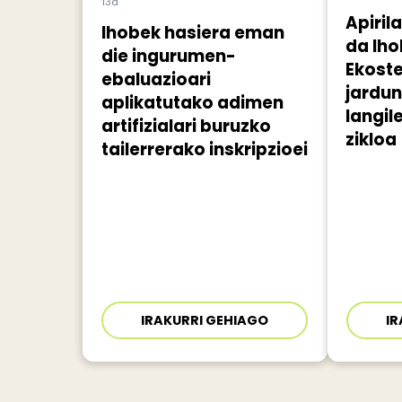
13a
Apiril
Ihobek hasiera eman
da Ih
die ingurumen-
Ekost
ebaluazioari
jardu
aplikatutako adimen
langil
artifizialari buruzko
zikloa
tailerrerako inskripzioei
IRAKURRI GEHIAGO
IR