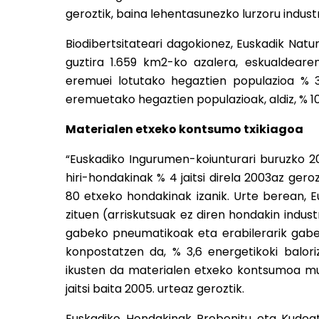
geroztik, baina lehentasunezko lurzoru indust
Biodibertsitateari dagokionez, Euskadik Nat
guztira 1.659 km2-ko azalera, eskualdeare
eremuei lotutako hegaztien populazioa % 3
eremuetako hegaztien populazioak, aldiz, % 10
Materialen etxeko kontsumo txikiagoa
“Euskadiko Ingurumen-koiunturari buruzko 2
hiri-hondakinak % 4 jaitsi direla 2003az gerozt
80 etxeko hondakinak izanik. Urte berean, Eu
zituen (arriskutsuak ez diren hondakin industr
gabeko pneumatikoak eta erabilerarik gabeko
konpostatzen da, % 3,6 energetikoki balori
ikusten da materialen etxeko kontsumoa mur
jaitsi baita 2005. urteaz geroztik.
Euskadiko Hondakinak Prebenitu eta Kudeat