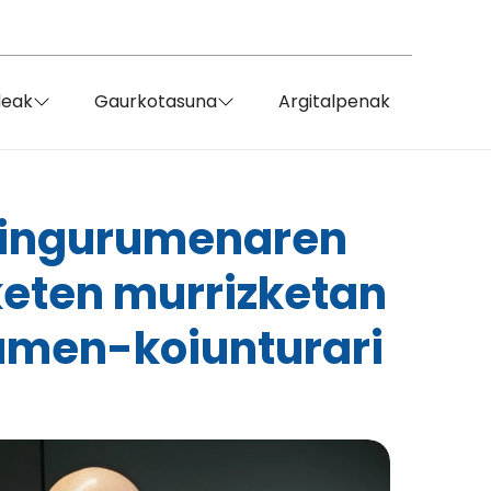
deak
Gaurkotasuna
Argitalpenak
u ingurumenaren
keten murrizketan
umen-koiunturari