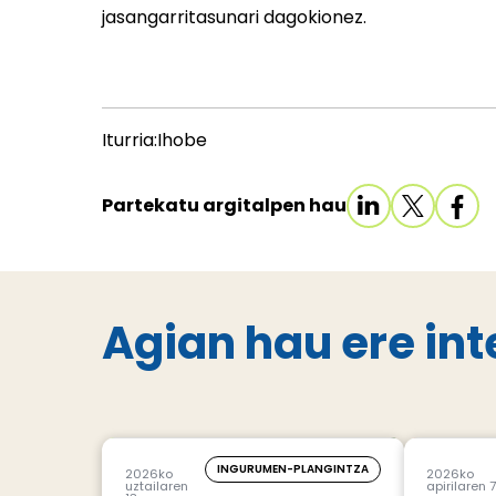
jasangarritasunari dagokionez.
Iturria:Ihobe
Partekatu argitalpen hau
Agian hau ere int
INGURUMEN-PLANGINTZA
2026ko
2026ko
uztailaren
apirilaren 