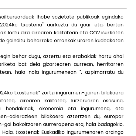
sailburuordeak Ihobe sozietate publikoak egindako
 2024ko txostena" aurkeztu du gaur eta, bertan
ak lortu dira airearen kalitatean eta CO2 isurketen
aude gainditu beharreko erronkak uraren kudeaketan
 egin behar dugu, aztertu eta erabakiak hartu ahal
ariketa bat dela gizartearen aurrean, herritarren
tean, hala nola ingurumenean ", azpimarratu du
024ko txostenak” zortzi ingurumen-gairen bilakaera
tatea, airearen kalitatea, lurzoruaren osasuna,
eta hondakinak, ekonomia eta ingurumena, eta
men-adierazleen bilakaera aztertzen du, europar
n-gai bakoitzaren aurrerapena eta, hala badagokio,
. Hala, txostenak Euskadiko ingurumenaren oraingo