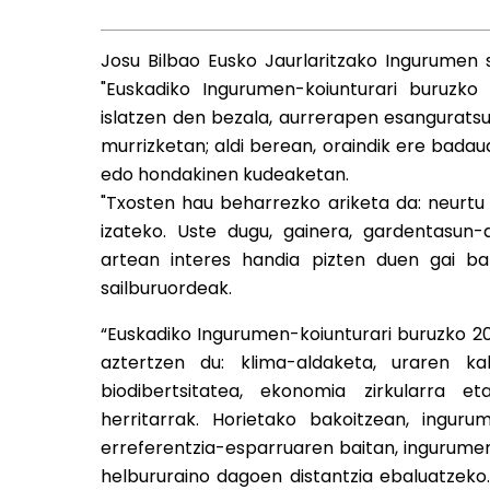
Josu Bilbao Eusko Jaurlaritzako Ingurumen 
"Euskadiko Ingurumen-koiunturari buruzko
islatzen den bezala, aurrerapen esanguratsu
murrizketan; aldi berean, oraindik ere bad
edo hondakinen kudeaketan.
"Txosten hau beharrezko ariketa da: neurtu
izateko. Uste dugu, gainera, gardentasun-
artean interes handia pizten duen gai ba
sailburuordeak.
“Euskadiko Ingurumen-koiunturari buruzko 2
aztertzen du: klima-aldaketa, uraren kali
biodibertsitatea, ekonomia zirkularra 
herritarrak. Horietako bakoitzean, inguru
erreferentzia-esparruaren baitan, ingurume
helbururaino dagoen distantzia ebaluatzeko