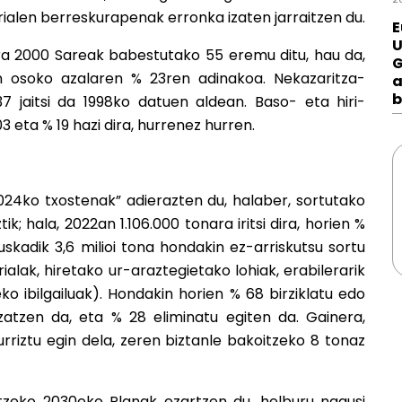
rialen berreskurapenak erronka izaten jarraitzen du.
E
U
ura 2000 Sareak babestutako 55 eremu ditu, hau da,
G
n osoko azalaren % 23ren adinakoa. Nekazaritza-
a
b
7 jaitsi da 1998ko datuen aldean. Baso- eta hiri-
3 eta % 19 hazi dira, hurrenez hurren.
024ko txostenak” adierazten du, halaber, sortutako
ik; hala, 2022an 1.106.000 tonara iritsi dira, horien %
skadik 3,6 milioi tona hondakin ez-arriskutsu sortu
ialak, hiretako ur-araztegietako lohiak, erabilerarik
 ibilgailuak). Hondakin horien % 68 birziklatu edo
zatzen da, eta % 28 eliminatu egiten da. Gainera,
riztu egin dela, zeren biztanle bakoitzeko 8 tonaz
zeko 2030eko Planak ezartzen du, helburu nagusi