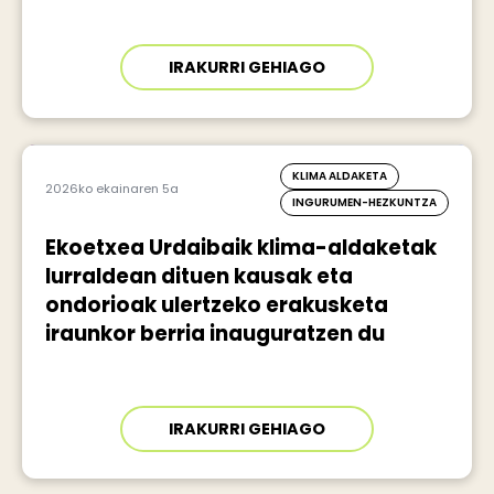
IRAKURRI GEHIAGO
KLIMA ALDAKETA
2026ko ekainaren 5a
INGURUMEN-HEZKUNTZA
Ekoetxea Urdaibaik klima-aldaketak
lurraldean dituen kausak eta
ondorioak ulertzeko erakusketa
iraunkor berria inauguratzen du
IRAKURRI GEHIAGO