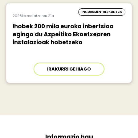
INGURUMEN-HEZKUNTZA
2026ko maiatzaren 21a
Ihobek 200 mila euroko inbertsioa
egingo du Azpeitiko Ekoetxearen
instalazioak hobetzeko
IRAKURRI GEHIAGO
Informazio hau