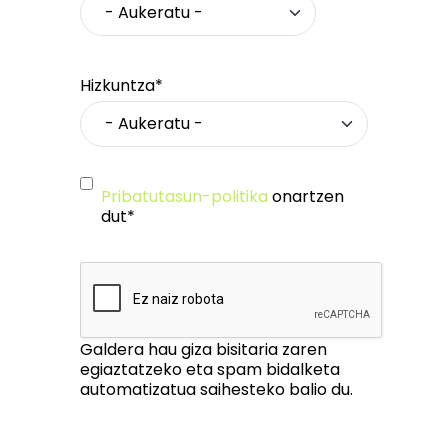
Hizkuntza*
Pribatutasun-politika
onartzen
dut*
Galdera hau giza bisitaria zaren
egiaztatzeko eta spam bidalketa
automatizatua saihesteko balio du.