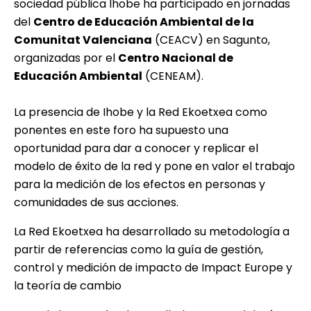
sociedad pública Ihobe ha participado en jornadas
del
Centro de Educación Ambiental de la
Comunitat Valenciana
(
CEACV
) en Sagunto,
organizadas por el
Centro Nacional de
Educación Ambiental
(CENEAM).
La presencia de Ihobe y la Red Ekoetxea como
ponentes en este foro ha supuesto una
oportunidad para dar a conocer y replicar el
modelo de éxito de la red y pone en valor el trabajo
para la medición de los efectos en personas y
comunidades de sus acciones.
La Red Ekoetxea ha desarrollado su metodología a
partir de referencias como la guía de gestión,
control y medición de impacto de Impact Europe y
la teoría de cambio