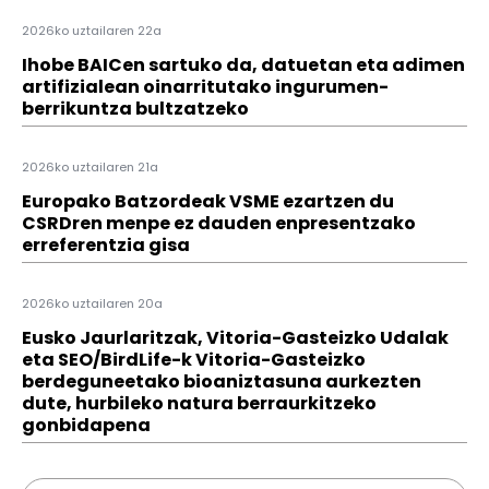
2026ko uztailaren 22a
Ihobe BAICen sartuko da, datuetan eta adimen
artifizialean oinarritutako ingurumen-
berrikuntza bultzatzeko
2026ko uztailaren 21a
Europako Batzordeak VSME ezartzen du
CSRDren menpe ez dauden enpresentzako
erreferentzia gisa
2026ko uztailaren 20a
Eusko Jaurlaritzak, Vitoria-Gasteizko Udalak
eta SEO/BirdLife-k Vitoria-Gasteizko
berdeguneetako bioaniztasuna aurkezten
dute, hurbileko natura berraurkitzeko
gonbidapena