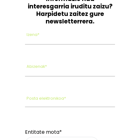
interesgarria iruditu zaizu?
Harpidetu zaitez gure
newsletterrera.
Izena*
Abizenak*
Posta elektronikoa*
Entitate mota*