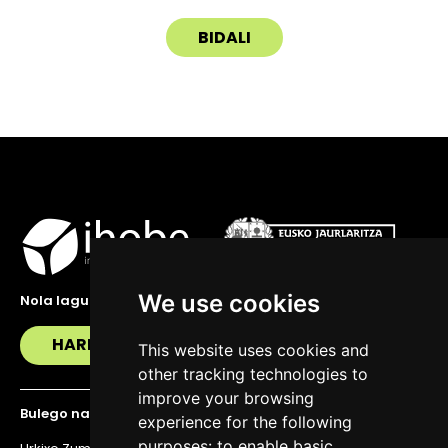
We use cookies
Nola lagundu zaitzakegu?
HARREMANETAN JARRI
This website uses cookies and
other tracking technologies to
improve your browsing
Bulego nagusia
experience for the following
purposes:
to enable basic