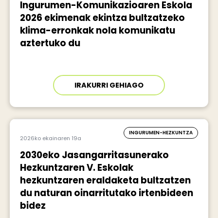
Ingurumen-Komunikazioaren Eskola
2026 ekimenak ekintza bultzatzeko
klima-erronkak nola komunikatu
aztertuko du
IRAKURRI GEHIAGO
INGURUMEN-HEZKUNTZA
2026ko ekainaren 19a
2030eko Jasangarritasunerako
Hezkuntzaren V. Eskolak
hezkuntzaren eraldaketa bultzatzen
du naturan oinarritutako irtenbideen
bidez