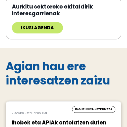
Aurkitu sektoreko ekitaldirik
interesgarrienak
IKUSI AGENDA
Agian hau ere
interesatzen zaizu
INGURUMEN-HEZKUNTZA
2026ko uztailaren 15a
Ihobek eta APIAk antolatzen duten