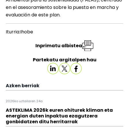
en el asesoramiento sobre la puesta en marcha y
evaluación de este plan.
Iturria:Ihobe
Inprimatu albistea
Partekatu argitalpen hau
Azken berriak
2026ko uztailaren 24a
ASTEKLIMA 2026k euren ohiturek kliman eta
energian duten inpaktua ezagutzera
gonbidatzen ditu herritarrak