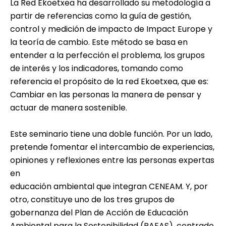
La Red Ekoetxea ha desarrollado su metodología a
partir de referencias como la guía de gestión,
control y medición de impacto de Impact Europe y
la teoría de cambio. Este método se basa en
entender a la perfección el problema, los grupos
de interés y los indicadores, tomando como
referencia el propósito de la red Ekoetxea, que es:
Cambiar en las personas la manera de pensar y
actuar de manera sostenible.
Este seminario tiene una doble función. Por un lado,
pretende fomentar el intercambio de experiencias,
opiniones y reflexiones entre las personas expertas
en
educación ambiental que integran CENEAM. Y, por
otro, constituye uno de los tres grupos de
gobernanza del Plan de Acción de Educación
Ambiental para la Sostenibilidad (PAEAS), centrado