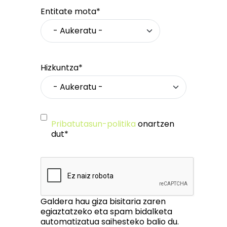
Entitate mota*
Hizkuntza*
Pribatutasun-politika
onartzen
dut*
Galdera hau giza bisitaria zaren
egiaztatzeko eta spam bidalketa
automatizatua saihesteko balio du.