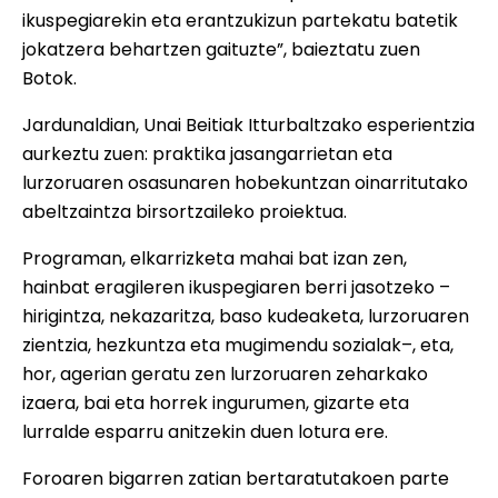
ikuspegiarekin eta erantzukizun partekatu batetik
jokatzera behartzen gaituzte”, baieztatu zuen
Botok.
Jardunaldian, Unai Beitiak Itturbaltzako esperientzia
aurkeztu zuen: praktika jasangarrietan eta
lurzoruaren osasunaren hobekuntzan oinarritutako
abeltzaintza birsortzaileko proiektua.
Programan, elkarrizketa mahai bat izan zen,
hainbat eragileren ikuspegiaren berri jasotzeko –
hirigintza, nekazaritza, baso kudeaketa, lurzoruaren
zientzia, hezkuntza eta mugimendu sozialak–, eta,
hor, agerian geratu zen lurzoruaren zeharkako
izaera, bai eta horrek ingurumen, gizarte eta
lurralde esparru anitzekin duen lotura ere.
Foroaren bigarren zatian bertaratutakoen parte