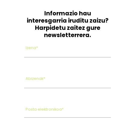
Informazio hau
interesgarria iruditu zaizu?
Harpidetu zaitez gure
newsletterrera.
Izena*
Abizenak*
Posta elektronikoa*