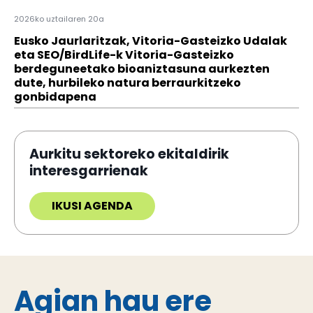
2026ko uztailaren 20a
Eusko Jaurlaritzak, Vitoria-Gasteizko Udalak
eta SEO/BirdLife-k Vitoria-Gasteizko
berdeguneetako bioaniztasuna aurkezten
dute, hurbileko natura berraurkitzeko
gonbidapena
Aurkitu sektoreko ekitaldirik
interesgarrienak
IKUSI AGENDA
Agian hau ere