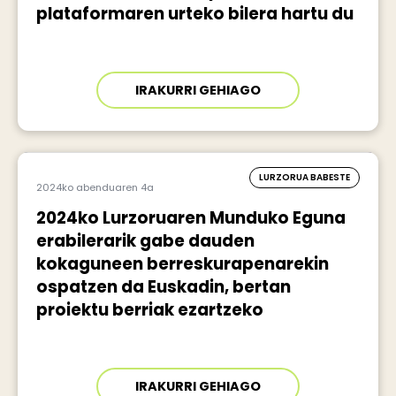
plataformaren urteko bilera hartu du
IRAKURRI GEHIAGO
LURZORUA BABESTE
2024ko abenduaren 4a
2024ko Lurzoruaren Munduko Eguna
erabilerarik gabe dauden
kokaguneen berreskurapenarekin
ospatzen da Euskadin, bertan
proiektu berriak ezartzeko
IRAKURRI GEHIAGO