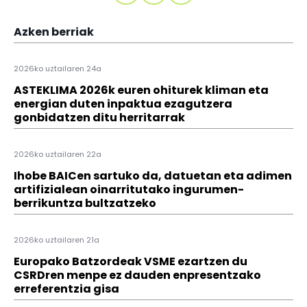
Azken berriak
2026ko uztailaren 24a
ASTEKLIMA 2026k euren ohiturek kliman eta
energian duten inpaktua ezagutzera
gonbidatzen ditu herritarrak
2026ko uztailaren 22a
Ihobe BAICen sartuko da, datuetan eta adimen
artifizialean oinarritutako ingurumen-
berrikuntza bultzatzeko
2026ko uztailaren 21a
Europako Batzordeak VSME ezartzen du
CSRDren menpe ez dauden enpresentzako
erreferentzia gisa