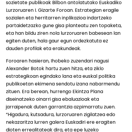
sozietate publikoak Bilbon antolatutako Euskadiko
Lurzoruaren I. Gizarte Foroan. Estrategian eragile
sozialen eta herritarren inplikazioa indartzeko
partaidetzazko gune gisa planteatu zen topaketa,
eta han bildu ziren nola lurzoruaren babesean lan
egiten duten, hala gaur egun ordezkatuta ez
dauden profilak eta erakundeak.
Foroaren hasieran, Ihobeko zuzendari nagusi
Alexander Botok hartu zuen hitza, eta ziklo
estrategikoan egindako lana eta euskal politika
publikoetan ekimena sendotu izana nabarmendu
zituen. Era berean, hurrengo Ekintza Plana
diseinatzeko oinarri gisa ebaluazioak eta
jarraipenak duten garrantzia azpimarratu zuen.
“Higadura, kutsadura, lurzoruaren zigilatzea edo
nekazaritza lurren galera Euskadiri ere eragiten
dioten errealitateak dira, eta epe luzeko