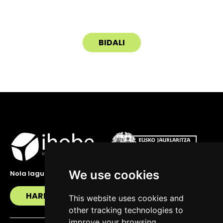
We use cookies
Nola lagundu zaitzakegu?
HARREMANETAN JARRI
This website uses cookies and
other tracking technologies to
improve your browsing