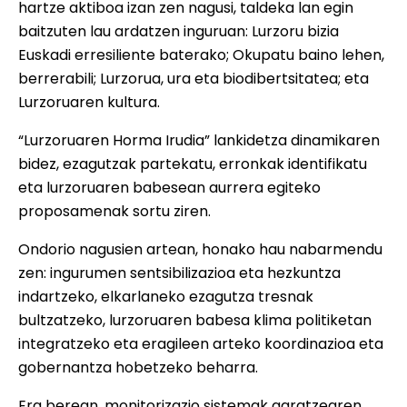
hartze aktiboa izan zen nagusi, taldeka lan egin
baitzuten lau ardatzen inguruan: Lurzoru bizia
Euskadi erresiliente baterako; Okupatu baino lehen,
berrerabili; Lurzorua, ura eta biodibertsitatea; eta
Lurzoruaren kultura.
“Lurzoruaren Horma Irudia” lankidetza dinamikaren
bidez, ezagutzak partekatu, erronkak identifikatu
eta lurzoruaren babesean aurrera egiteko
proposamenak sortu ziren.
Ondorio nagusien artean, honako hau nabarmendu
zen: ingurumen sentsibilizazioa eta hezkuntza
indartzeko, elkarlaneko ezagutza tresnak
bultzatzeko, lurzoruaren babesa klima politiketan
integratzeko eta eragileen arteko koordinazioa eta
gobernantza hobetzeko beharra.
Era berean, monitorizazio sistemak garatzearen,