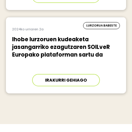
LURZORUA BABESTE
2024ko urriaren 2a
Ihobe lurzoruen kudeaketa
jasangarriko ezagutzaren SOILveR
Europako plataforman sartu da
IRAKURRI GEHIAGO