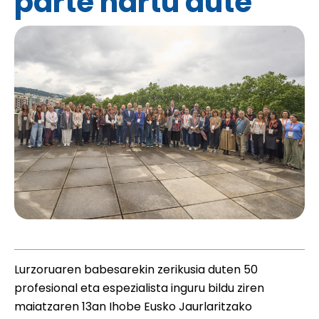
parte hartu dute
Lurzoruaren babesarekin zerikusia duten 50
profesional eta espezialista inguru bildu ziren
maiatzaren 13an Ihobe Eusko Jaurlaritzako