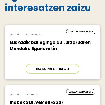
interesatzen zaizu
LURZORUA BABESTE
2025eko abenduaren 4a
Euskadik bat egingo du Lurzoruaren
Munduko Egunarekin
IRAKURRI GEHIAGO
LURZORUA BABESTE
2025eko otsailaren 17a
Ihobek SOILveR europar