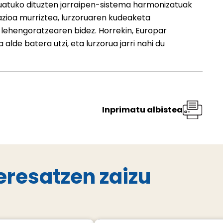
luatuko dituzten jarraipen-sistema harmonizatuak
pazioa murriztea, lurzoruaren kudeaketa
lehengoratzearen bidez. Horrekin, Europar
de batera utzi, eta lurzorua jarri nahi du
Inprimatu albistea
eresatzen zaizu