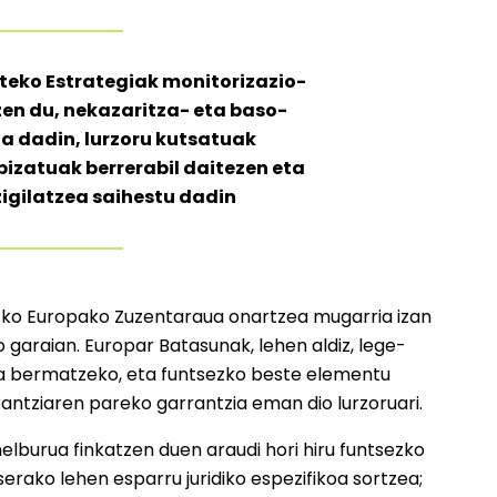
teko Estrategiak monitorizazio-
zen du, nekazaritza- eta baso-
a dadin, lurzoru kutsatuak
pizatuak berrerabil daitezen eta
zigilatzea saihestu dadin
uruzko Europako Zuzentaraua onartzea mugarria izan
garaian. Europar Batasunak, lehen aldiz, lege-
na bermatzeko, eta funtsezko beste elementu
rantziaren pareko garrantzia eman dio lurzoruari.
lburua finkatzen duen araudi hori hiru funtsezko
erako lehen esparru juridiko espezifikoa sortzea;