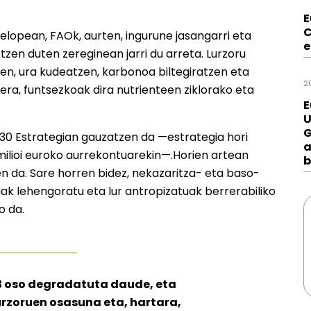
E
C
elopean, FAOk, aurten, ingurune jasangarri eta
e
tzen duten zereginean jarri du arreta. Lurzoru
ten, ura kudeatzen, karbonoa biltegiratzen eta
2
era, funtsezkoak dira nutrienteen ziklorako eta
E
U
G
030 Estrategian gauzatzen da —estrategia hori
a
milioi euroko aurrekontuarekin—.Horien artean
b
 da. Sare horren bidez, nekazaritza- eta baso-
uak lehengoratu eta lur antropizatuak berrerabiliko
o da.
3 oso degradatuta daude, eta
urzoruen osasuna eta, hartara,