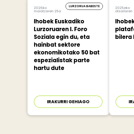
LURZORUA BABESTE
2026ko
2025eko
maiatzaren 25a
otsailaren 
Ihobek Euskadiko
Ihobek
Lurzoruaren I. Foro
plata
Soziala egin du, eta
bilera
hainbat sektore
ekonomikotako 50 bat
espezialistak parte
hartu dute
IRAKURRI GEHIAGO
IR