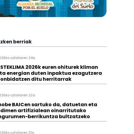
zken berriak
026ko uztailaren 24a
STEKLIMA 2026k euren ohiturek kliman
ta energian duten inpaktua ezagutzera
onbidatzen ditu herritarrak
026ko uztailaren 22a
hobe BAICen sartuko da, datuetan eta
dimen artifizialean oinarritutako
ngurumen-berrikuntza bultzatzeko
026ko uztailaren 21a