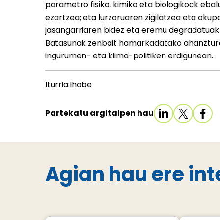
parametro fisiko, kimiko eta biologikoak eba
ezartzea; eta lurzoruaren zigilatzea eta oku
jasangarriaren bidez eta eremu degradatuak 
Batasunak zenbait hamarkadatako ahanztura al
ingurumen- eta klima-politiken erdigunean.
Iturria:Ihobe
Partekatu argitalpen hau
Agian hau ere int