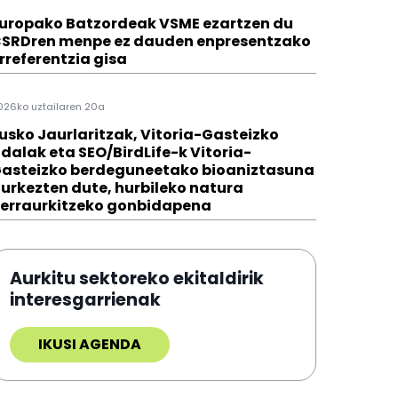
uropako Batzordeak VSME ezartzen du
SRDren menpe ez dauden enpresentzako
rreferentzia gisa
026ko uztailaren 20a
usko Jaurlaritzak, Vitoria-Gasteizko
dalak eta SEO/BirdLife-k Vitoria-
asteizko berdeguneetako bioaniztasuna
urkezten dute, hurbileko natura
erraurkitzeko gonbidapena
Aurkitu sektoreko ekitaldirik
interesgarrienak
IKUSI AGENDA