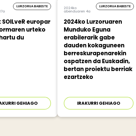
LURZORUA BABESTE
LURZORUA BABESTE
2024ko
17a
abenduaren 4a
 SOILveR europar
2024ko Lurzoruaren
formaren urteko
Munduko Eguna
 hartu du
erabilerarik gabe
dauden kokaguneen
berreskurapenarekin
ospatzen da Euskadin,
bertan proiektu berriak
ezartzeko
AKURRI GEHIAGO
IRAKURRI GEHIAGO