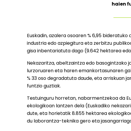
haien f
Euskadin, azalera osoaren % 6,95 bideratuko d
industria edo azpiegitura eta zerbitzu publiko
gisa inbentariatuta dago (9.642 hektarea edo,
Nekazaritza, abeltzaintza edo basogintzako j
lurzoruaren eta haren emankortasunaren gale
% 33 oso degradatuta daude, eta arriskuan ja
funtzio guztiak.
Testuinguru horretan, nabarmentzekoa da Eu
ekologikoan lantzen dela (Euskadiko nekazar
dute, eta horietatik 8.855 hektarea ekologiko
du laborantza-teknika gero eta jasangarriag