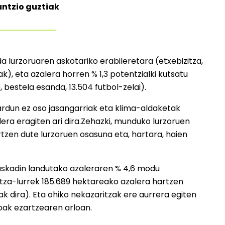
untzio guztiak
a lurzoruaren askotariko erabileretara (etxebizitza,
ak), eta azalera horren % 1,3 potentzialki kutsatu
 bestela esanda, 13.504 futbol-zelai).
ardun ez oso jasangarriak eta klima-aldaketak
ra eragiten ari dira.Zehazki, munduko lurzoruen
rtzen dute lurzoruen osasuna eta, hartara, haien
skadin landutako azaleraren % 4,6 modu
itza-lurrek 185.689 hektareako azalera hartzen
ak dira). Eta ohiko nekazaritzak ere aurrera egiten
oak ezartzearen arloan.