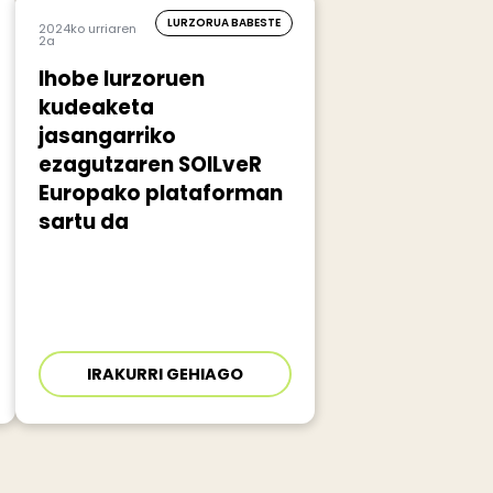
LURZORUA BABESTE
2024ko urriaren
2a
Ihobe lurzoruen
kudeaketa
jasangarriko
ezagutzaren SOILveR
Europako plataforman
sartu da
IRAKURRI GEHIAGO