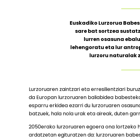
Euskadiko Lurzorua Babes
sare bat sortzea sustat
lurren osasuna ebalu
lehengoratu eta lur antro
lurzoru naturalak 
Lurzoruaren zaintzari eta erresilientziari b
da Europan lurzoruaren baliabidea babesteko 
esparru erkidea ezarri du lurzoruaren osasu
batzuek, hala nola urak eta aireak, duten gar
2050erako lurzoruaren egoera ona lortzeko he
ardatzetan egituratzen da: lurzoruaren babes