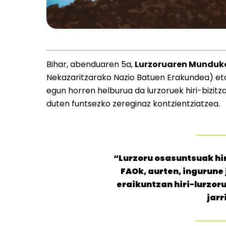
Bihar, abenduaren 5a,
Lurzoruaren Munduk
Nekazaritzarako Nazio Batuen Erakundea) e
egun horren helburua da lurzoruek hiri-bizit
duten funtsezko zereginaz kontzientziatzea.
“Lurzoru osasuntsuak hi
FAOk, aurten, ingurune 
eraikuntzan hiri-lurzor
jarr