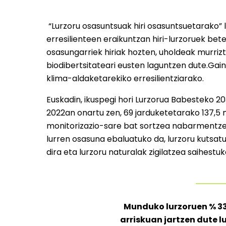
“Lurzoru osasuntsuak hiri osasuntsuetarako” l
erresilienteen eraikuntzan hiri-lurzoruek bete
osasungarriek hiriak hozten, uholdeak murriz
biodibertsitateari eusten laguntzen dute.Gain
klima-aldaketarekiko erresilientziarako.
Euskadin, ikuspegi hori Lurzorua Babesteko 2
2022an onartu zen, 69 jarduketetarako 137,5 
monitorizazio-sare bat sortzea nabarmentzen
lurren osasuna ebaluatuko da, lurzoru kutsat
dira eta lurzoru naturalak zigilatzea saihestuk
Munduko lurzoruen % 3
arriskuan jartzen dute l