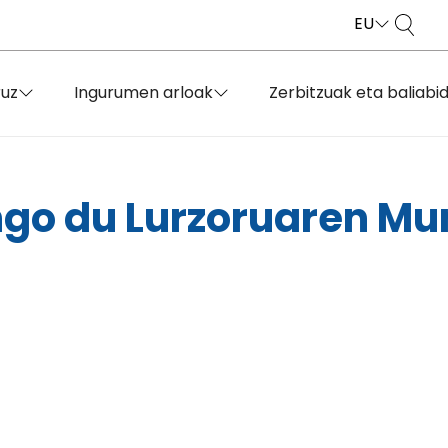
EU
ruz
Ingurumen arloak
Zerbitzuak eta baliabi
ngo du Lurzoruaren M