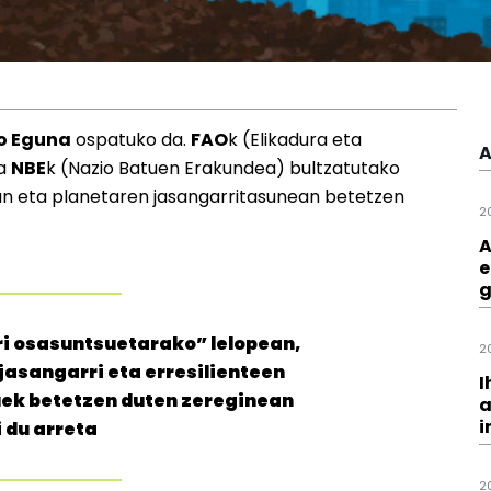
o Eguna
ospatuko da.
FAO
k (Elikadura eta
A
ta
NBE
k (Nazio Batuen Erakundea) bultzatutako
zan eta planetaren jasangarritasunean betetzen
2
A
e
g
ri osasuntsuetarako” lelopean,
2
jasangarri eta erresilienteen
I
uek betetzen duten zereginean
a
i
i du arreta
2