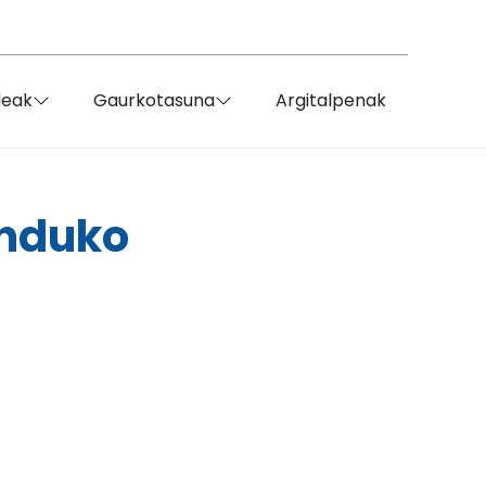
deak
Gaurkotasuna
Argitalpenak
unduko