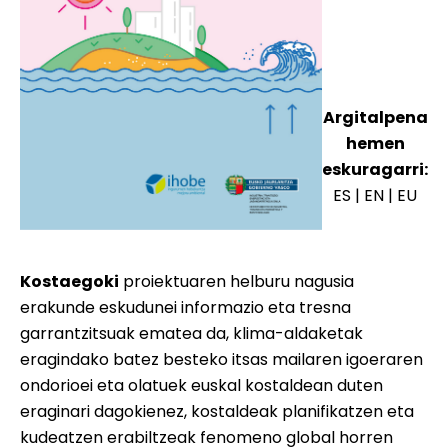
Argitalpena
hemen
eskuragarri:
ES
|
EN
|
EU
Kostaegoki
proiektuaren helburu nagusia
erakunde eskudunei informazio eta tresna
garrantzitsuak ematea da, klima-aldaketak
eragindako batez besteko itsas mailaren igoeraren
ondorioei eta olatuek euskal kostaldean duten
eraginari dagokienez, kostaldeak planifikatzen eta
kudeatzen erabiltzeak fenomeno global horren