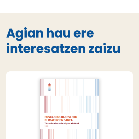
Agian hau ere
interesatzen zaizu