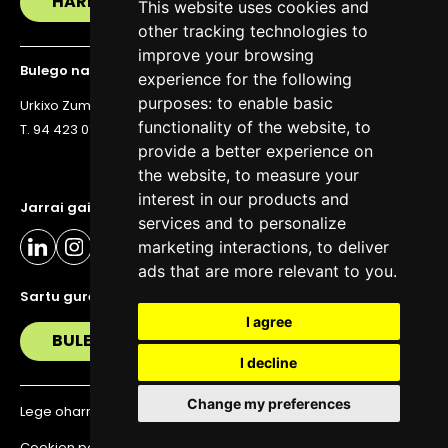
HARREMANETAN JARRI
This website uses cookies and
other tracking technologies to
improve your browsing
Bulego nagusia
experience for the following
purposes:
to enable basic
Urkixo Zumarkalea 36, 6. solairua, 48011 Bilbo
functionality of the website
,
to
T. 94 423 07 43
provide a better experience on
the website
,
to measure your
interest in our products and
Jarrai gaitzazu eguneratuta egoteko
services and to personalize
marketing interactions
,
to deliver
ads that are more relevant to you
.
Sartu gure buletinera
I agree
BULETIN
I decline
Change my preferences
Lege oharra
Pribatutasun politika
Cookien politika