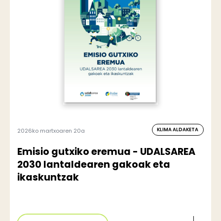
KLIMA ALDAKETA
2026ko martxoaren 20a
Emisio gutxiko eremua - UDALSAREA
2030 lantaldearen gakoak eta
ikaskuntzak