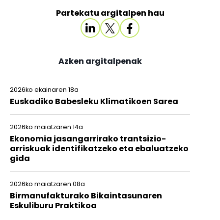
Partekatu argitalpen hau
Azken argitalpenak
2026ko ekainaren 18a
Euskadiko Babesleku Klimatikoen Sarea
2026ko maiatzaren 14a
Ekonomia jasangarrirako trantsizio-
arriskuak identifikatzeko eta ebaluatzeko
gida
2026ko maiatzaren 08a
Birmanufakturako Bikaintasunaren
Eskuliburu Praktikoa