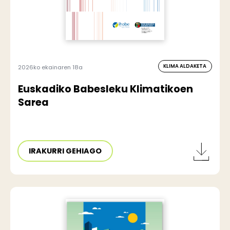
KLIMA ALDAKETA
2026ko ekainaren 18a
Euskadiko Babesleku Klimatikoen
Sarea
IRAKURRI GEHIAGO