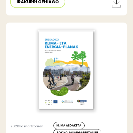
IRAKURRI GEHIAGO
KLIMA ALDAKETA
2026ko martxoaren
TOKIKO JASANGARRITASUN