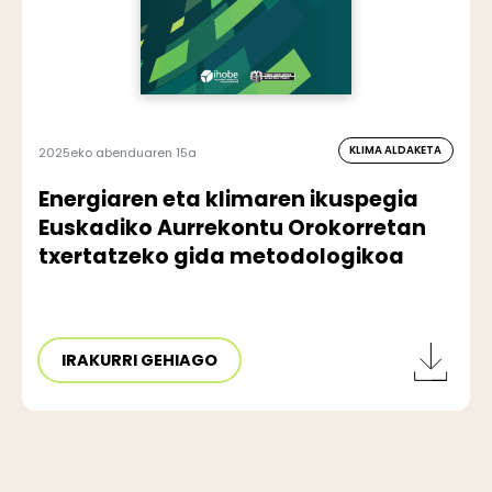
KLIMA ALDAKETA
2025eko abenduaren 15a
Energiaren eta klimaren ikuspegia
Euskadiko Aurrekontu Orokorretan
txertatzeko gida metodologikoa
IRAKURRI GEHIAGO