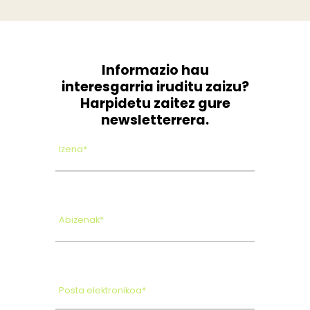
Informazio hau
interesgarria iruditu zaizu?
Harpidetu zaitez gure
newsletterrera.
Izena*
Abizenak*
Posta elektronikoa*