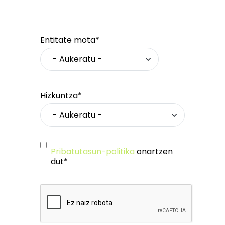
Entitate mota*
Hizkuntza*
Pribatutasun-politika
onartzen
dut*