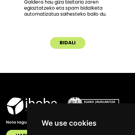
Galdera hau giza bisitaria zaren
egiaztatzeko eta spam bidalketa
automatizatua saihesteko balio du.
We use cookies
Nola lagundu zaitzakegu?