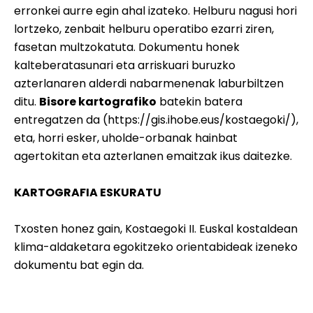
erronkei aurre egin ahal izateko. Helburu nagusi hori
lortzeko, zenbait helburu operatibo ezarri ziren,
fasetan multzokatuta. Dokumentu honek
kalteberatasunari eta arriskuari buruzko
azterlanaren alderdi nabarmenenak laburbiltzen
ditu.
Bisore kartografiko
batekin batera
entregatzen da (
https://gis.ihobe.eus/kostaegoki/
),
eta, horri esker, uholde-orbanak hainbat
agertokitan eta azterlanen emaitzak ikus daitezke.
KARTOGRAFIA ESKURATU
Txosten honez gain,
Kostaegoki II. Euskal kostaldean
klima-aldaketara egokitzeko orientabideak
izeneko
dokumentu bat egin da.