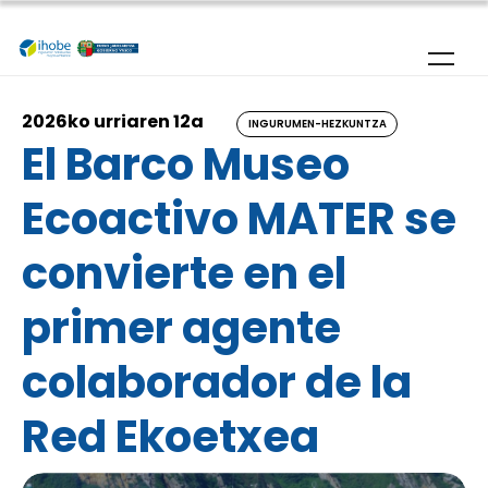
Skip to main content
2026ko urriaren 12a
INGURUMEN-HEZKUNTZA
El Barco Museo
Ecoactivo MATER se
convierte en el
primer agente
colaborador de la
Red Ekoetxea