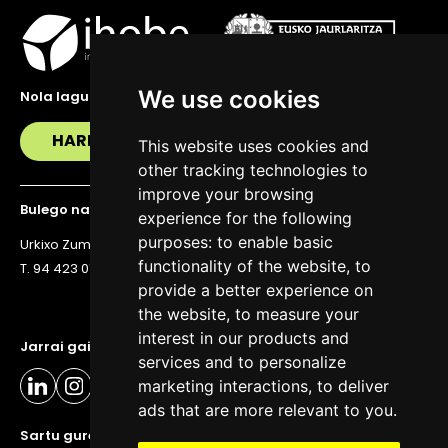
We use cookies
Nola lagundu zaitzakegu?
HARREMANETAN JARRI
This website uses cookies and
other tracking technologies to
improve your browsing
Bulego nagusia
experience for the following
purposes:
to enable basic
Urkixo Zumarkalea 36, 6. solairua, 48011 Bilbo
functionality of the website
,
to
T. 94 423 07 43
provide a better experience on
the website
,
to measure your
interest in our products and
Jarrai gaitzazu eguneratuta egoteko
services and to personalize
marketing interactions
,
to deliver
ads that are more relevant to you
.
Sartu gure buletinera