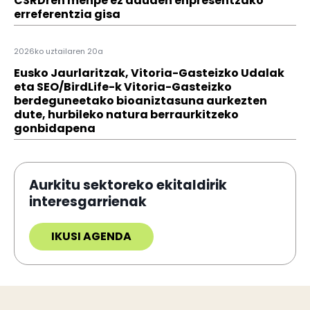
CSRDren menpe ez dauden enpresentzako
erreferentzia gisa
2026ko uztailaren 20a
Eusko Jaurlaritzak, Vitoria-Gasteizko Udalak
eta SEO/BirdLife-k Vitoria-Gasteizko
berdeguneetako bioaniztasuna aurkezten
dute, hurbileko natura berraurkitzeko
gonbidapena
Aurkitu sektoreko ekitaldirik
interesgarrienak
IKUSI AGENDA