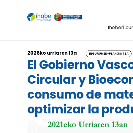
Skip to main content
Ihoberi bu
2026ko urriaren 13a
INGURUMEN-PLANGINTZA
El Gobierno Vasc
Circular y Bioeco
consumo de mater
optimizar la prod