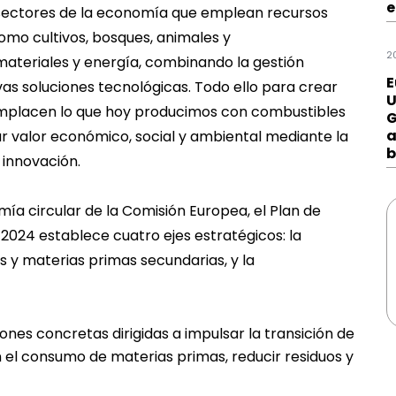
e
sectores de la economía que emplean recursos
como cultivos, bosques, animales y
2
ateriales y energía, combinando la gestión
E
vas soluciones tecnológicas. Todo ello para crear
U
mplacen lo que hoy producimos con combustibles
G
a
ar valor económico, social y ambiental mediante la
b
 innovación.
ía circular de la Comisión Europea, el Plan de
2024 establece cuatro ejes estratégicos: la
s y materias primas secundarias, y la
iones concretas dirigidas a impulsar la transición de
 el consumo de materias primas, reducir residuos y