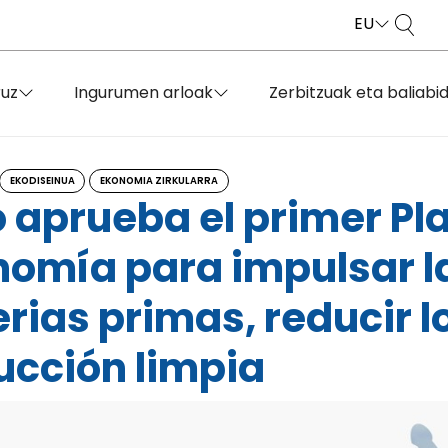
EU
ruz
Ingurumen arloak
Zerbitzuak eta baliabi
EKODISEINUA
EKONOMIA ZIRKULARRA
o aprueba el primer P
nomía para impulsar la
ias primas, reducir lo
ucción limpia