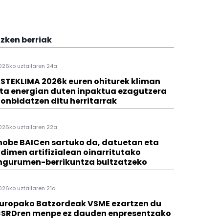
zken berriak
026ko uztailaren 24a
STEKLIMA 2026k euren ohiturek kliman
ta energian duten inpaktua ezagutzera
onbidatzen ditu herritarrak
026ko uztailaren 22a
hobe BAICen sartuko da, datuetan eta
dimen artifizialean oinarritutako
ngurumen-berrikuntza bultzatzeko
026ko uztailaren 21a
uropako Batzordeak VSME ezartzen du
SRDren menpe ez dauden enpresentzako