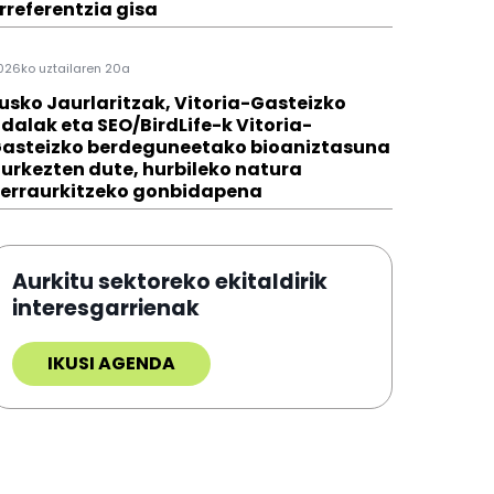
rreferentzia gisa
026ko uztailaren 20a
usko Jaurlaritzak, Vitoria-Gasteizko
dalak eta SEO/BirdLife-k Vitoria-
asteizko berdeguneetako bioaniztasuna
urkezten dute, hurbileko natura
erraurkitzeko gonbidapena
Aurkitu sektoreko ekitaldirik
interesgarrienak
IKUSI AGENDA