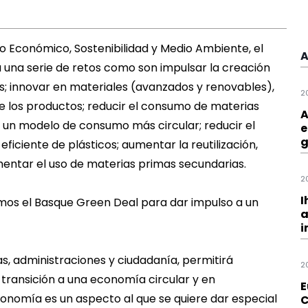
 Económico, Sostenibilidad y Medio Ambiente, el
A
una serie de retos como son impulsar la creación
; innovar en materiales (avanzados y renovables),
2
de los productos; reducir el consumo de materias
A
 un modelo de consumo más circular; reducir el
e
g
ficiente de plásticos; aumentar la reutilización,
ementar el uso de materias primas secundarias.
2
I
amos el Basque Green Deal para dar impulso a un
a
i
s, administraciones y ciudadanía, permitirá
2
 transición a una economía circular y en
E
onomía es un aspecto al que se quiere dar especial
C