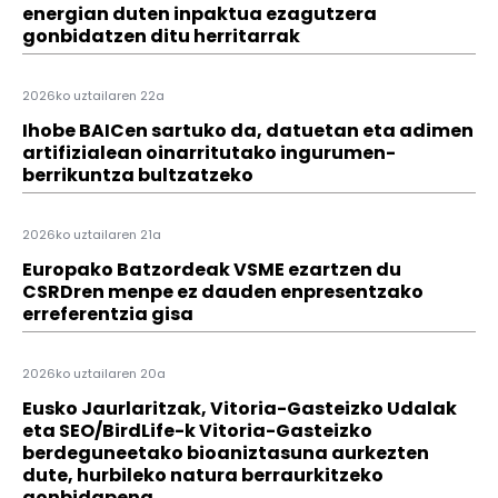
energian duten inpaktua ezagutzera
gonbidatzen ditu herritarrak
2026ko uztailaren 22a
Ihobe BAICen sartuko da, datuetan eta adimen
artifizialean oinarritutako ingurumen-
berrikuntza bultzatzeko
2026ko uztailaren 21a
Europako Batzordeak VSME ezartzen du
CSRDren menpe ez dauden enpresentzako
erreferentzia gisa
2026ko uztailaren 20a
Eusko Jaurlaritzak, Vitoria-Gasteizko Udalak
eta SEO/BirdLife-k Vitoria-Gasteizko
berdeguneetako bioaniztasuna aurkezten
dute, hurbileko natura berraurkitzeko
gonbidapena