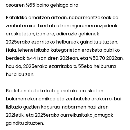
osoaren %65 baino gehiago dira
Ekitaldiko emaitzen artean, nabarmentzekoak da
zenbateraino txertatu diren ingurumen irizpideak
erosketetan, izan ere, adierazle gehienek
2025erako ezarritako helburuak gainditu zituzten.
Hala, lehenetsitako kategorietan erosketa publiko
berdeak %44 izan ziren 2021ean, eta %50,70 2022an,
hau da, 2025erako ezarritako % 55eko helburura
hurbildu zen.
Bai lehenetsitako kategorietako erosketen
bolumen ekonomikoa eta zenbateko orokorra, bai
lizitazio guztien kopurua, nabarmen hazi ziren
2021etik, eta 2025erako aurreikusitako jomugak
gainditu zituzten.