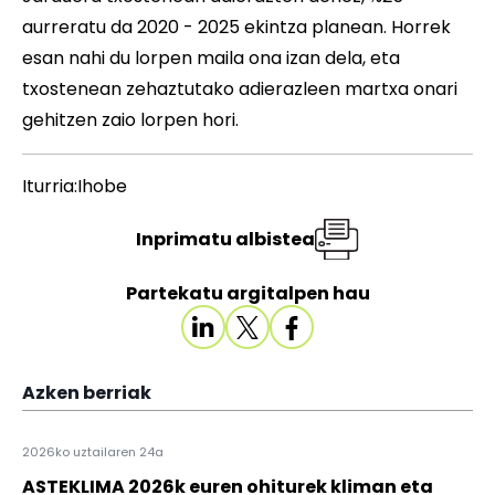
aurreratu da 2020 - 2025 ekintza planean. Horrek
esan nahi du lorpen maila ona izan dela, eta
txostenean zehaztutako adierazleen martxa onari
gehitzen zaio lorpen hori.
Iturria:Ihobe
Inprimatu albistea
Partekatu argitalpen hau
Azken berriak
2026ko uztailaren 24a
ASTEKLIMA 2026k euren ohiturek kliman eta