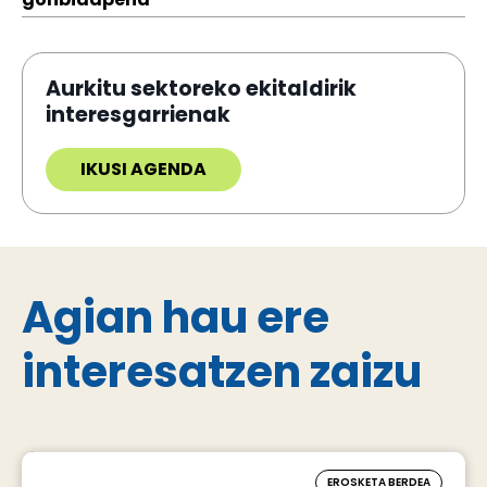
Aurkitu sektoreko ekitaldirik
interesgarrienak
IKUSI AGENDA
Agian hau ere
interesatzen zaizu
EROSKETA BERDEA