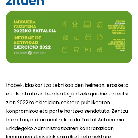
zituen
Ihobe
k, idazkaritza teknikoa den heinean, erosketa
eta kontratazio berdea laguntzeko jarduerari eutsi
zion 2022ko ekitaldian, sektore publikoaren
konpromisoa eta parte hartzea sendotuta. Zentzu
horretan, nabarmentzekoa da Euskal Autonomia
Erkidegoko Administrazioaren kontratazioan
ingurumen klausulak egin direla eta sektore