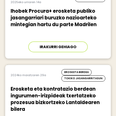
2025eko urriaren 14a
Ihobek Procura+ erosketa publiko
jasangarriari buruzko nazioarteko
mintegian hartu du parte Madrilen
IRAKURRI GEHIAGO
EROSKETA BERDEA
2024ko maiatzaren 29a
TOKIKO JASANGARRITASUN
Erosketa eta kontratazio berdean
ingurumen-irizpideak txertatzeko
prozesua bizkortzeko Lantaldearen
bilera