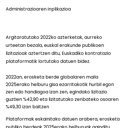
Administrazioaren inplikazioa
Argitaratutako 2022ko azterketak, aurreko
urteetan bezala, euskal erakunde publikoen
lizitazioak aztertzen ditu, Euskadiko kontratazio
plataformatik lortutako datuen bidez.
2022an, erosketa berde globalaren maila
2025erako helburu gisa ezarritakotik hurbil egon
zen edo handiagoa izan zen, egindako lizitazio
guztien %42,90 eta lizitatutako zenbateko osoaren
%49,30 izan baitzen
Plataformak eskainitako datuen arabera, erosketa
publiko berdeak 2025erako helburuak gainditu