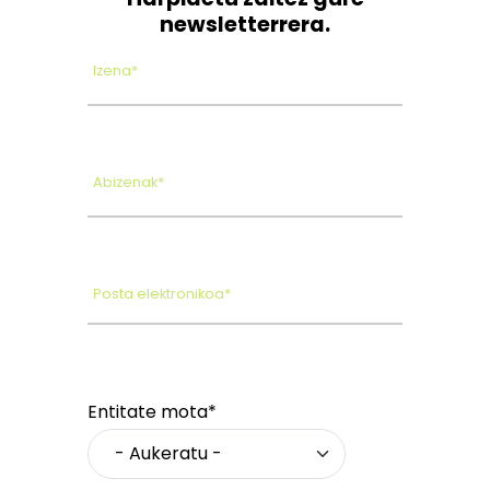
newsletterrera.
Izena*
Abizenak*
Posta elektronikoa*
Entitate mota*