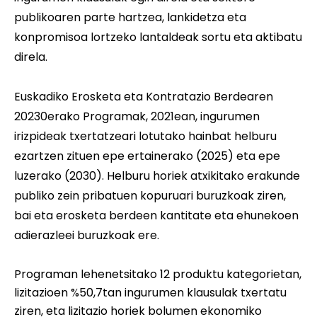
publikoaren parte hartzea, lankidetza eta
konpromisoa lortzeko lantaldeak sortu eta aktibatu
direla.
Euskadiko Erosketa eta Kontratazio Berdearen
20230erako Programa
k, 2021ean, ingurumen
irizpideak txertatzeari lotutako hainbat helburu
ezartzen zituen epe ertainerako (2025) eta epe
luzerako (2030). Helburu horiek atxikitako erakunde
publiko zein pribatuen kopuruari buruzkoak ziren,
bai eta erosketa berdeen kantitate eta ehunekoen
adierazleei buruzkoak ere.
Programan lehenetsitako 12 produktu kategorietan,
lizitazioen %50,7tan ingurumen klausulak txertatu
ziren, eta lizitazio horiek bolumen ekonomiko