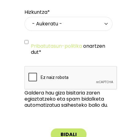
Hizkuntza*
Pribatutasun-politika
onartzen
dut*
Galdera hau giza bisitaria zaren
egiaztatzeko eta spam bidalketa
automatizatua saihesteko balio du.