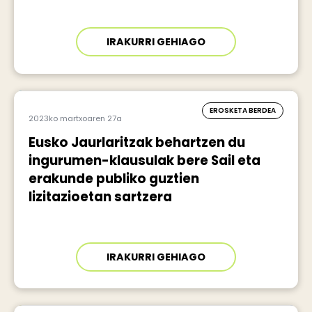
IRAKURRI GEHIAGO
EROSKETA BERDEA
2023ko martxoaren 27a
Eusko Jaurlaritzak behartzen du
ingurumen-klausulak bere Sail eta
erakunde publiko guztien
lizitazioetan sartzera
IRAKURRI GEHIAGO