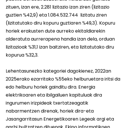
zituen, izan ere, 2.281 lizitazio izan ziren (lizitazio
guztien %42,9) eta 1.084.532.744  lizitatu ziren
(lizitatutako diru kopuru guztiaren %49,3). Kopuru
horiek erakusten dute aurreko ekitaldiarekin
alderatuta aurrerapena handia izan dela, orduan
lizitazioak %31,1 izan baitziren, eta lizitatutako diru
kopurua %32,3.
Lehentasunezko kategoriei dagokienez, 2022an
2025erako ezarritako %55eko helburuetara iritsi da
edo helburu horiek gainditu dira. Energia
elektrikoaren eta ibilgailuen kapituluak dira
ingurumen irizpideak txertatzeagatik
nabarmentzen direnak, horiek dira-eta
Jasangarritasun Energetikoaren Legeak argi eta
garbi bultzatzen dituenak. Ekipo informatikoen