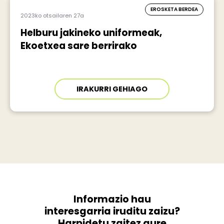
EROSKETA BERDEA
2023ko otsailaren 27a
Helburu jakineko uniformeak,
Ekoetxea sare berrirako
IRAKURRI GEHIAGO
Informazio hau
interesgarria iruditu zaizu?
Harpidetu zaitez gure