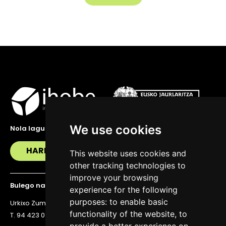
We use cookies
Nola lagundu zaitzakegu?
HARREMANETAN JARRI
This website uses cookies and
other tracking technologies to
improve your browsing
Bulego nagusia
experience for the following
purposes:
to enable basic
Urkixo Zumarkalea 36, 6. solairua, 48011 Bilbo
functionality of the website
,
to
T. 94 423 07 43