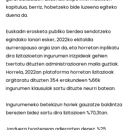
kapitulua, berriz, hobetzeko bide luzeena egiteko
duena da.
Euskadin erosketa publiko berdea sendotzeko
egindako lanari esker, 2022ko ekitaldia
aurrerapauso argia izan da, eta horretan inplikatu
dira lizitazioetan ingurumen irizpideak gehien
txertatu dituzten administrazioaren maila guztiak.
Horrela, 2022an plataforma horretan lizitazioak
argitaratu dituzten 354 erakundeen %66k
ingurumen klausulak sartu dituzte neurri batean.
Ingurumeneko betekizun horiek gauzatze baldintza
berezien bidez sartu dira lizitazioen %70,3tan.
Jarduera txostenean adierazten denez, %25