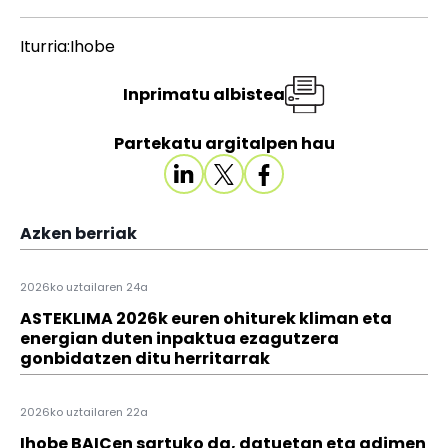
Iturria:Ihobe
Inprimatu albistea
Partekatu argitalpen hau
Azken berriak
2026ko uztailaren 24a
ASTEKLIMA 2026k euren ohiturek kliman eta
energian duten inpaktua ezagutzera
gonbidatzen ditu herritarrak
2026ko uztailaren 22a
Ihobe BAICen sartuko da, datuetan eta adimen