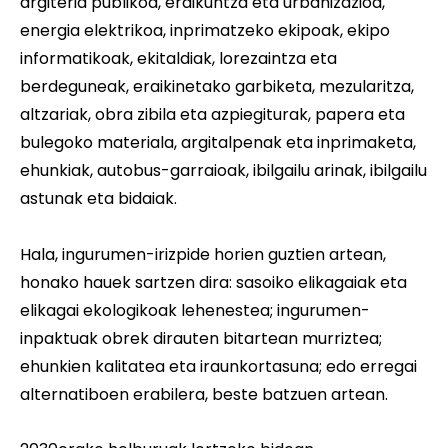
argiteria publikoa, eraikuntza eta urbanizazioa,
energia elektrikoa, inprimatzeko ekipoak, ekipo
informatikoak, ekitaldiak, lorezaintza eta
berdeguneak, eraikinetako garbiketa, mezularitza,
altzariak, obra zibila eta azpiegiturak, papera eta
bulegoko materiala, argitalpenak eta inprimaketa,
ehunkiak, autobus-garraioak, ibilgailu arinak, ibilgailu
astunak eta bidaiak.
Hala, ingurumen-irizpide horien guztien artean,
honako hauek sartzen dira: sasoiko elikagaiak eta
elikagai ekologikoak lehenestea; ingurumen-
inpaktuak obrek dirauten bitartean murriztea;
ehunkien kalitatea eta iraunkortasuna; edo erregai
alternatiboen erabilera, beste batzuen artean.