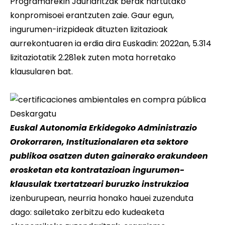
Programarekin Jaurlaritzak berak hartutako
konpromisoei erantzuten zaie. Gaur egun,
ingurumen-irizpideak dituzten lizitazioak
aurrekontuaren ia erdia dira Euskadin: 2022an, 5.314
lizitaziotatik 2.281ek zuten mota horretako
klausularen bat.
Deskargatu
Euskal Autonomia Erkidegoko Administrazio
Orokorraren, Instituzionalaren eta sektore
publikoa osatzen duten gainerako erakundeen
erosketan eta kontratazioan ingurumen-
klausulak txertatzeari buruzko instrukzioa
izenburupean, neurria honako hauei zuzenduta
dago: sailetako zerbitzu edo kudeaketa