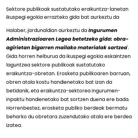
Sektore publikoak sustatutako eraikuntza-lanetan
ikuspegi egokia errazteko gida bat aurkeztu da
Halaber, jardunaldian aurkeztu da 
Ingurumen
Administrazioaren Legea betetzeko gida: obra-
agirietan bigarren mailako materialak sartzea
'.
Gida horren helburua da ikuspegi egokia eskaintzen
laguntzea sektore publikoak sustatutako
eraikuntza-obretan. Erosketa publikoaren barruan,
obren atala kostu handienetako bat izan da
betidanik, eta eraikuntza-sektorea ingurumen-
inpaktu handienetako bat sortzen duena ere bada.
Horrenbestez, erosketa publiko berdeak bermatu
beharko du obretara zuzendutako atala ere berdea
izatea.