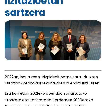
lizitazioetan
sartzera
2022an, ingurumen-irizpideak barne sartu zituzten
lizitazioak osoko aurrekontuaren ia erdira iritsi ziren
Era horretan, 2021eko abenduan onartutako
Erosketa eta Kontratazio Berdearen 2030erako