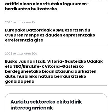
artifizialean oinarritutako ingurumen-
berrikuntza bultzatzeko
2026ko uztailaren 21a
Europako Batzordeak VSME ezartzen du
CSRDren menpe ez dauden enpresentzako
erreferentzia gisa
2026ko uztailaren 20a
Eusko Jaurlaritzak, Vitoria-Gasteizko Udalak
eta SEO/BirdLife-k Vitoria-Gasteizko
berdeguneetako bioaniztasuna aurkezten
dute, hurbileko natura berraurkitzeko
gonbidapena
Aurkitu sektoreko ekitaldirik
interesgarrienak