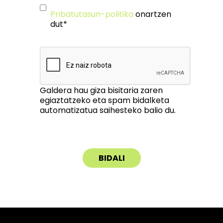
Pribatutasun-politika
onartzen
dut*
Galdera hau giza bisitaria zaren
egiaztatzeko eta spam bidalketa
automatizatua saihesteko balio du.