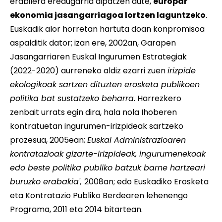
erabilera eredugarria aipatzen dute,
europar
ekonomia jasangarriagoa lortzen laguntzeko
.
Euskadik alor horretan hartuta doan konpromisoa
aspalditik dator; izan ere, 2002an, Garapen
Jasangarriaren Euskal Ingurumen Estrategiak
(2022-2020) aurreneko aldiz ezarri zuen 
irizpide
ekologikoak sartzen dituzten erosketa publikoen
politika bat sustatzeko beharra
. Harrezkero
zenbait urrats egin dira, hala nola Ihoberen
kontratuetan ingurumen-irizpideak sartzeko
prozesua, 2005ean; 
Euskal Administrazioaren
kontratazioak gizarte-irizpideak, ingurumenekoak
edo beste politika publiko batzuk barne hartzeari
buruzko erabakia',
2008an; edo Euskadiko Erosketa
eta Kontratazio Publiko Berdearen lehenengo
Programa, 2011 eta 2014 bitartean.