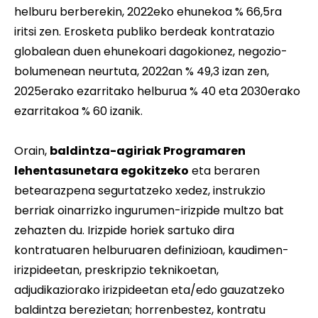
helburu berberekin, 2022eko ehunekoa % 66,5ra
iritsi zen. Erosketa publiko berdeak kontratazio
globalean duen ehunekoari dagokionez, negozio-
bolumenean neurtuta, 2022an % 49,3 izan zen,
2025erako ezarritako helburua % 40 eta 2030erako
ezarritakoa % 60 izanik.
Orain,
baldintza-agiriak Programaren
lehentasunetara egokitzeko
eta beraren
betearazpena segurtatzeko xedez, instrukzio
berriak oinarrizko ingurumen-irizpide multzo bat
zehazten du. Irizpide horiek sartuko dira
kontratuaren helburuaren definizioan, kaudimen-
irizpideetan, preskripzio teknikoetan,
adjudikaziorako irizpideetan eta/edo gauzatzeko
baldintza berezietan; horrenbestez, kontratu