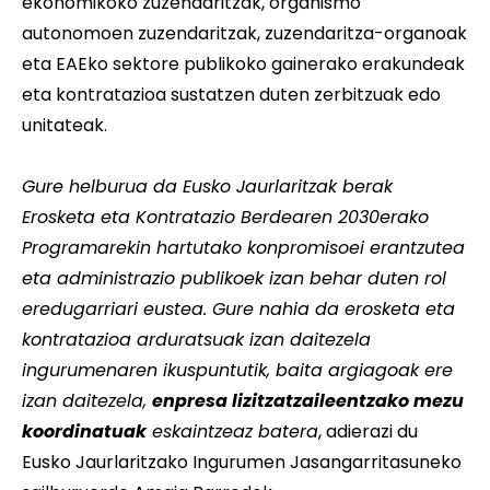
ekonomikoko zuzendaritzak, organismo
autonomoen zuzendaritzak, zuzendaritza-organoak
eta EAEko sektore publikoko gainerako erakundeak
eta kontratazioa sustatzen duten zerbitzuak edo
unitateak.
Gure helburua da Eusko Jaurlaritzak berak
Erosketa eta Kontratazio Berdearen 2030erako
Programarekin hartutako konpromisoei erantzutea
eta administrazio publikoek izan behar duten rol
eredugarriari eustea. Gure nahia da erosketa eta
kontratazioa arduratsuak izan daitezela
ingurumenaren ikuspuntutik, baita argiagoak ere
izan daitezela,
enpresa lizitzatzaileentzako mezu
koordinatuak
eskaintzeaz batera
, adierazi du
Eusko Jaurlaritzako Ingurumen Jasangarritasuneko