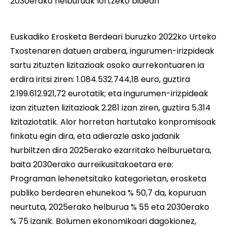
2030erako helburuak lortzeko bidean
Euskadiko Erosketa Berdeari buruzko 2022ko Urteko
Txostenaren datuen arabera, ingurumen-irizpideak
sartu zituzten lizitazioak osoko aurrekontuaren ia
erdira iritsi ziren: 1.084.532.744,18 euro, guztira
2.199.612.921,72 eurotatik; eta ingurumen-irizpideak
izan zituzten lizitazioak 2.281 izan ziren, guztira 5.314
lizitaziotatik. Alor horretan hartutako konpromisoak
finkatu egin dira, eta adierazle asko jadanik
hurbiltzen dira 2025erako ezarritako helburuetara,
baita 2030erako aurreikusitakoetara ere:
Programan lehenetsitako kategorietan, erosketa
publiko berdearen ehunekoa % 50,7 da, kopuruan
neurtuta, 2025erako helburua % 55 eta 2030erako
% 75 izanik. Bolumen ekonomikoari dagokionez,