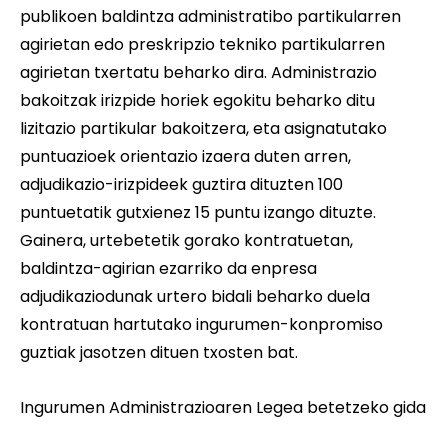
publikoen baldintza administratibo partikularren
agirietan edo preskripzio tekniko partikularren
agirietan txertatu beharko dira. Administrazio
bakoitzak irizpide horiek egokitu beharko ditu
lizitazio partikular bakoitzera, eta asignatutako
puntuazioek orientazio izaera duten arren,
adjudikazio-irizpideek guztira dituzten 100
puntuetatik gutxienez 15 puntu izango dituzte.
Gainera, urtebetetik gorako kontratuetan,
baldintza-agirian ezarriko da enpresa
adjudikaziodunak urtero bidali beharko duela
kontratuan hartutako ingurumen-konpromiso
guztiak jasotzen dituen txosten bat.
Ingurumen Administrazioaren Legea betetzeko gida