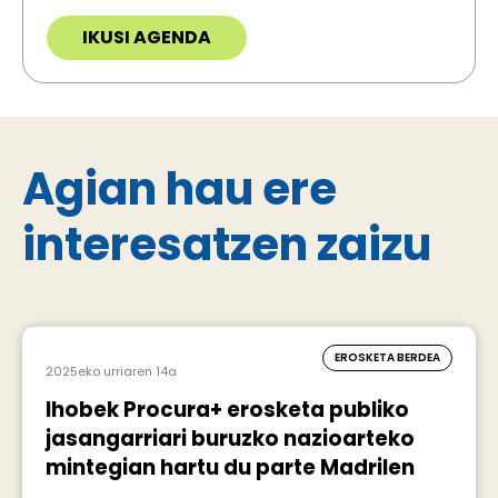
IKUSI AGENDA
Agian hau ere
interesatzen zaizu
EROSKETA BERDEA
2025eko urriaren 14a
Ihobek Procura+ erosketa publiko
jasangarriari buruzko nazioarteko
mintegian hartu du parte Madrilen