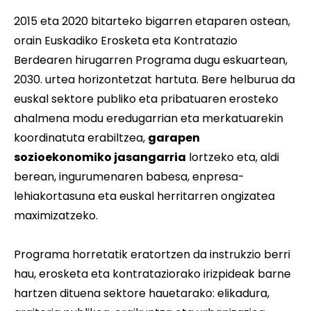
2015 eta 2020 bitarteko bigarren etaparen ostean,
orain Euskadiko Erosketa eta Kontratazio
Berdearen hirugarren Programa dugu eskuartean,
2030. urtea horizontetzat hartuta. Bere helburua da
euskal sektore publiko eta pribatuaren erosteko
ahalmena modu eredugarrian eta merkatuarekin
koordinatuta erabiltzea,
garapen
sozioekonomiko jasangarria
lortzeko eta, aldi
berean, ingurumenaren babesa, enpresa-
lehiakortasuna eta euskal herritarren ongizatea
maximizatzeko.
Programa horretatik eratortzen da instrukzio berri
hau, erosketa eta kontrataziorako irizpideak barne
hartzen dituena sektore hauetarako: elikadura,