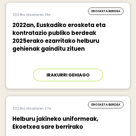
EROSKETA BERDEA
2024ko otsailaren 14a
2022an, Euskadiko erosketa eta
kontratazio publiko berdeak
2025erako ezarritako helburu
gehienak gainditu zituen
IRAKURRI GEHIAGO
EROSKETA BERDEA
2023ko otsailaren 27a
Helburu jakineko uniformeak,
Ekoetxea sare berrirako