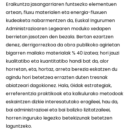
Eraikuntza jasangarriaren funtsezko elementuen
artean, fluxu materialen eta energia-fluxuen
kudeaketa nabarmentzen da, Euskal Ingurumen
Administrazioaren Legearen moduko xedapen
berrietan jasotzen den bezala. Bertan ezartzen
denez, derrigorrezkoa da obra publikoko agirietan
bigarren mailako materialak % 40 izatea; hori jauzi
kualitatibo eta kuantitatibo handi bat da, alor
horretan, eta, hortaz, arreta berezia eskatzen du
agindu hori betetzea errazten duten tresnak
abiatzeari dagokionez. Hala, Gidak estrategiak,
erreferentzia praktikoak eta kalkulurako metodoak
eskaintzen dizkie interesatutako eragileei, hau da,
bai administrazioei eta bai balizko lizitatzaileei,
horren inguruko legezko betekizunak betetzen
laguntzeko.