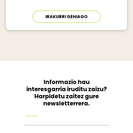
IRAKURRI GEHIAGO
Informazio hau
interesgarria iruditu zaizu?
Harpidetu zaitez gure
newsletterrera.
Izena*