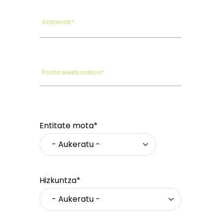
Abizenak*
Posta elektronikoa*
Entitate mota*
Hizkuntza*