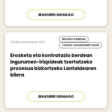
IRAKURRI GEHIAGO
EROSKETA BERDEA
2024ko maiatzaren 29a
TOKIKO JASANGARRITASUN
Erosketa eta kontratazio berdean
ingurumen-irizpideak txertatzeko
prozesua bizkortzeko Lantaldearen
bilera
IRAKURRI GEHIAGO