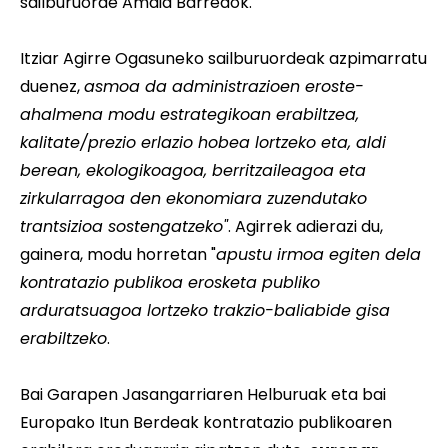
sailburuorde Amaia Barredok.
Itziar Agirre Ogasuneko sailburuordeak azpimarratu
duenez, 
asmoa da administrazioen eroste-
ahalmena modu estrategikoan erabiltzea,
kalitate/prezio erlazio hobea lortzeko eta, aldi
berean, ekologikoagoa, berritzaileagoa eta
zirkularragoa den ekonomiara zuzendutako
trantsizioa sostengatzeko"
. Agirrek adierazi du,
gainera, modu horretan "
apustu irmoa egiten dela
kontratazio publikoa erosketa publiko
arduratsuagoa lortzeko trakzio-baliabide gisa
erabiltzeko
.
Bai Garapen Jasangarriaren Helburuak eta bai
Europako Itun Berdeak kontratazio publikoaren