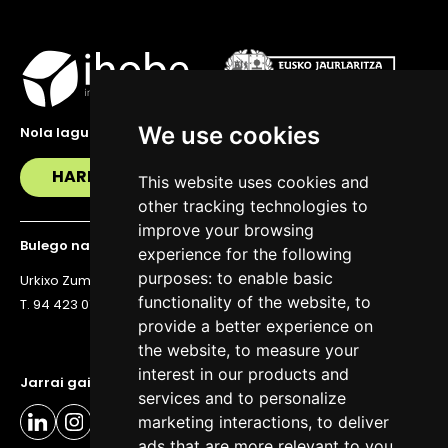
We use cookies
Nola lagundu zaitzakegu?
HARREMANETAN JARRI
This website uses cookies and
other tracking technologies to
improve your browsing
Bulego nagusia
experience for the following
purposes:
to enable basic
Urkixo Zumarkalea 36, 6. solairua, 48011 Bilbo
functionality of the website
,
to
T. 94 423 07 43
provide a better experience on
the website
,
to measure your
interest in our products and
Jarrai gaitzazu eguneratuta egoteko
services and to personalize
marketing interactions
,
to deliver
ads that are more relevant to you
.