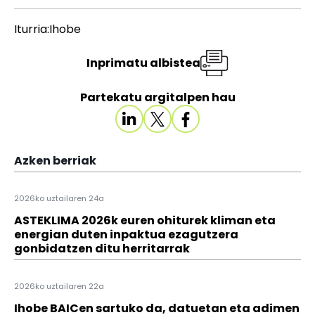
Iturria:Ihobe
Inprimatu albistea
Partekatu argitalpen hau
Azken berriak
2026ko uztailaren 24a
ASTEKLIMA 2026k euren ohiturek kliman eta
energian duten inpaktua ezagutzera
gonbidatzen ditu herritarrak
2026ko uztailaren 22a
Ihobe BAICen sartuko da, datuetan eta adimen