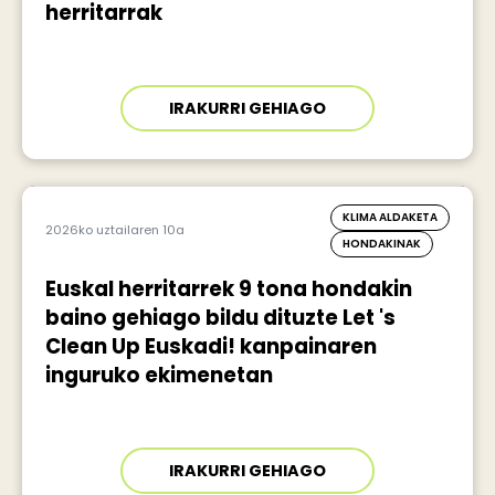
herritarrak
IRAKURRI GEHIAGO
KLIMA ALDAKETA
2026ko uztailaren 10a
HONDAKINAK
Euskal herritarrek 9 tona hondakin
baino gehiago bildu dituzte Let 's
Clean Up Euskadi! kanpainaren
inguruko ekimenetan
IRAKURRI GEHIAGO