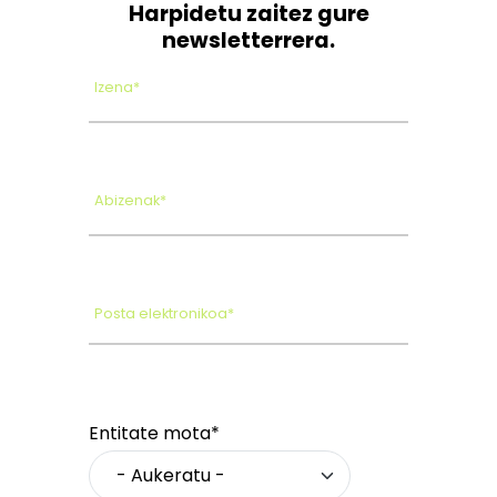
Harpidetu zaitez gure
newsletterrera.
Izena*
Abizenak*
Posta elektronikoa*
Entitate mota*