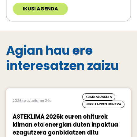
IKUSI AGENDA
Agian hau ere
interesatzen zaizu
KLIMA ALDAKETA
2026ko uztailaren 24a
HERRITARREN EKINTZA
ASTEKLIMA 2026k euren ohiturek
kliman eta energian duten inpaktua
ezagutzera gonbidatzen ditu