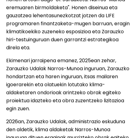
eremuaren birmoldaketa". Honen diseinua eta
gauzatzea lehentasunezkotzat jotzen da LIFE
programaren finantzaketa-mugen barruan, eragin
klimatikoekiko zuzeneko esposizioa eta Zarauzko
hiri-testuinguruan duen garrantzi estrategikoa
direla eta.
Ekimenari jarraipena emanez, 2025ean zehar,
Zarauzko Udalak Narros-Munoa inguruan, Zarauzko
hondartzan eta haren inguruan, itsas mailaren
igoerarekin eta olatuekin lotutako klima-
aldaketaren ondorioak arintzeko obrak egiteko
proiektua idazteko eta obra zuzentzeko lizitazioa
egin zuen.
2026an, Zarauzko Udalak, administrazio eskuduna
den aldetik, klima aldaketak Narros-Munoa
inguruan dituen eraginak murrizteko obrak egiteko