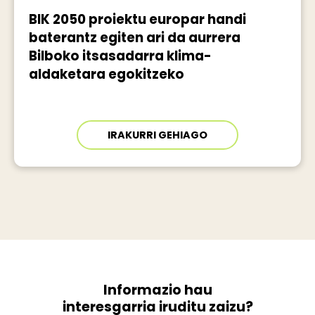
BIK 2050 proiektu europar handi
baterantz egiten ari da aurrera
Bilboko itsasadarra klima-
aldaketara egokitzeko
IRAKURRI GEHIAGO
Informazio hau
interesgarria iruditu zaizu?