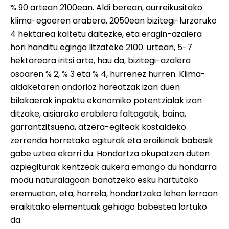
% 90 artean 2100ean. Aldi berean, aurreikusitako
klima-egoeren arabera, 2050ean bizitegi-lurzoruko
4 hektarea kaltetu daitezke, eta eragin-azalera
hori handitu egingo litzateke 2100. urtean, 5-7
hektareara iritsi arte, hau da, bizitegi-azalera
osoaren % 2, % 3 eta % 4, hurrenez hurren. Klima-
aldaketaren ondorioz hareatzak izan duen
bilakaerak inpaktu ekonomiko potentzialak izan
ditzake, aisiarako erabilera faltagatik, baina,
garrantzitsuena, atzera-egiteak kostaldeko
zerrenda horretako egiturak eta eraikinak babesik
gabe uztea ekarri du. Hondartza okupatzen duten
azpiegiturak kentzeak aukera emango du hondarra
modu naturalagoan banatzeko esku hartutako
eremuetan, eta, horrela, hondartzako lehen lerroan
eraikitako elementuak gehiago babestea lortuko
da.