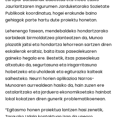
Jaurlaritzaren Ingurumen Jarduketarako Sozietate
Publikoak koordinatua, hogei erakunde baino
gehiagok parte hartu dute proiektu honetan.
Lehenengo fasean, mendebaldeko hondartzarako
sarbideak birmoldatzea planteatzen da, Munoa
plazatik jaitsi eta hondartza lehorrean sartzen diren
eskailerak eraitsiz, baita itsas pasealekuaren
gaineko hegala ere. Bestetik, itsas pasealekua
altxatuko da, segurtasuna eta irisgarritasuna
hobetzeko eta uholdeak eta egiturazko kalteak
saihesteko. Neurri horien aplikazioa Narros-
Munoaren aurrealdean hasiko da, hain zuzen ere
ostalaritzako eta jarduera ekonomikoetako hainbat
lokal kokatzen diren gunerik problematikoenean.
“Egitasmo honen proiektua lantzen hasi zenetik,
Zarauzko Udala kontaktuan izan da uneoro