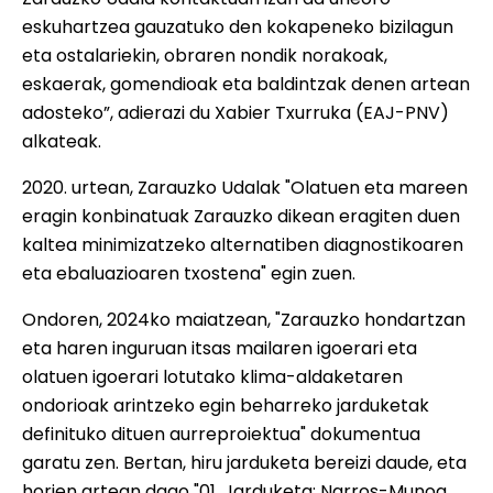
eskuhartzea gauzatuko den kokapeneko bizilagun
eta ostalariekin, obraren nondik norakoak,
eskaerak, gomendioak eta baldintzak denen artean
adosteko”, adierazi du Xabier Txurruka (EAJ-PNV)
alkateak.
2020. urtean, Zarauzko Udalak "Olatuen eta mareen
eragin konbinatuak Zarauzko dikean eragiten duen
kaltea minimizatzeko alternatiben diagnostikoaren
eta ebaluazioaren txostena" egin zuen.
Ondoren, 2024ko maiatzean, "Zarauzko hondartzan
eta haren inguruan itsas mailaren igoerari eta
olatuen igoerari lotutako klima-aldaketaren
ondorioak arintzeko egin beharreko jarduketak
definituko dituen aurreproiektua" dokumentua
garatu zen. Bertan, hiru jarduketa bereizi daude, eta
horien artean dago "01. Jarduketa: Narros-Munoa