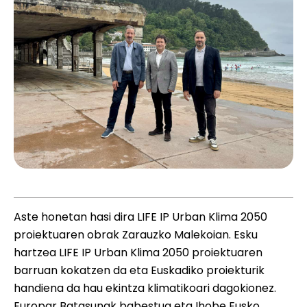
Aste honetan hasi dira LIFE IP Urban Klima 2050
proiektuaren obrak Zarauzko Malekoian. Esku
hartzea LIFE IP Urban Klima 2050 proiektuaren
barruan kokatzen da eta Euskadiko proiekturik
handiena da hau ekintza klimatikoari dagokionez.
Europar Batasunak babestua eta Ihobe Eusko