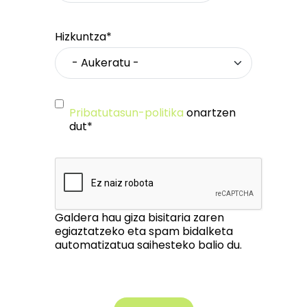
Hizkuntza*
Pribatutasun-politika
onartzen
dut*
Galdera hau giza bisitaria zaren
egiaztatzeko eta spam bidalketa
automatizatua saihesteko balio du.