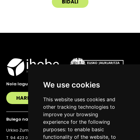
We use cookies
Nola lagundu zaitzakegu?
HARREMANETAN JARRI
This website uses cookies and
other tracking technologies to
improve your browsing
Bulego nagusia
experience for the following
purposes:
to enable basic
Urkixo Zumarkalea 36, 6. solairua, 48011 Bilbo
functionality of the website
,
to
T. 94 423 07 43