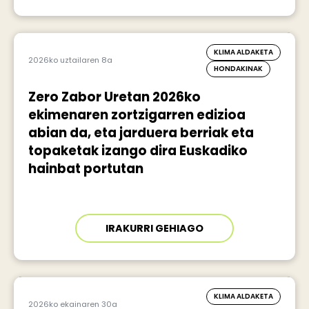
KLIMA ALDAKETA
2026ko uztailaren 8a
HONDAKINAK
Zero Zabor Uretan 2026ko
ekimenaren zortzigarren edizioa
abian da, eta jarduera berriak eta
topaketak izango dira Euskadiko
hainbat portutan
IRAKURRI GEHIAGO
KLIMA ALDAKETA
2026ko ekainaren 30a