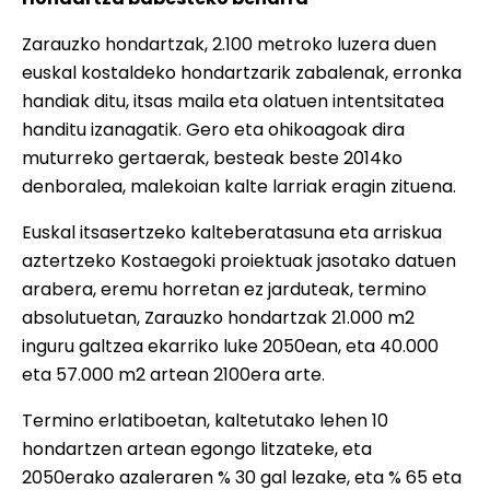
Zarauzko hondartzak, 2.100 metroko luzera duen
euskal kostaldeko hondartzarik zabalenak, erronka
handiak ditu, itsas maila eta olatuen intentsitatea
handitu izanagatik. Gero eta ohikoagoak dira
muturreko gertaerak, besteak beste 2014ko
denboralea, malekoian kalte larriak eragin zituena.
Euskal itsasertzeko kalteberatasuna eta arriskua
aztertzeko Kostaegoki proiektuak jasotako datuen
arabera, eremu horretan ez jarduteak, termino
absolutuetan, Zarauzko hondartzak 21.000 m2
inguru galtzea ekarriko luke 2050ean, eta 40.000
eta 57.000 m2 artean 2100era arte.
Termino erlatiboetan, kaltetutako lehen 10
hondartzen artean egongo litzateke, eta
2050erako azaleraren % 30 gal lezake, eta % 65 eta