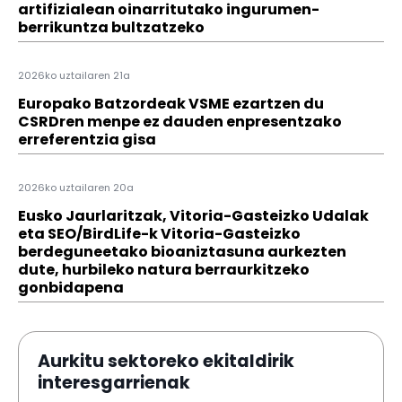
artifizialean oinarritutako ingurumen-
berrikuntza bultzatzeko
2026ko uztailaren 21a
Europako Batzordeak VSME ezartzen du
CSRDren menpe ez dauden enpresentzako
erreferentzia gisa
2026ko uztailaren 20a
Eusko Jaurlaritzak, Vitoria-Gasteizko Udalak
eta SEO/BirdLife-k Vitoria-Gasteizko
berdeguneetako bioaniztasuna aurkezten
dute, hurbileko natura berraurkitzeko
gonbidapena
Aurkitu sektoreko ekitaldirik
interesgarrienak