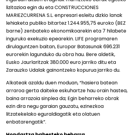
lizitazioa egin du eta CONSTRUCCIONES
MARIEZCURRENA S.L. enpresari esleitu dizkio lanak
lehiaketa publiko bitartez 1.244.955,75 euroko (BEZ
barne) zenbateko ekonomikoarekin eta 7 hilabete
inguruko exekuzio epearekin. LIFE programaren
dirulaguntzen baitan, Europar Batasunak 696.231
eurorekin lagunduko du obra hau. Bere aldetik,
Eusko Jaurlaritzak 380.000 euro jarriko ditu eta
Zarauzko Udalak gainontzeko kopurua jarriko du.
Alkateak azaldu duen moduan, “hasiera batean
arraroa gerta daiteke eskuhartze hau orain hastea,
baina arrazoia sinplea da; Egin beharreko obrak
ezin dira negu garaian gauzatu, ezinezkoa
litzatekelako eguraldiagatik eta olatuen
enbatarengatik”.
Hondartza babesteko beharra