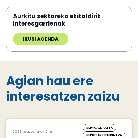
Aurkitu sektoreko ekitaldirik
interesgarrienak
IKUSI AGENDA
Agian hau ere
interesatzen zaizu
KLIMA ALDAKETA
2026ko uztailaren 24a
HERRITARREN EKINTZA