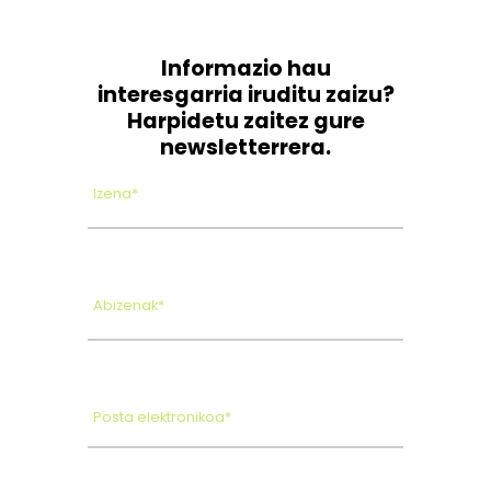
Informazio hau
interesgarria iruditu zaizu?
Harpidetu zaitez gure
newsletterrera.
Izena*
Abizenak*
Posta elektronikoa*