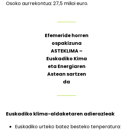
Osoko aurrekontua: 27,5 milioi euro.
Efemeride horren
ospakizuna
ASTEKLIMA –
Euskadiko Kima
eta Energiaren
Astean sartzen
da
Euskadiko klima-aldaketaren adierazleak
Euskadiko urteko batez besteko tenperatura: