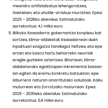
meandro artifizializatua lehengoratzea,
Gasteizen, eta uholde-arriskua murriztea. Epea:
2025 – 2028ko abendua. Estimatutako
aurrekontua: 4,1 milioi euro.
Bilboko Itsasadarra: gobernantza konplexu bat
sortzea, klima-aldaketak itsasadarrean duen
inpaktuari ezagutza handiagoz heltzea, eta epe
ertain eta luzera hartu beharreko neurriak
eragile guztiekin aztertzea. Bitartean, klima-
aldaketarako egokitzapen inkremental batean
lan egiten da eremu konkretu batzuetan, epe
laburrera: naturan oinarritutako soluzioak, Kaiku
muturrean eta Zorrotzako muturrean. Epea:
2025 – 2030eko abendua. Estimatutako
aurrekontua: 5,9 milioi euro.