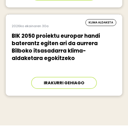
KLIMA ALDAKETA
2026ko ekainaren 30a
BIK 2050 proiektu europar handi
baterantz egiten ari da aurrera
Bilboko itsasadarra klima-
aldaketara egokitzeko
IRAKURRI GEHIAGO