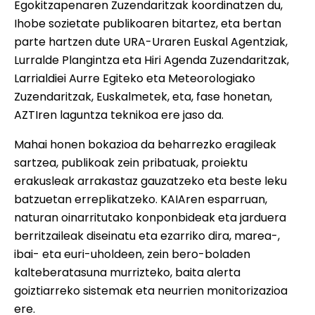
Egokitzapenaren Zuzendaritzak koordinatzen du,
Ihobe sozietate publikoaren bitartez, eta bertan
parte hartzen dute URA-Uraren Euskal Agentziak,
Lurralde Plangintza eta Hiri Agenda Zuzendaritzak,
Larrialdiei Aurre Egiteko eta Meteorologiako
Zuzendaritzak, Euskalmetek, eta, fase honetan,
AZTIren laguntza teknikoa ere jaso da.
Mahai honen bokazioa da beharrezko eragileak
sartzea, publikoak zein pribatuak, proiektu
erakusleak arrakastaz gauzatzeko eta beste leku
batzuetan erreplikatzeko. KAIAren esparruan,
naturan oinarritutako konponbideak eta jarduera
berritzaileak diseinatu eta ezarriko dira, marea-,
ibai- eta euri-uholdeen, zein bero-boladen
kalteberatasuna murrizteko, baita alerta
goiztiarreko sistemak eta neurrien monitorizazioa
ere.