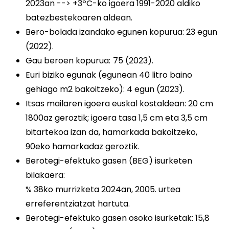
2023an --> +3ºC-ko igoera 1991-2020 aldiko
batezbestekoaren aldean.
Bero-bolada izandako egunen kopurua: 23 egun
(2022).
Gau beroen kopurua:
75 (2023).
Euri biziko egunak (egunean 40 litro baino
gehiago m2 bakoitzeko): 4 egun (2023).
Itsas mailaren igoera euskal kostaldean: 20 cm
1800az geroztik; igoera tasa 1,5 cm eta 3,5 cm
bitartekoa izan da, hamarkada bakoitzeko,
90eko hamarkadaz geroztik.
Berotegi-efektuko gasen (BEG) isurketen
bilakaera:
% 38ko murrizketa 2024an, 2005. urtea
erreferentziatzat hartuta.
Berotegi-efektuko gasen osoko isurketak: 15,8