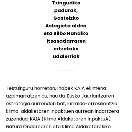
Txingudiko
padurak,
Gasteizko
Astegieta aldea
eta Bilbo Handiko
itsasadarraren
ertzetako
udalerriak
Testuinguru horretan, Ihobek KAIA ekimena
azpimarratzen du, hau da, Eusko Jaurlaritzaren
estrategia aurrendari bat, lurralde-erresilientzia
klima-aldaketaren inpaktuen aurrean indartzera
zuzendua. KAIA (Klima Aldaketaren InpaktuA)
Natura Ondarearen eta Klima Aldaketarekiko