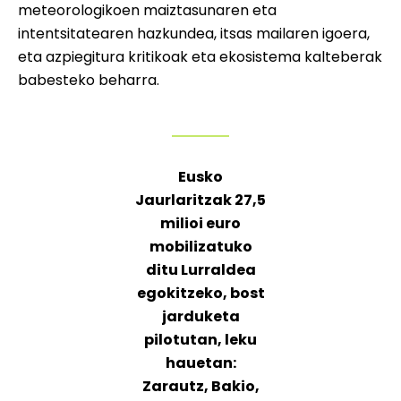
meteorologikoen maiztasunaren eta
intentsitatearen hazkundea, itsas mailaren igoera,
eta azpiegitura kritikoak eta ekosistema kalteberak
babesteko beharra.
Eusko
Jaurlaritzak 27,5
milioi euro
mobilizatuko
ditu Lurraldea
egokitzeko, bost
jarduketa
pilotutan, leku
hauetan:
Zarautz, Bakio,