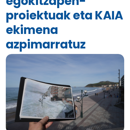
egokitzapen-
proiektuak eta KAIA
ekimena
azpimarratuz