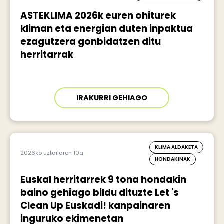
ASTEKLIMA 2026k euren ohiturek
kliman eta energian duten inpaktua
ezagutzera gonbidatzen ditu
herritarrak
IRAKURRI GEHIAGO
KLIMA ALDAKETA
2026ko uztailaren 10a
HONDAKINAK
Euskal herritarrek 9 tona hondakin
baino gehiago bildu dituzte Let 's
Clean Up Euskadi! kanpainaren
inguruko ekimenetan