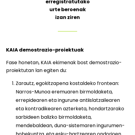
erregistratutako
urte beroenak
izan ziren
KAIA demostrazio-proiektuak
Fase honetan, KAIA ekimenak bost demostrazio-
proiektutan lan egiten du:
Zarautz, egokitzapena kostaldeko frontean:
Narros-Munoa eremuaren birmoldaketa,
errepidearen eta ingurune antiislatzailearen
eta kontradikearen azterketa, hondartzarako
sarbideen balizko birmoldaketa,
mendebaldean, duna-sistemaren ingurumen-
hobekuntza, eta esku-hartzearen ondorioen