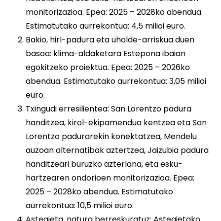
monitorizazioa. Epea: 2025 – 2028ko abendua.
Estimatutako aurrekontua: 4,5 milioi euro.
Bakio, hirI-padura eta uholde-arriskua duen
basoa: klima-aldaketara Estepona ibaian
egokitzeko proiektua. Epea: 2025 – 2026ko
abendua. Estimatutako aurrekontua: 3,05 milioi
euro.
Txingudi erresilientea: San Lorentzo padura
handitzea, kirol-ekipamendua kentzea eta San
Lorentzo padurarekin konektatzea, Mendelu
auzoan alternatibak aztertzea, Jaizubia padura
handitzeari buruzko azterlana, eta esku-
hartzearen ondorioen monitorizazioa. Epea:
2025 – 2028ko abendua. Estimatutako
aurrekontua: 10,5 milioi euro.
Astegieta, natura berreskuratuz: Astegietako