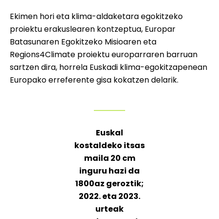
Ekimen hori eta klima-aldaketara egokitzeko
proiektu erakuslearen kontzeptua, Europar
Batasunaren Egokitzeko Misioaren eta
Regions4Climate proiektu europarraren barruan
sartzen dira, horrela Euskadi klima-egokitzapenean
Europako erreferente gisa kokatzen delarik.
Euskal
kostaldeko itsas
maila 20 cm
inguru hazi da
1800az geroztik;
2022. eta 2023.
urteak