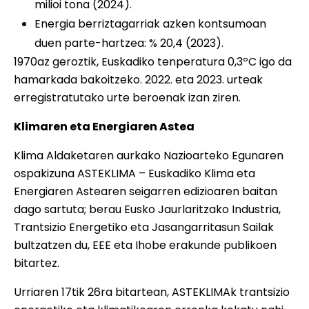
milioi tona (2024).
Energia berriztagarriak azken kontsumoan
duen parte-hartzea: % 20,4 (2023).
1970az geroztik, Euskadiko tenperatura 0,3ºC igo da
hamarkada bakoitzeko. 2022. eta 2023. urteak
erregistratutako urte beroenak izan ziren.
Klimaren eta Energiaren Astea
Klima Aldaketaren aurkako Nazioarteko Egunaren
ospakizuna ASTEKLIMA – Euskadiko Klima eta
Energiaren Astearen seigarren edizioaren baitan
dago sartuta; berau Eusko Jaurlaritzako Industria,
Trantsizio Energetiko eta Jasangarritasun Sailak
bultzatzen du, EEE eta Ihobe erakunde publikoen
bitartez.
Urriaren 17tik 26ra bitartean, ASTEKLIMAk trantsizio