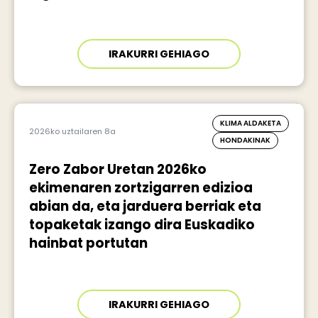
IRAKURRI GEHIAGO
KLIMA ALDAKETA
2026ko uztailaren 8a
HONDAKINAK
Zero Zabor Uretan 2026ko
ekimenaren zortzigarren edizioa
abian da, eta jarduera berriak eta
topaketak izango dira Euskadiko
hainbat portutan
IRAKURRI GEHIAGO