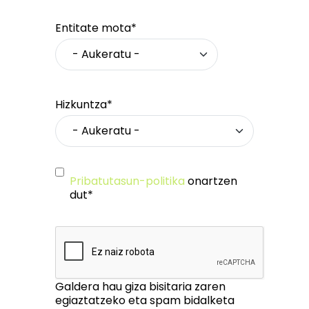
Entitate mota*
Hizkuntza*
Pribatutasun-politika
onartzen
dut*
Galdera hau giza bisitaria zaren
egiaztatzeko eta spam bidalketa