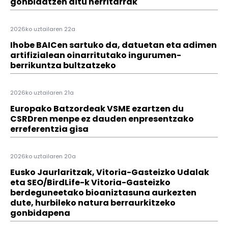
gonbidatzen ditu herritarrak
2026ko uztailaren 22a
Ihobe BAICen sartuko da, datuetan eta adimen
artifizialean oinarritutako ingurumen-
berrikuntza bultzatzeko
2026ko uztailaren 21a
Europako Batzordeak VSME ezartzen du
CSRDren menpe ez dauden enpresentzako
erreferentzia gisa
2026ko uztailaren 20a
Eusko Jaurlaritzak, Vitoria-Gasteizko Udalak
eta SEO/BirdLife-k Vitoria-Gasteizko
berdeguneetako bioaniztasuna aurkezten
dute, hurbileko natura berraurkitzeko
gonbidapena