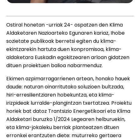
Ostiral honetan -urriak 24- ospatzen den Klima
Aldaketaren Nazioarteko Egunaren kariaz, Ihobe
sozietate publikoak berretsi egiten du klima-
ekintzarekin hartuta duen konpromisoa, klima-
aldaketara Euskadin egokitzearen arloan gidatzen
dituen proiektuen balioa nabarmenduz.
Ekimen azpimarragarrienen artean, honako hauek
daude: naturan oinarritutako soluzioen bultzada,
hiri-erresilientziaren hobekuntza, eta klima-
irizpideak lurralde-plangintzan txertatzea. Proiektu
horiek bat datoz Trantsizio Energetikoari eta Klima
Aldaketari buruzko 1/2024 Legearen helburuekin,
eta klima-jokaleku berriak planteatzen dituen
erronkei erantzuten diete: muturreko gertaera