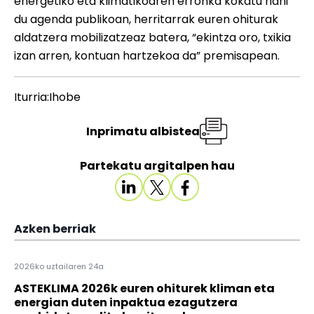
energetiko eta klimatikoaren erronka kokatu nahi
du agenda publikoan, herritarrak euren ohiturak
aldatzera mobilizatzeaz batera, “ekintza oro, txikia
izan arren, kontuan hartzekoa da” premisapean.
Iturria:Ihobe
Inprimatu albistea
Partekatu argitalpen hau
Azken berriak
2026ko uztailaren 24a
ASTEKLIMA 2026k euren ohiturek kliman eta
energian duten inpaktua ezagutzera