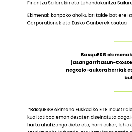
Finantza Sailarekin eta Lehendakaritza Sailare
Ekimenak kanpoko aholkulari talde bat ere 
Corporationek eta Eusko Ganberek osatua.
BasquESG ekimenak e
jasangarritasun-txoste
negozio-aukera berriak e
bu
“BasquESG ekimena Euskadiko ETE industriale
kualitatiboa eman dezaten diseinatuta dago.Hor
hartu ahal izango diete eta, horri esker, leh