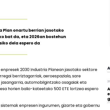
a Plan onartu berrian jasotako
ko bat da, eta 2026an bostehun
tsiko dela espero da
A
 enpresek 2030 Industria Planean jasotako sektore
rregai berriztagarriak, aeroespaziala, sare
2
 jasangarria, automobilgintzako osagaiak eta
sa horien balio-kateetako 500 ETE lortzea espero
A
e
g
 sistemak enpresen ingurumen, gizarte eta gobernu