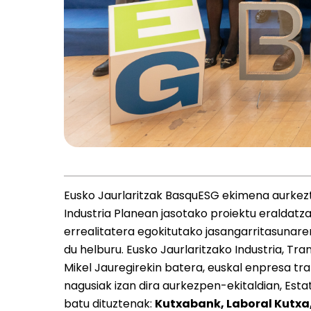
Eusko Jaurlaritzak BasquESG ekimena aurkezt
Industria Planean jasotako proiektu eraldatz
errealitatera egokitutako jasangarritasunar
du helburu. Eusko Jaurlaritzako Industria, Tr
Mikel Jauregirekin batera, euskal enpresa tr
nagusiak izan dira aurkezpen-ekitaldian, Est
batu dituztenak:
Kutxabank, Laboral Kutxa,