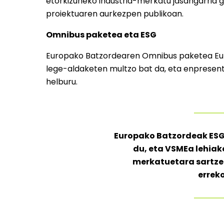
etorkizuneko industria-merkatu jasangarria g
proiektuaren aurkezpen publikoan.
Omnibus paketea eta ESG
Europako Batzordearen Omnibus paketea Eur
lege-aldaketen multzo bat da, eta enpresentz
helburu.
Europako Batzordeak ESG
du, eta VSMEa lehia
merkatuetara sartze
errek