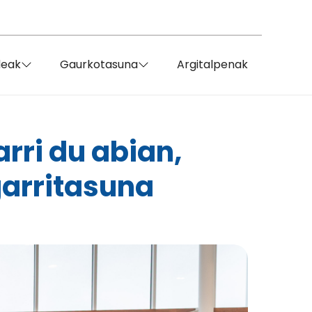
deak
Gaurkotasuna
Argitalpenak
rri du abian,
garritasuna