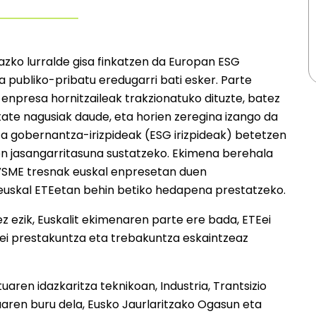
azko lurralde gisa finkatzen da Europan ESG
a publiko-pribatu eredugarri bati esker. Parte
enpresa hornitzaileak trakzionatuko dituzte, batez
itate nagusiak daude, eta horien zeregina izango da
ta gobernantza-irizpideak (ESG irizpideak) betetzen
n jasangarritasuna sustatzeko. Ekimena berehala
z, VSME tresnak euskal enpresetan duen
euskal ETEetan behin betiko hedapena prestatzeko.
z ezik, Euskalit ekimenaren parte ere bada, ETEei
iei prestakuntza eta trebakuntza eskaintzeaz
aren idazkaritza teknikoan, Industria, Trantsizio
uaren buru dela, Eusko Jaurlaritzako Ogasun eta