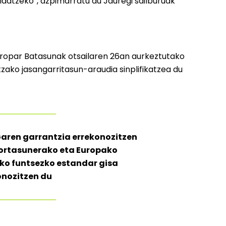
idatzeko”, azpimarratu du Jauregi sailburuak
opar Batasunak otsailaren 26an aurkeztutako
ako jasangarritasun-araudia sinplifikatzea du
aren garrantzia errekonozitzen
kortasunerako eta Europako
ko funtsezko estandar gisa
onozitzen du