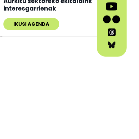
Aurkitu sektoreko ekitaldirik
interesgarrienak
IKUSI AGENDA