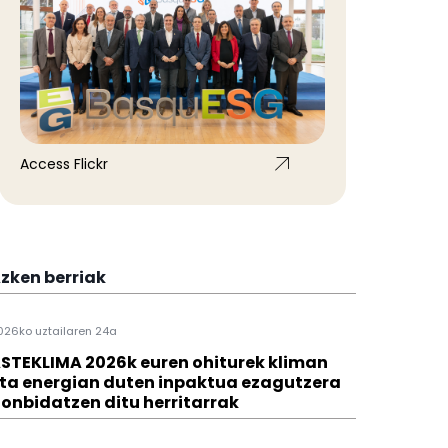
Access Flickr
zken berriak
026ko uztailaren 24a
STEKLIMA 2026k euren ohiturek kliman
ta energian duten inpaktua ezagutzera
onbidatzen ditu herritarrak