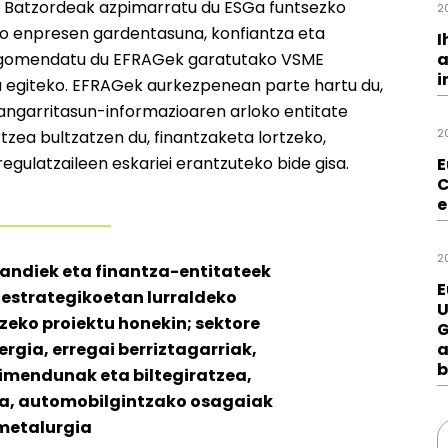
o Batzordeak azpimarratu du ESGa funtsezko
2
o enpresen gardentasuna, konfiantza eta
I
a
 gomendatu du EFRAGek garatutako VSME
i
a egiteko. EFRAGek aurkezpenean parte hartu du,
angarritasun-informazioaren arloko entitate
2
tzea bultzatzen du, finantzaketa lortzeko,
egulatzaileen eskariei erantzuteko bide gisa.
E
C
e
2
handiek eta finantza-entitateek
E
 estrategikoetan lurraldeko
U
zeko proiektu honekin; sektore
G
a
rgia, erregai berriztagarriak,
b
imendunak eta biltegiratzea,
a, automobilgintzako osagaiak
metalurgia