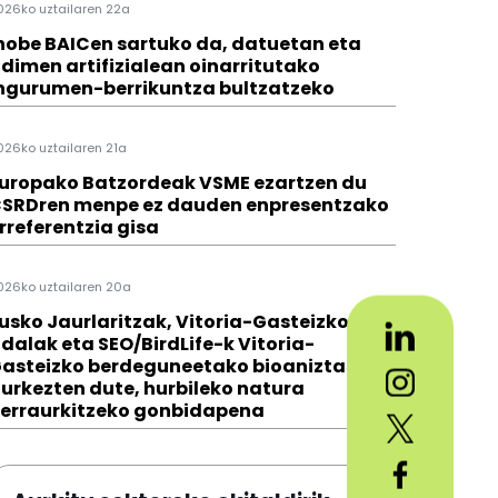
026ko uztailaren 22a
hobe BAICen sartuko da, datuetan eta
dimen artifizialean oinarritutako
ngurumen-berrikuntza bultzatzeko
026ko uztailaren 21a
uropako Batzordeak VSME ezartzen du
SRDren menpe ez dauden enpresentzako
rreferentzia gisa
026ko uztailaren 20a
usko Jaurlaritzak, Vitoria-Gasteizko
dalak eta SEO/BirdLife-k Vitoria-
asteizko berdeguneetako bioaniztasuna
urkezten dute, hurbileko natura
erraurkitzeko gonbidapena