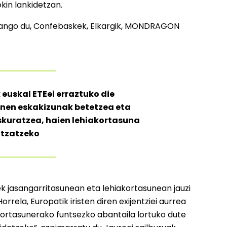
kin lankidetzan.
izango du, Confebaskek, Elkargik, MONDRAGON
uskal ETEei erraztuko die
nen eskakizunak betetzea eta
skuratzea, haien lehiakortasuna
ltzatzeko
k jasangarritasunean eta lehiakortasunean jauzi
rela, Europatik iristen diren exijentziei aurrea
iakortasunerako funtsezko abantaila lortuko dute