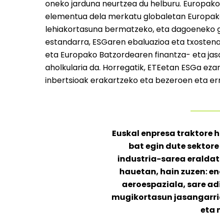
oneko jarduna neurtzea du helburu. Europak
elementua dela merkatu globaletan Europak
lehiakortasuna bermatzeko, eta dagoeneko
estandarra, ESGaren ebaluazioa eta txosten
eta Europako Batzordearen finantza- eta jas
aholkularia da. Horregatik, ETEetan ESGa ezar
inbertsioak erakartzeko eta bezeroen eta err
Euskal enpresa traktore 
bat egin dute sektore
industria-sarea eraldat
hauetan, hain zuzen: ene
aeroespaziala, sare ad
mugikortasun jasangarri
eta 