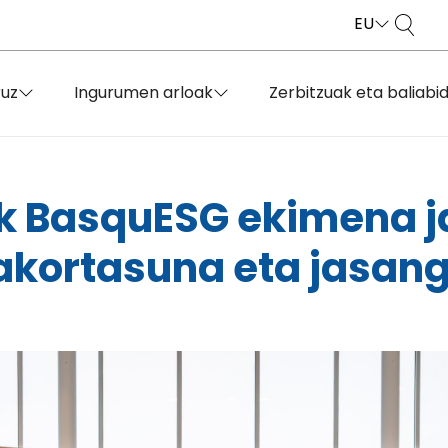
EU
ruz
Ingurumen arloak
Zerbitzuak eta baliabi
k BasquESG ekimena ja
iakortasuna eta jasan