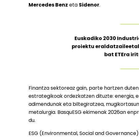
Mercedes Benz
eta
Sidenor
.
Euskadiko 2030 Industri
proiektu eraldatzaileeta
bat ETEra iri
Finantza sektoreaz gain, parte hartzen duten
estrategikoak ordezkatzen dituzte: energia, e
adimendunak eta biltegiratzea, mugikortasun
metalurgia. BasquESG ekimenak 2026an enpre
du.
ESG (Environmental, Social and Governance)