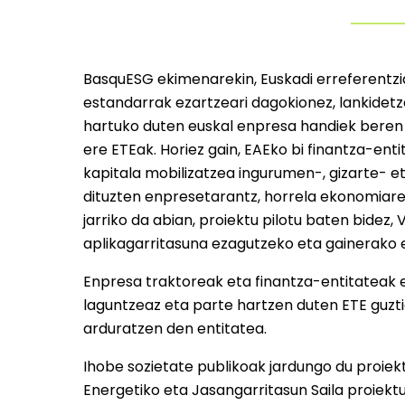
BasquESG ekimenarekin, Euskadi erreferentzi
estandarrak ezartzeari dagokionez, lankidetz
hartuko duten euskal enpresa handiek beren 
ere ETEak. Horiez gain, EAEko bi finantza-ent
kapitala mobilizatzea ingurumen-, gizarte- e
dituzten enpresetarantz, horrela ekonomiare
jarriko da abian, proiektu pilotu baten bide
aplikagarritasuna ezagutzeko eta gainerako 
Enpresa traktoreak eta finantza-entitateak e
laguntzeaz eta parte hartzen duten ETE guzt
arduratzen den entitatea.
Ihobe sozietate publikoak jardungo du proiektu
Energetiko eta Jasangarritasun Saila proiekt