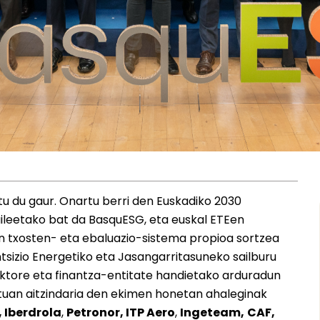
u du gaur. Onartu berri den Euskadiko 2030
aileetako bat da BasquESG, eta euskal ETEen
en txosten- eta ebaluazio-sistema propioa sortzea
antsizio Energetiko eta Jasangarritasuneko sailburu
aktore eta finantza-entitate handietako arduradun
atuan aitzindaria den ekimen honetan ahaleginak
 Iberdrola
,
Petronor, ITP Aero
,
Ingeteam,
CAF,