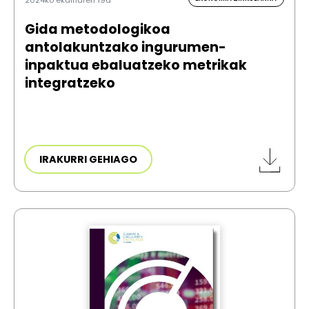
Gida metodologikoa
antolakuntzako ingurumen-
inpaktua ebaluatzeko metrikak
integratzeko
IRAKURRI GEHIAGO