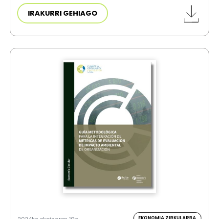
IRAKURRI GEHIAGO
EKONOMIA ZIRKULARRA
2024ko ekainaren 19a