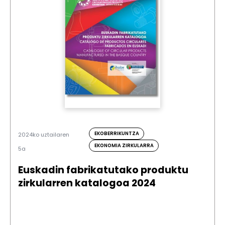
EKOBERRIKUNTZA
2024ko uztailaren
EKONOMIA ZIRKULARRA
5a
Euskadin fabrikatutako produktu
zirkularren katalogoa 2024