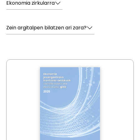
Ekonomia zirkularra
Zein argitalpen bilatzen ari zara?