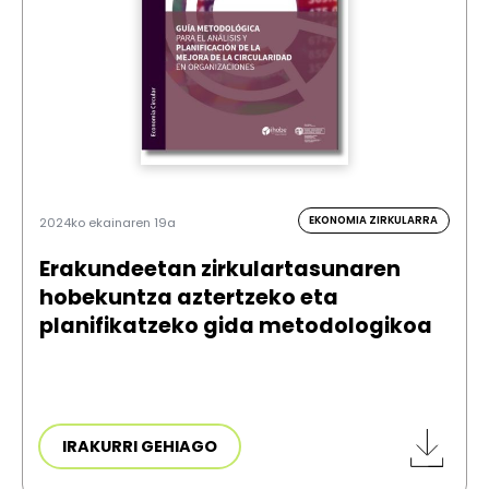
EKONOMIA ZIRKULARRA
2024ko ekainaren 19a
Erakundeetan zirkulartasunaren
hobekuntza aztertzeko eta
planifikatzeko gida metodologikoa
IRAKURRI GEHIAGO