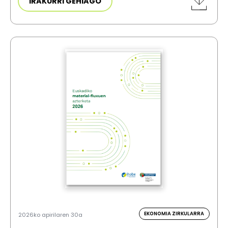
IRAKURRI GEHIAGO
EKONOMIA ZIRKULARRA
2026ko apirilaren 30a