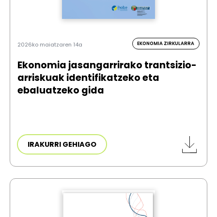
EKONOMIA ZIRKULARRA
2026ko maiatzaren 14a
Ekonomia jasangarrirako trantsizio-
arriskuak identifikatzeko eta
ebaluatzeko gida
IRAKURRI GEHIAGO