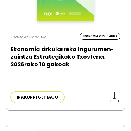
EKONOMIA ZIRKULARRA
2026ko apirilaren 16a
Ekonomia zirkularreko Ingurumen-
zaintza Estrategikoko Txostena.
2026rako 10 gakoak
IRAKURRI GEHIAGO