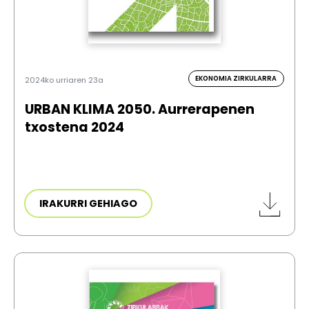
EKONOMIA ZIRKULARRA
2024ko urriaren 23a
URBAN KLIMA 2050. Aurrerapenen
txostena 2024
IRAKURRI GEHIAGO