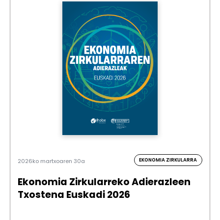
EKONOMIA ZIRKULARRA
2026ko martxoaren 30a
Ekonomia Zirkularreko Adierazleen
Txostena Euskadi 2026