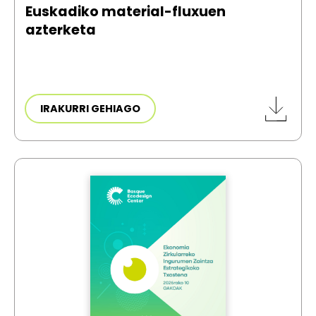
Euskadiko material-fluxuen
azterketa
IRAKURRI GEHIAGO