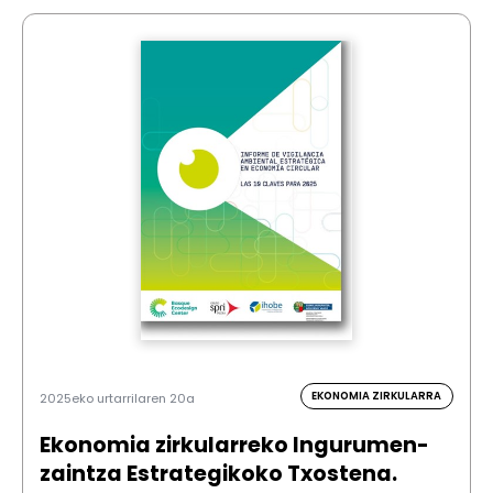
EKONOMIA ZIRKULARRA
2025eko urtarrilaren 20a
Ekonomia zirkularreko Ingurumen-
zaintza Estrategikoko Txostena.