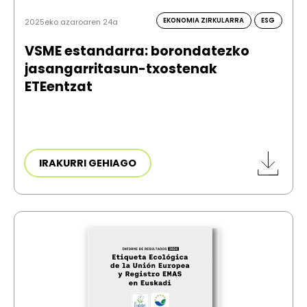
EKONOMIA ZIRKULARRA
ESG
2025eko azaroaren 24a
VSME estandarra: borondatezko
jasangarritasun-txostenak
ETEentzat
IRAKURRI GEHIAGO