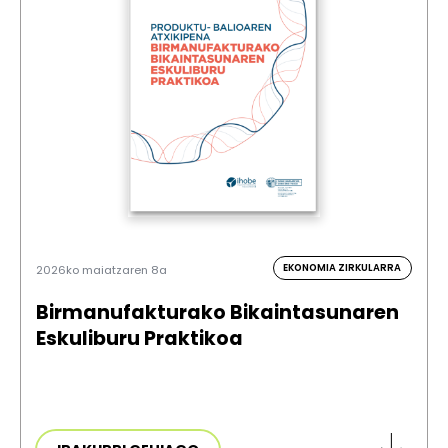
EKONOMIA ZIRKULARRA
2026ko maiatzaren 8a
Birmanufakturako Bikaintasunaren
Eskuliburu Praktikoa