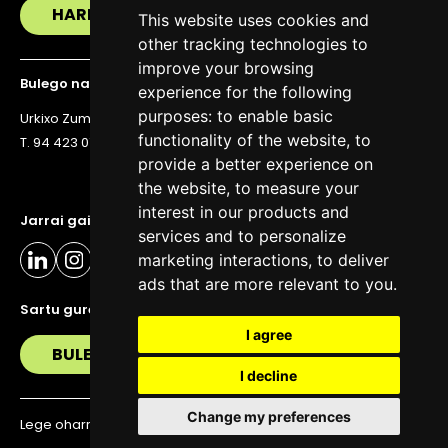
HARREMANETAN JARRI
This website uses cookies and
other tracking technologies to
improve your browsing
Bulego nagusia
experience for the following
purposes:
to enable basic
Urkixo Zumarkalea 36, 6. solairua, 48011 Bilbo
functionality of the website
,
to
T. 94 423 07 43
provide a better experience on
the website
,
to measure your
interest in our products and
Jarrai gaitzazu eguneratuta egoteko
services and to personalize
marketing interactions
,
to deliver
ads that are more relevant to you
.
Sartu gure buletinera
I agree
BULETIN
I decline
Change my preferences
Lege oharra
Pribatutasun politika