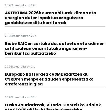
2026ko uztailaren 24a
ASTEKLIMA 2026k euren ohiturek kliman eta
energian duten inpaktua ezagutzera
gonbidatzen ditu herritarrak
2026ko uztailaren 22a
Ihobe BAICen sartuko da, datuetan eta adimen
artifizialean oinarritutako ingurumen-
berrikuntza bultzatzeko
2026ko uztailaren 21a
Europako Batzordeak VSME ezartzen du
CSRDren menpe ez dauden enpresentzako
erreferentzia gisa
2026ko uztailaren 20a
Eusko Jaurlaritzak, Vitoria-Gasteizko Udalak
eta SEO/BirdLife-k Vitoria-Gasteizko