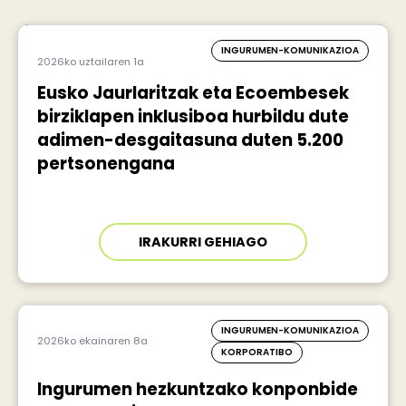
INGURUMEN-KOMUNIKAZIOA
2026ko uztailaren 1a
Eusko Jaurlaritzak eta Ecoembesek
birziklapen inklusiboa hurbildu dute
adimen-desgaitasuna duten 5.200
pertsonengana
IRAKURRI GEHIAGO
INGURUMEN-KOMUNIKAZIOA
2026ko ekainaren 8a
KORPORATIBO
Ingurumen hezkuntzako konponbide