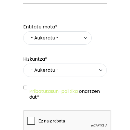
Entitate mota*
Hizkuntza*
Pribatutasun-politika
onartzen
dut*