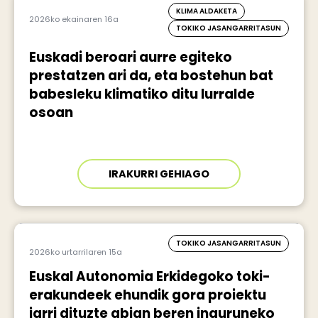
KLIMA ALDAKETA
2026ko ekainaren 16a
TOKIKO JASANGARRITASUN
Euskadi beroari aurre egiteko
prestatzen ari da, eta bostehun bat
babesleku klimatiko ditu lurralde
osoan
IRAKURRI GEHIAGO
TOKIKO JASANGARRITASUN
2026ko urtarrilaren 15a
Euskal Autonomia Erkidegoko toki-
erakundeek ehundik gora proiektu
jarri dituzte abian beren inguruneko