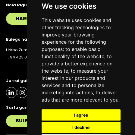
We use cookies
Nola lagundu zaitzakegu?
HARREMANETAN JARRI
This website uses cookies and
other tracking technologies to
improve your browsing
Bulego nagusia
experience for the following
purposes:
to enable basic
Urkixo Zumarkalea 36, 6. solairua, 48011 Bilbo
functionality of the website
,
to
T. 94 423 07 43
provide a better experience on
the website
,
to measure your
interest in our products and
Jarrai gaitzazu eguneratuta egoteko
services and to personalize
marketing interactions
,
to deliver
ads that are more relevant to you
.
Sartu gure buletinera
I agree
BULETIN
I decline