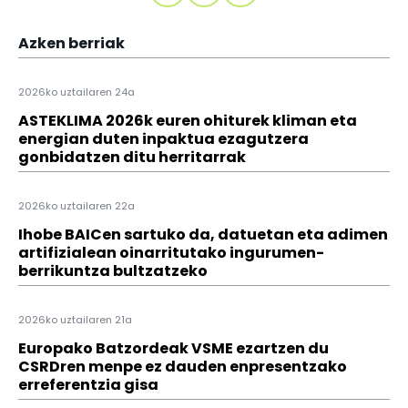
Azken berriak
2026ko uztailaren 24a
ASTEKLIMA 2026k euren ohiturek kliman eta
energian duten inpaktua ezagutzera
gonbidatzen ditu herritarrak
2026ko uztailaren 22a
Ihobe BAICen sartuko da, datuetan eta adimen
artifizialean oinarritutako ingurumen-
berrikuntza bultzatzeko
2026ko uztailaren 21a
Europako Batzordeak VSME ezartzen du
CSRDren menpe ez dauden enpresentzako
erreferentzia gisa