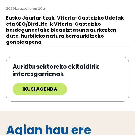
2026ko uztailaren 20a
Eusko Jaurlaritzak, Vitoria-Gasteizko Udalak
eta SEO/BirdLife-k Vitoria-Gasteizko
berdeguneetako bioaniztasuna aurkezten
dute, hurbileko natura berraurkitzeko
gonbidapena
Aurkitu sektoreko ekitaldirik
interesgarrienak
IKUSI AGENDA
Agian hau ere