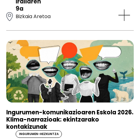
irailaren
9a
Bizkaia Aretoa
Ingurumen-komunikazioaren Eskola 2026.
Klima-narrazioak: ekintzarako
kontakizunak
INGURUMEN-HEZKUNTZA