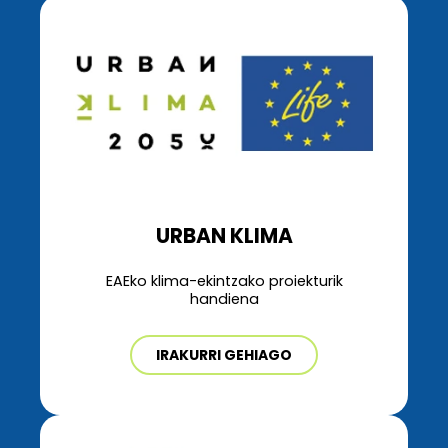
URBAN KLIMA
EAEko klima-ekintzako proiekturik
handiena
IRAKURRI GEHIAGO