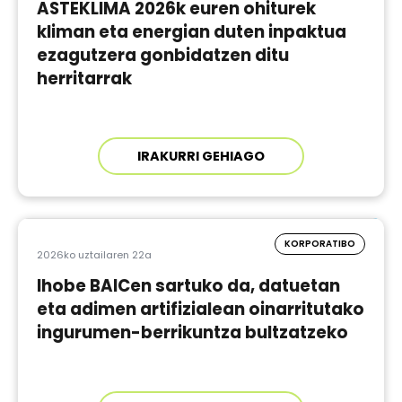
ASTEKLIMA 2026k euren ohiturek
kliman eta energian duten inpaktua
ezagutzera gonbidatzen ditu
herritarrak
IRAKURRI GEHIAGO
KORPORATIBO
2026ko uztailaren 22a
Ihobe BAICen sartuko da, datuetan
eta adimen artifizialean oinarritutako
ingurumen-berrikuntza bultzatzeko