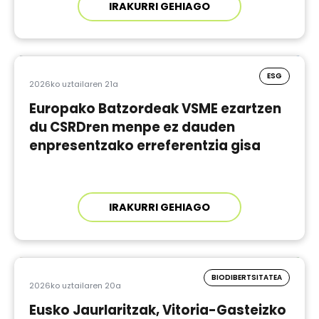
IRAKURRI GEHIAGO
ESG
2026ko uztailaren 21a
Europako Batzordeak VSME ezartzen
du CSRDren menpe ez dauden
enpresentzako erreferentzia gisa
IRAKURRI GEHIAGO
BIODIBERTSITATEA
2026ko uztailaren 20a
Eusko Jaurlaritzak, Vitoria-Gasteizko