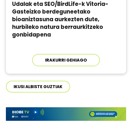
Udalak eta SEO/BirdLife-k Vitoria-
Gasteizko berdeguneetako
bioaniztasuna aurkezten dute,
hurbileko natura berraurkitzeko
gonbidapena
IRAKURRI GEHIAGO
IKUSI ALBISTE GUZTIAK