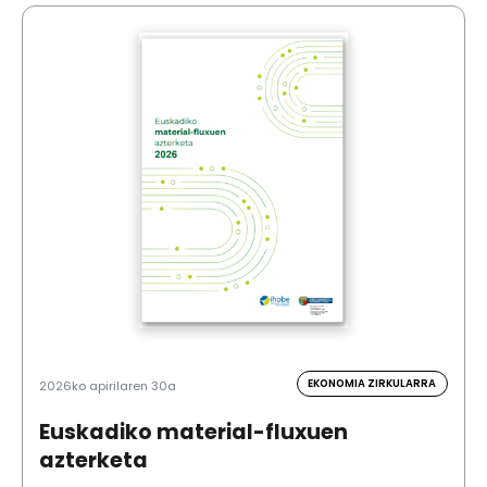
EKONOMIA ZIRKULARRA
2026ko apirilaren 30a
Euskadiko material-fluxuen
azterketa