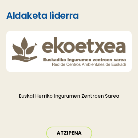
Aldaketa liderra
Euskal Herriko Ingurumen Zentroen Sarea
ATZIPENA