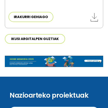
IRAKURRI GEHIAGO
IKUSI ARGITALPEN GUZTIAK
Nazioarteko proiektuak