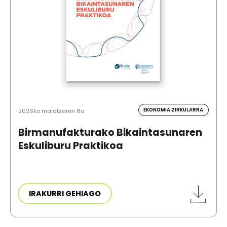
EKONOMIA ZIRKULARRA
2026ko maiatzaren 8a
Birmanufakturako Bikaintasunaren
Eskuliburu Praktikoa
IRAKURRI GEHIAGO