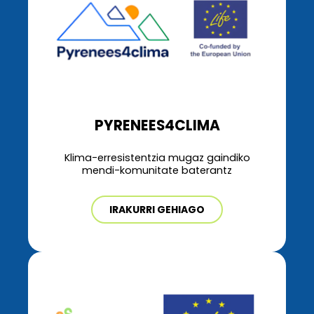
PYRENEES4CLIMA
Klima-erresistentzia mugaz gaindiko
mendi-komunitate baterantz
IRAKURRI GEHIAGO