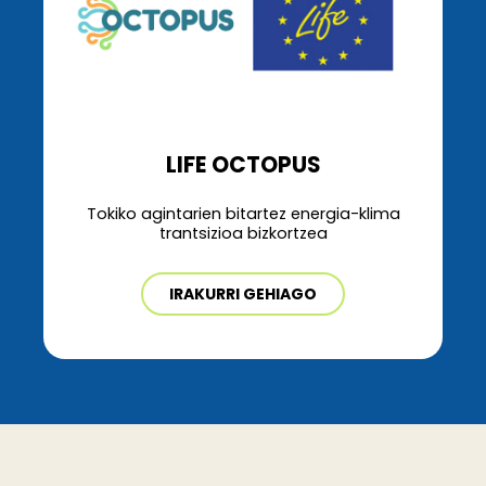
LIFE OCTOPUS
Tokiko agintarien bitartez energia-klima
trantsizioa bizkortzea
IRAKURRI GEHIAGO