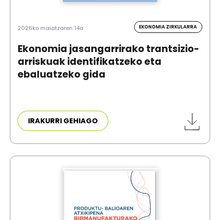
EKONOMIA ZIRKULARRA
2026ko maiatzaren 14a
Ekonomia jasangarrirako trantsizio-
arriskuak identifikatzeko eta
ebaluatzeko gida
IRAKURRI GEHIAGO