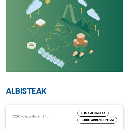
ALBISTEAK
KLIMA ALDAKETA
2026ko uztailaren 24a
HERRITARREN EKINTZA