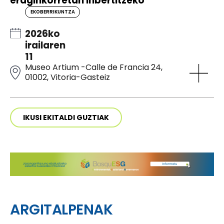
eraginkorretan inbertitzeko
EKOBERRIKUNTZA
2026ko
irailaren
11
Museo Artium -Calle de Francia 24,
01002, Vitoria-Gasteiz
IKUSI EKITALDI GUZTIAK
ARGITALPENAK