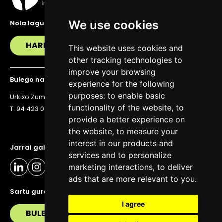
We use cookies
Nola lagundu zaitzakegu?
HARREMANETAN JARRI
This website uses cookies and
other tracking technologies to
improve your browsing
Bulego nagusia
experience for the following
purposes:
to enable basic
Urkixo Zumarkalea 36, 6. solairua, 48011 Bilbo
functionality of the website
,
to
T. 94 423 07 43
provide a better experience on
the website
,
to measure your
interest in our products and
Jarrai gaitzazu eguneratuta egoteko
services and to personalize
marketing interactions
,
to deliver
ads that are more relevant to you
.
Sartu gure buletinera
I agree
BULETIN