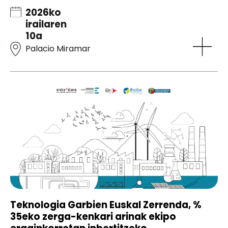
2026ko
irailaren
10a
Palacio Miramar
Teknologia Garbien Euskal Zerrenda, %
35eko zerga-kenkari arinak ekipo