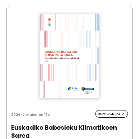
KLIMA ALDAKETA
2026ko ekainaren 18a
Euskadiko Babesleku Klimatikoen
Sarea