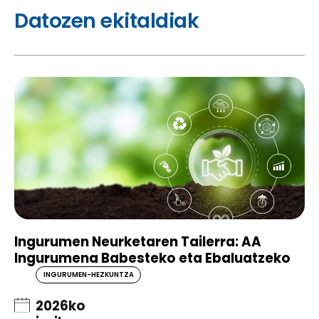
Datozen ekitaldiak
Ingurumen Neurketaren Tailerra: AA
Ingurumena Babesteko eta Ebaluatzeko
INGURUMEN-HEZKUNTZA
2026ko