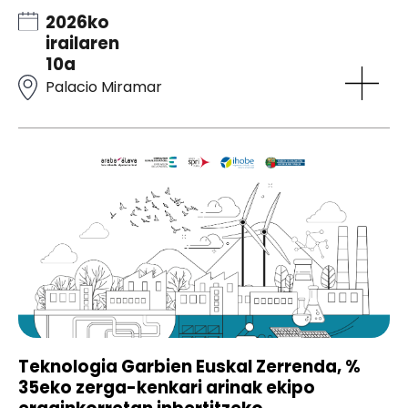
2026ko
irailaren
10a
Palacio Miramar
Teknologia Garbien Euskal Zerrenda, %
35eko zerga-kenkari arinak ekipo