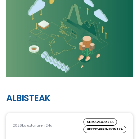
ALBISTEAK
KLIMA ALDAKETA
2026ko uztailaren 24a
HERRITARREN EKINTZA