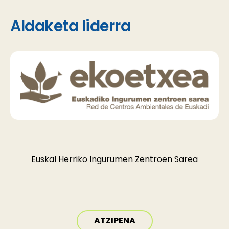
Aldaketa liderra
Euskal Herriko Ingurumen Zentroen Sarea
ATZIPENA