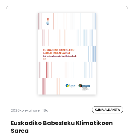
KLIMA ALDAKETA
2026ko ekainaren 18a
Euskadiko Babesleku Klimatikoen
Sarea