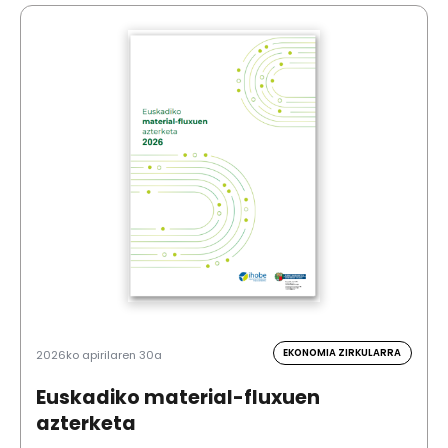
EKONOMIA ZIRKULARRA
2026ko apirilaren 30a
Euskadiko material-fluxuen
azterketa