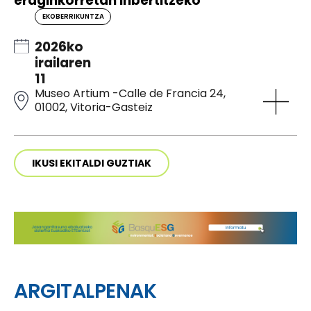
eraginkorretan inbertitzeko
EKOBERRIKUNTZA
2026ko
irailaren
11
Museo Artium -Calle de Francia 24,
01002, Vitoria-Gasteiz
IKUSI EKITALDI GUZTIAK
ARGITALPENAK