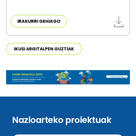
IRAKURRI GEHIAGO
IKUSI ARGITALPEN GUZTIAK
Nazioarteko proiektuak