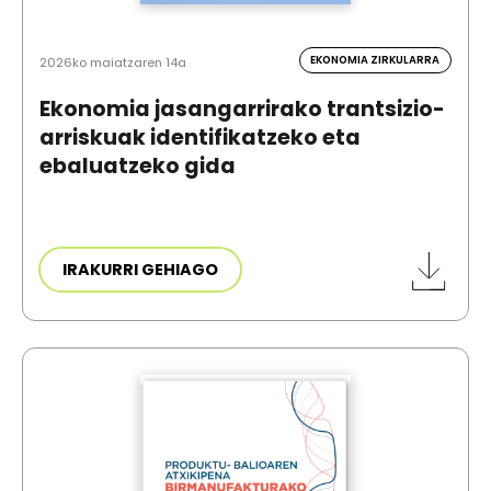
EKONOMIA ZIRKULARRA
2026ko maiatzaren 14a
Ekonomia jasangarrirako trantsizio-
arriskuak identifikatzeko eta
ebaluatzeko gida
IRAKURRI GEHIAGO