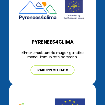
PYRENEES4CLIMA
Klima-erresistentzia mugaz gaindiko
mendi-komunitate baterantz
IRAKURRI GEHIAGO