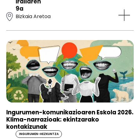
irailaren
9a
Bizkaia Aretoa
Ingurumen-komunikazioaren Eskola 2026.
Klima-narrazioak: ekintzarako
kontakizunak
INGURUMEN-HEZKUNTZA