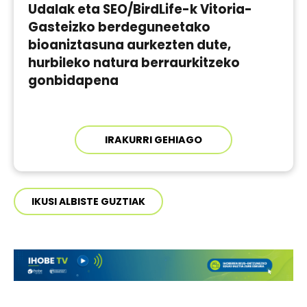
Udalak eta SEO/BirdLife-k Vitoria-
Gasteizko berdeguneetako
bioaniztasuna aurkezten dute,
hurbileko natura berraurkitzeko
gonbidapena
IRAKURRI GEHIAGO
IKUSI ALBISTE GUZTIAK