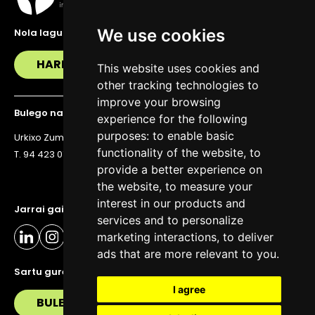
We use cookies
Nola lagundu zaitzakegu?
HARREMANETAN JARRI
This website uses cookies and
other tracking technologies to
improve your browsing
Bulego nagusia
experience for the following
purposes:
to enable basic
Urkixo Zumarkalea 36, 6. solairua, 48011 Bilbo
functionality of the website
,
to
T. 94 423 07 43
provide a better experience on
the website
,
to measure your
interest in our products and
Jarrai gaitzazu eguneratuta egoteko
services and to personalize
marketing interactions
,
to deliver
ads that are more relevant to you
.
Sartu gure buletinera
I agree
BULETIN