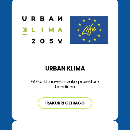
URBAN KLIMA
EAEko klima-ekintzako proiekturik
handiena
IRAKURRI GEHIAGO