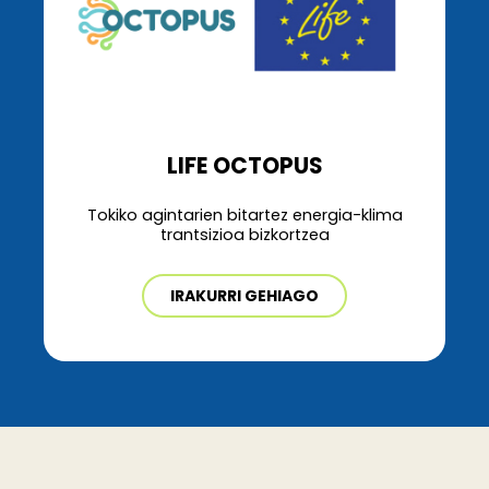
LIFE OCTOPUS
Tokiko agintarien bitartez energia-klima
trantsizioa bizkortzea
IRAKURRI GEHIAGO