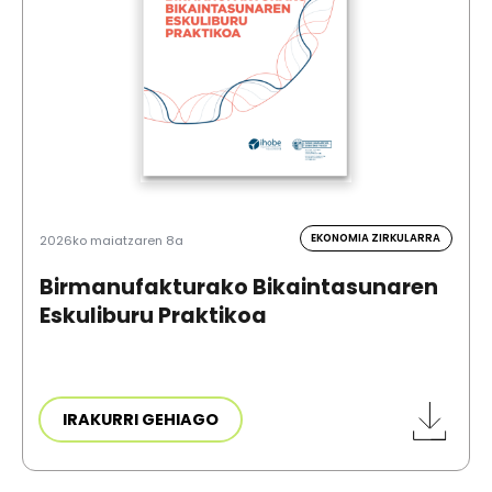
EKONOMIA ZIRKULARRA
2026ko maiatzaren 8a
Birmanufakturako Bikaintasunaren
Eskuliburu Praktikoa
IRAKURRI GEHIAGO