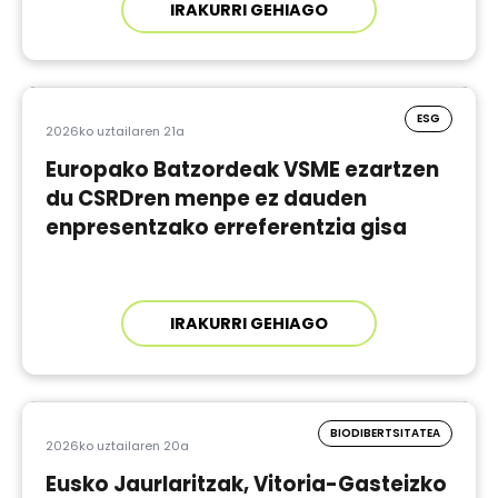
IRAKURRI GEHIAGO
ESG
2026ko uztailaren 21a
Europako Batzordeak VSME ezartzen
du CSRDren menpe ez dauden
enpresentzako erreferentzia gisa
IRAKURRI GEHIAGO
BIODIBERTSITATEA
2026ko uztailaren 20a
Eusko Jaurlaritzak, Vitoria-Gasteizko