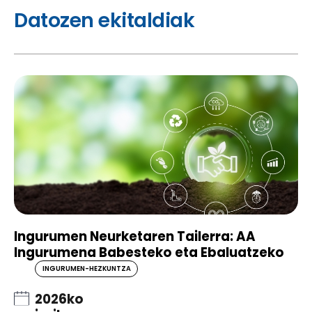
Datozen ekitaldiak
Ingurumen Neurketaren Tailerra: AA
Ingurumena Babesteko eta Ebaluatzeko
INGURUMEN-HEZKUNTZA
2026ko