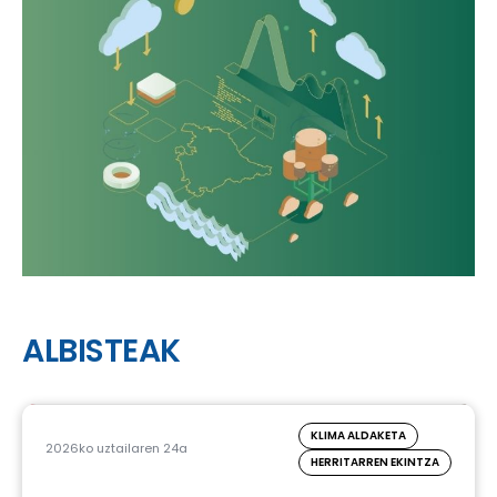
ALBISTEAK
KLIMA ALDAKETA
2026ko uztailaren 24a
HERRITARREN EKINTZA