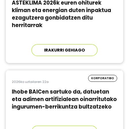
ASTEKLIMA 2026k euren ohiturek
kliman eta energian duten inpaktua
ezagutzera gonbidatzen ditu
herritarrak
IRAKURRI GEHIAGO
KORPORATIBO
2026ko uztailaren 22a
Ihobe BAICen sartuko da, datuetan
eta adimen artifizialean oinarritutako
ingurumen-berrikuntza bultzatzeko