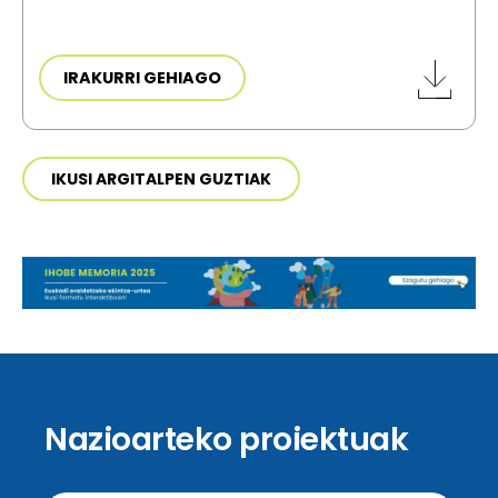
IRAKURRI GEHIAGO
IKUSI ARGITALPEN GUZTIAK
Nazioarteko proiektuak