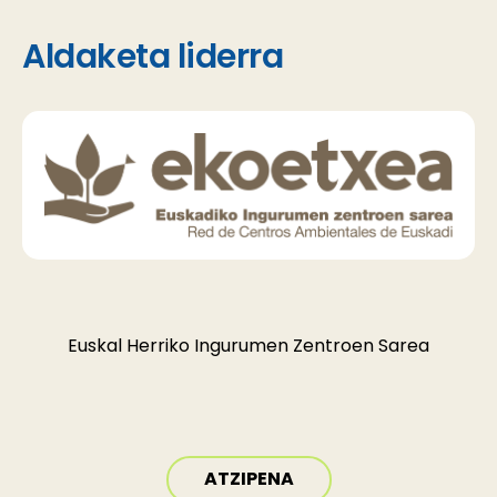
Aldaketa liderra
Euskal Herriko Ingurumen Zentroen Sarea
ATZIPENA