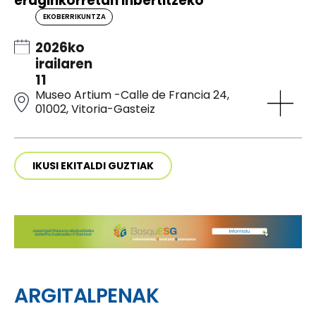
eraginkorretan inbertitzeko
EKOBERRIKUNTZA
2026ko
irailaren
11
Museo Artium -Calle de Francia 24,
01002, Vitoria-Gasteiz
IKUSI EKITALDI GUZTIAK
ARGITALPENAK