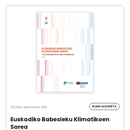
KLIMA ALDAKETA
2026ko ekainaren 18a
Euskadiko Babesleku Klimatikoen
Sarea