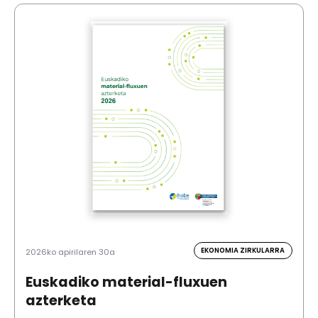
EKONOMIA ZIRKULARRA
2026ko apirilaren 30a
Euskadiko material-fluxuen
azterketa