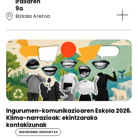
irailaren
9a
Bizkaia Aretoa
Ingurumen-komunikazioaren Eskola 2026.
Klima-narrazioak: ekintzarako
kontakizunak
INGURUMEN-HEZKUNTZA