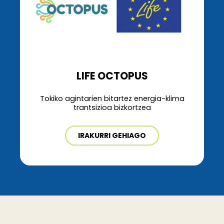
LIFE OCTOPUS
Tokiko agintarien bitartez energia-klima
trantsizioa bizkortzea
IRAKURRI GEHIAGO