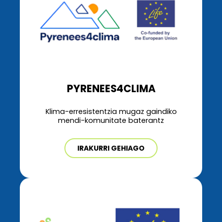
PYRENEES4CLIMA
Klima-erresistentzia mugaz gaindiko
mendi-komunitate baterantz
IRAKURRI GEHIAGO