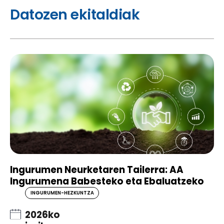
Datozen ekitaldiak
Ingurumen Neurketaren Tailerra: AA
Ingurumena Babesteko eta Ebaluatzeko
INGURUMEN-HEZKUNTZA
2026ko