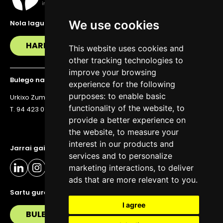
We use cookies
Nola lagundu zaitzakegu?
HARREMANETAN JARRI
This website uses cookies and
other tracking technologies to
improve your browsing
Bulego nagusia
experience for the following
purposes:
to enable basic
Urkixo Zumarkalea 36, 6. solairua, 48011 Bilbo
functionality of the website
,
to
T. 94 423 07 43
provide a better experience on
the website
,
to measure your
interest in our products and
Jarrai gaitzazu eguneratuta egoteko
services and to personalize
marketing interactions
,
to deliver
ads that are more relevant to you
.
Sartu gure buletinera
I agree
BULETIN