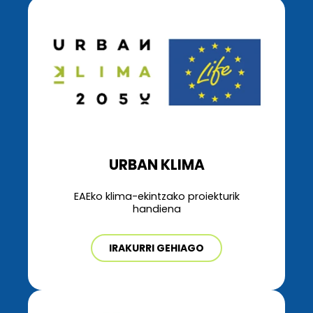
URBAN KLIMA
EAEko klima-ekintzako proiekturik
handiena
IRAKURRI GEHIAGO