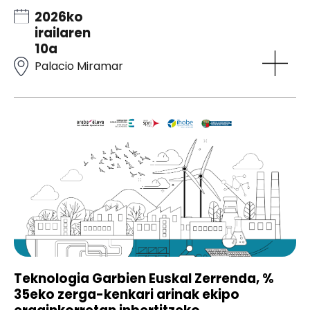
2026ko
irailaren
10a
Palacio Miramar
Teknologia Garbien Euskal Zerrenda, %
35eko zerga-kenkari arinak ekipo