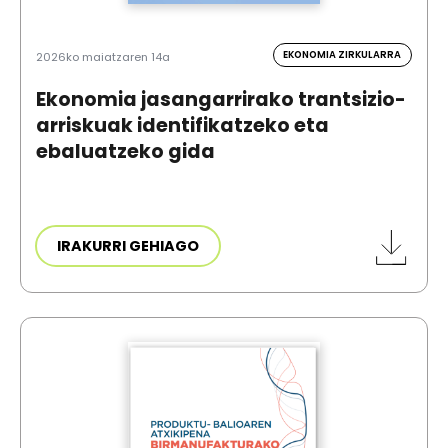
EKONOMIA ZIRKULARRA
2026ko maiatzaren 14a
Ekonomia jasangarrirako trantsizio-
arriskuak identifikatzeko eta
ebaluatzeko gida
IRAKURRI GEHIAGO