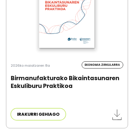
EKONOMIA ZIRKULARRA
2026ko maiatzaren 8a
Birmanufakturako Bikaintasunaren
Eskuliburu Praktikoa
IRAKURRI GEHIAGO