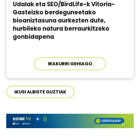
Udalak eta SEO/BirdLife-k Vitoria-
Gasteizko berdeguneetako
bioaniztasuna aurkezten dute,
hurbileko natura berraurkitzeko
gonbidapena
IRAKURRI GEHIAGO
IKUSI ALBISTE GUZTIAK