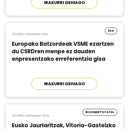
IRAKURRI GEHIAGO
ESG
2026ko uztailaren 21a
Europako Batzordeak VSME ezartzen
du CSRDren menpe ez dauden
enpresentzako erreferentzia gisa
IRAKURRI GEHIAGO
BIODIBERTSITATEA
2026ko uztailaren 20a
Eusko Jaurlaritzak, Vitoria-Gasteizko