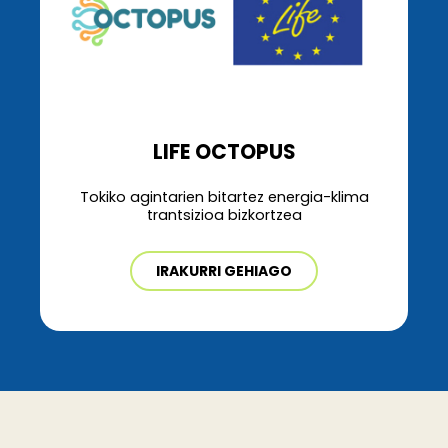
LIFE OCTOPUS
Tokiko agintarien bitartez energia-klima
trantsizioa bizkortzea
IRAKURRI GEHIAGO