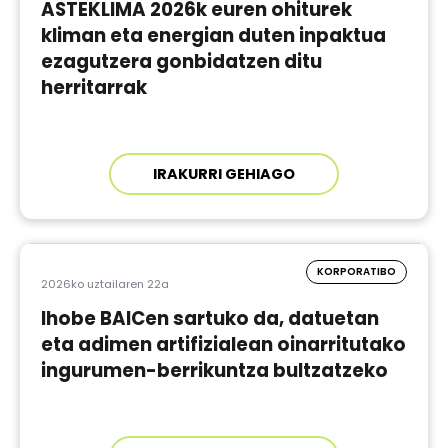
ASTEKLIMA 2026k euren ohiturek
kliman eta energian duten inpaktua
ezagutzera gonbidatzen ditu
herritarrak
IRAKURRI GEHIAGO
KORPORATIBO
2026ko uztailaren 22a
Ihobe BAICen sartuko da, datuetan
eta adimen artifizialean oinarritutako
ingurumen-berrikuntza bultzatzeko