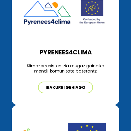
PYRENEES4CLIMA
Klima-erresistentzia mugaz gaindiko
mendi-komunitate baterantz
IRAKURRI GEHIAGO