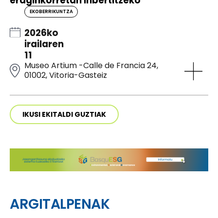
eraginkorretan inbertitzeko
EKOBERRIKUNTZA
2026ko
irailaren
11
Museo Artium -Calle de Francia 24,
01002, Vitoria-Gasteiz
IKUSI EKITALDI GUZTIAK
ARGITALPENAK