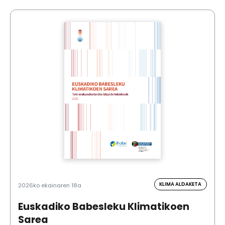
KLIMA ALDAKETA
2026ko ekainaren 18a
Euskadiko Babesleku Klimatikoen
Sarea