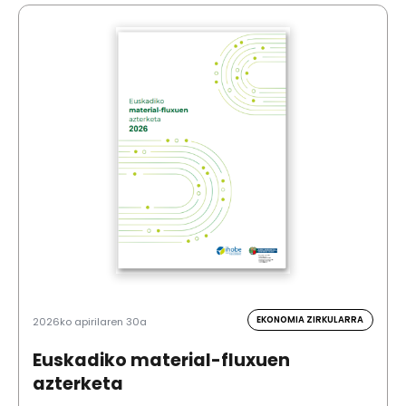
EKONOMIA ZIRKULARRA
2026ko apirilaren 30a
Euskadiko material-fluxuen
azterketa