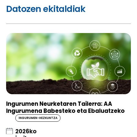
Datozen ekitaldiak
Ingurumen Neurketaren Tailerra: AA
Ingurumena Babesteko eta Ebaluatzeko
INGURUMEN-HEZKUNTZA
2026ko