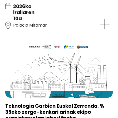
2026ko
irailaren
10a
Palacio Miramar
Teknologia Garbien Euskal Zerrenda, %
35eko zerga-kenkari arinak ekipo