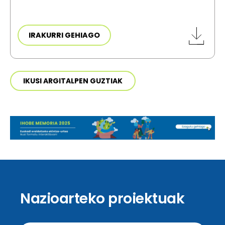
IRAKURRI GEHIAGO
IKUSI ARGITALPEN GUZTIAK
Nazioarteko proiektuak