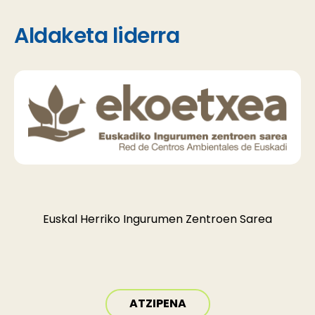
Aldaketa liderra
Euskal Herriko Ingurumen Zentroen Sarea
ATZIPENA