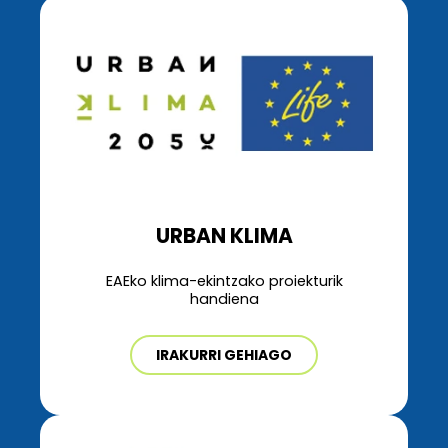
URBAN KLIMA
EAEko klima-ekintzako proiekturik
handiena
IRAKURRI GEHIAGO