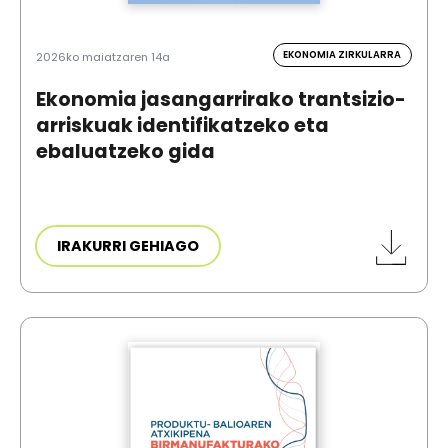
EKONOMIA ZIRKULARRA
2026ko maiatzaren 14a
Ekonomia jasangarrirako trantsizio-
arriskuak identifikatzeko eta
ebaluatzeko gida
IRAKURRI GEHIAGO