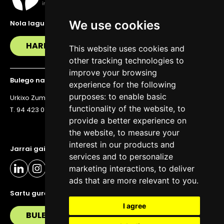
We use cookies
Nola lagundu zaitzakegu?
HARREMANETAN JARRI
This website uses cookies and
other tracking technologies to
improve your browsing
Bulego nagusia
experience for the following
purposes:
to enable basic
Urkixo Zumarkalea 36, 6. solairua, 48011 Bilbo
functionality of the website
,
to
T. 94 423 07 43
provide a better experience on
the website
,
to measure your
interest in our products and
Jarrai gaitzazu eguneratuta egoteko
services and to personalize
marketing interactions
,
to deliver
ads that are more relevant to you
.
Sartu gure buletinera
I agree
BULETIN