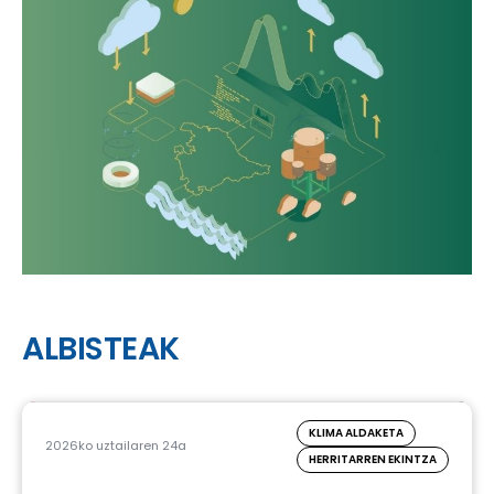
ALBISTEAK
KLIMA ALDAKETA
2026ko uztailaren 24a
HERRITARREN EKINTZA