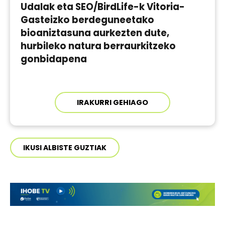
Udalak eta SEO/BirdLife-k Vitoria-
Gasteizko berdeguneetako
bioaniztasuna aurkezten dute,
hurbileko natura berraurkitzeko
gonbidapena
IRAKURRI GEHIAGO
IKUSI ALBISTE GUZTIAK