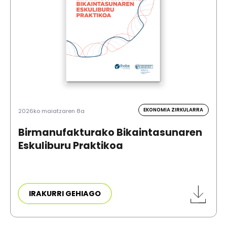
EKONOMIA ZIRKULARRA
2026ko maiatzaren 8a
Birmanufakturako Bikaintasunaren
Eskuliburu Praktikoa
IRAKURRI GEHIAGO