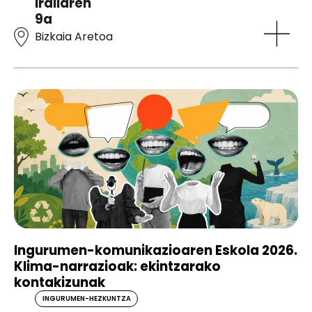
irailaren
9a
Bizkaia Aretoa
Ingurumen-komunikazioaren Eskola 2026.
Klima-narrazioak: ekintzarako
kontakizunak
INGURUMEN-HEZKUNTZA