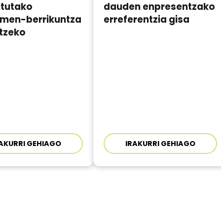
itutako
dauden enpresentzako
umen-berrikuntza
erreferentzia gisa
atzeko
AKURRI GEHIAGO
IRAKURRI GEHIAGO