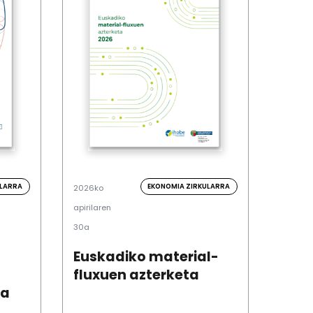
ULARRA
EKONOMIA ZIRKULARRA
2026ko
apirilaren
30a
Euskadiko material-
fluxuen azterketa
oa