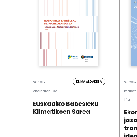
KLIMA ALDAKETA
2026ko
2026k
ekainaren 18a
maiatz
14a
Euskadiko Babesleku
Klimatikoen Sarea
Eko
jas
tran
iden