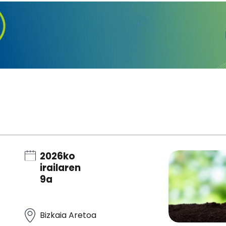
2026ko
irailaren
9a
Bizkaia Aretoa