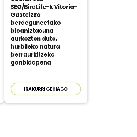
SEO/BirdLife-k Vitoria-
Gasteizko
berdeguneetako
bioaniztasuna
aurkezten dute,
hurbileko natura
berraurkitzeko
gonbidapena
IRAKURRI GEHIAGO