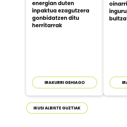
energian duten
oinarr
inpaktua ezagutzera
ingur
gonbidatzen ditu
bultz
herritarrak
IRAKURRI GEHIAGO
IR
IKUSI ALBISTE GUZTIAK