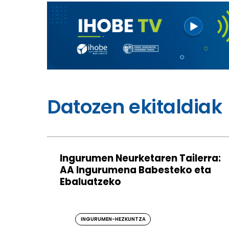
Datozen ekitaldiak
Ingurumen Neurketaren Tailerra:
AA Ingurumena Babesteko eta
Ebaluatzeko
INGURUMEN-HEZKUNTZA