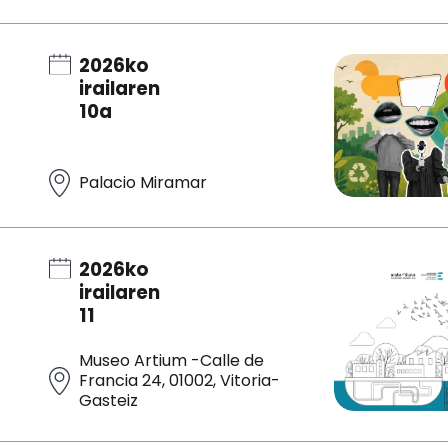
2026ko
irailaren
10a
Palacio Miramar
2026ko
irailaren
11
Museo Artium -Calle de
Francia 24, 01002, Vitoria-
Gasteiz