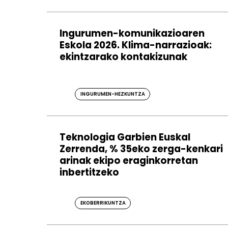
Ingurumen-komunikazioaren
Eskola 2026. Klima-narrazioak:
ekintzarako kontakizunak
INGURUMEN-HEZKUNTZA
Teknologia Garbien Euskal
Zerrenda, % 35eko zerga-kenkari
arinak ekipo eraginkorretan
inbertitzeko
EKOBERRIKUNTZA