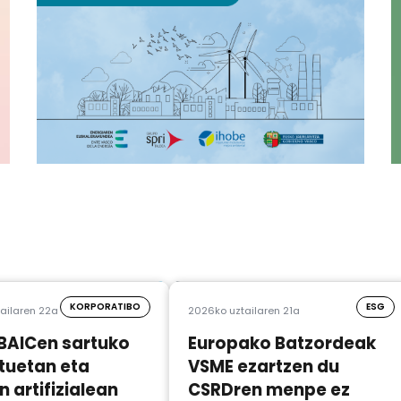
KORPORATIBO
ESG
ailaren 22a
2026ko uztailaren 21a
BAICen sartuko
Europako Batzordeak
tuetan eta
VSME ezartzen du
 artifizialean
CSRDren menpe ez