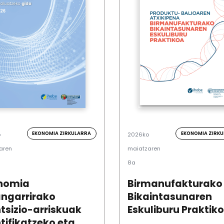
EKONOMIA ZIRKULARRA
EKONOMIA ZIRK
o
2026ko
aren
maiatzaren
8a
nomia
Birmanufakturako
angarrirako
Bikaintasunaren
tsizio-arriskuak
Eskuliburu Praktik
tifikatzeko eta