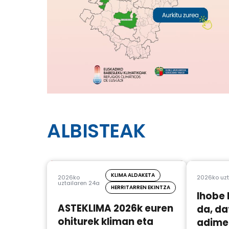
ALBISTEAK
KLIMA ALDAKETA
2026ko
2026ko uzt
uztailaren 24a
HERRITARREN EKINTZA
Ihobe 
ASTEKLIMA 2026k euren
da, da
ohiturek kliman eta
adimen