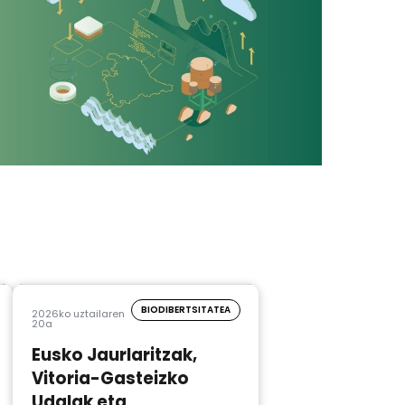
BIODIBERTSITATEA
2026ko uztailaren
20a
Eusko Jaurlaritzak,
Vitoria-Gasteizko
Udalak eta