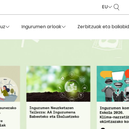
EU
ruz
Ingurumen arloak
Zerbitzuak eta baliabi