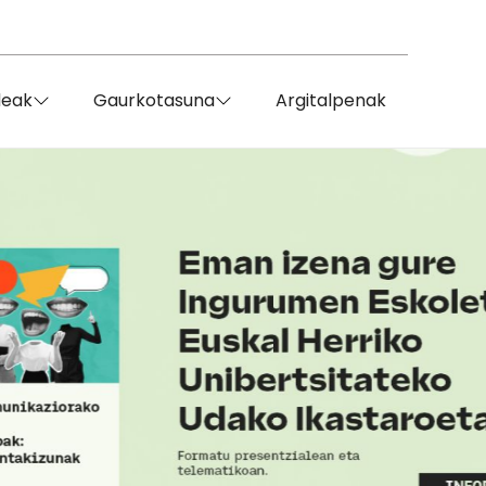
deak
Gaurkotasuna
Argitalpenak