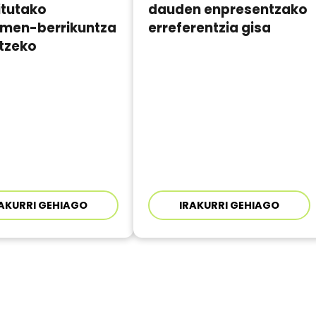
itutako
dauden enpresentzako
umen-berrikuntza
erreferentzia gisa
atzeko
AKURRI GEHIAGO
IRAKURRI GEHIAGO