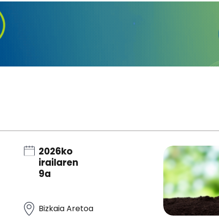
2026ko
irailaren
9a
Bizkaia Aretoa