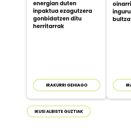
energian duten
oinarr
inpaktua ezagutzera
ingur
gonbidatzen ditu
bultz
herritarrak
IRAKURRI GEHIAGO
IR
IKUSI ALBISTE GUZTIAK