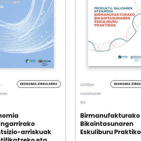
EKONOMIA ZIRKULARRA
EKONOMIA ZIRK
o
2026ko
aren
maiatzaren
8a
nomia
Birmanufakturako
angarrirako
Bikaintasunaren
tsizio-arriskuak
Eskuliburu Praktik
tifikatzeko eta