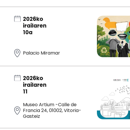
2026ko
irailaren
10a
Palacio Miramar
2026ko
irailaren
11
Museo Artium -Calle de
Francia 24, 01002, Vitoria-
Gasteiz