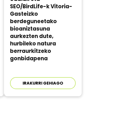
SEO/BirdLife-k Vitoria-
Gasteizko
berdeguneetako
bioaniztasuna
aurkezten dute,
hurbileko natura
berraurkitzeko
gonbidapena
IRAKURRI GEHIAGO