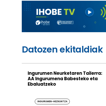
Datozen ekitaldiak
Ingurumen Neurketaren Tailerra:
AA Ingurumena Babesteko eta
Ebaluatzeko
INGURUMEN-HEZKUNTZA