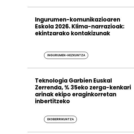
Ingurumen-komunikazioaren
Eskola 2026. Klima-narrazioak:
ekintzarako kontakizunak
INGURUMEN-HEZKUNTZA
Teknologia Garbien Euskal
Zerrenda, % 35eko zerga-kenkari
arinak ekipo eraginkorretan
inbertitzeko
EKOBERRIKUNTZA