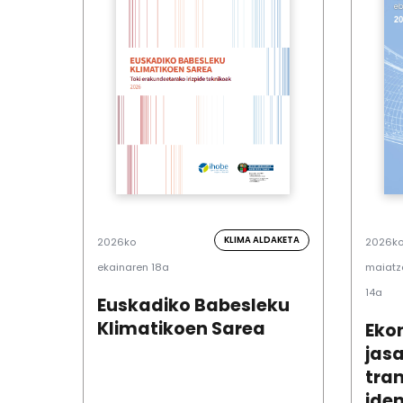
KLIMA ALDAKETA
2026ko
2026k
ekainaren 18a
maiatz
14a
Euskadiko Babesleku
Klimatikoen Sarea
Eko
jas
tran
iden