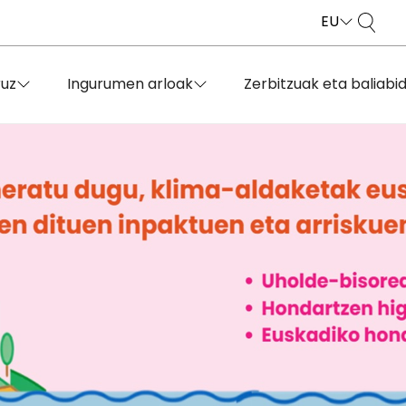
EU
ruz
Ingurumen arloak
Zerbitzuak eta baliabi