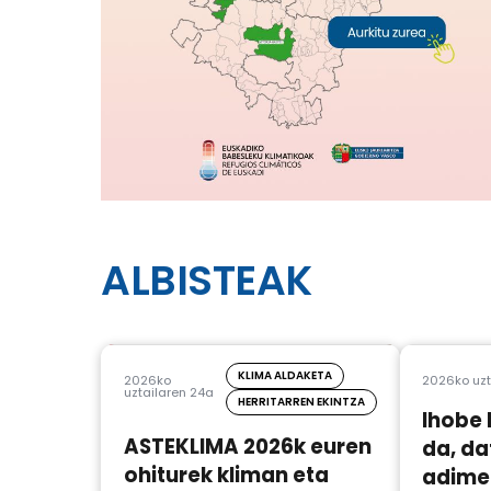
ALBISTEAK
KLIMA ALDAKETA
2026ko
2026ko uzt
uztailaren 24a
HERRITARREN EKINTZA
Ihobe 
ASTEKLIMA 2026k euren
da, da
ohiturek kliman eta
adimen