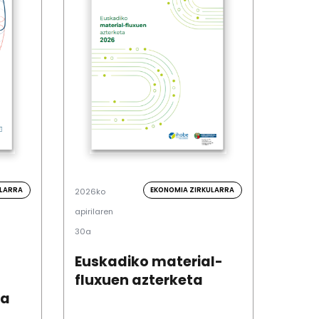
ULARRA
EKONOMIA ZIRKULARRA
2026ko
apirilaren
30a
Euskadiko material-
fluxuen azterketa
oa