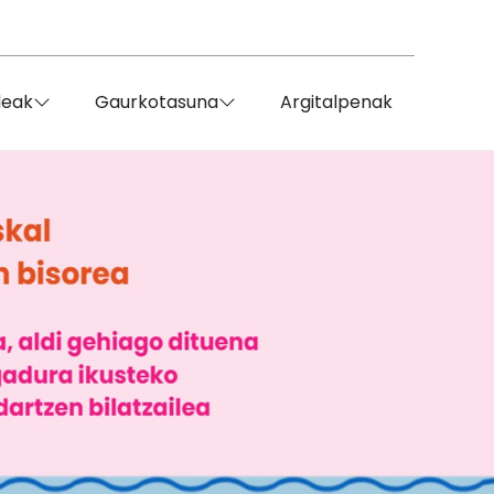
deak
Gaurkotasuna
Argitalpenak