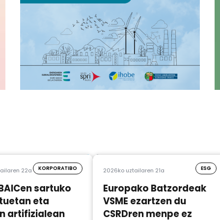
KORPORATIBO
ESG
ailaren 22a
2026ko uztailaren 21a
BAICen sartuko
Europako Batzordeak
tuetan eta
VSME ezartzen du
 artifizialean
CSRDren menpe ez