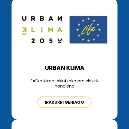
URBAN KLIMA
EAEko klima-ekintzako proiekturik
handiena
IRAKURRI GEHIAGO