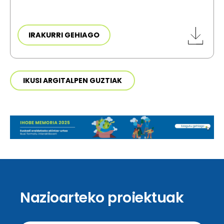
IRAKURRI GEHIAGO
IKUSI ARGITALPEN GUZTIAK
Nazioarteko proiektuak