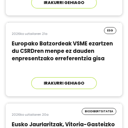
IRAKURRI GEHIAGO
ESG
2026ko uztailaren 21a
Europako Batzordeak VSME ezartzen
du CSRDren menpe ez dauden
enpresentzako erreferentzia gisa
IRAKURRI GEHIAGO
BIODIBERTSITATEA
2026ko uztailaren 20a
Eusko Jaurlaritzak, Vitoria-Gasteizko