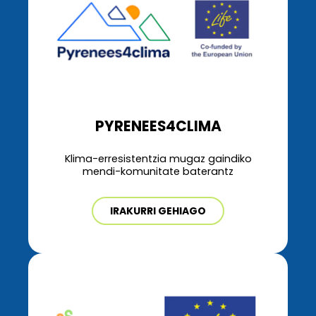
PYRENEES4CLIMA
Klima-erresistentzia mugaz gaindiko
mendi-komunitate baterantz
IRAKURRI GEHIAGO