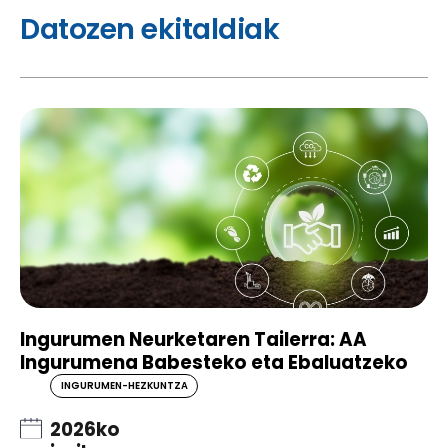
Datozen ekitaldiak
Ingurumen Neurketaren Tailerra: AA
Ingurumena Babesteko eta Ebaluatzeko
INGURUMEN-HEZKUNTZA
2026ko