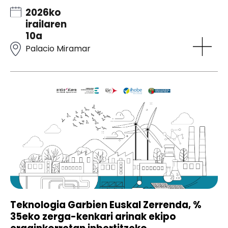
2026ko
irailaren
10a
Palacio Miramar
Teknologia Garbien Euskal Zerrenda, %
35eko zerga-kenkari arinak ekipo