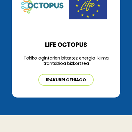
LIFE OCTOPUS
Tokiko agintarien bitartez energia-klima
trantsizioa bizkortzea
IRAKURRI GEHIAGO