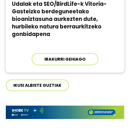
Udalak eta SEO/BirdLife-k Vitoria-
Gasteizko berdeguneetako
bioaniztasuna aurkezten dute,
hurbileko natura berraurkitzeko
gonbidapena
IRAKURRI GEHIAGO
IKUSI ALBISTE GUZTIAK