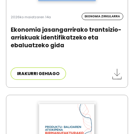
EKONOMIA ZIRKULARRA
2026ko maiatzaren 14a
Ekonomia jasangarrirako trantsizio-
arriskuak identifikatzeko eta
ebaluatzeko gida
IRAKURRI GEHIAGO