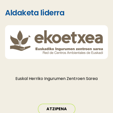
Aldaketa liderra
Euskal Herriko Ingurumen Zentroen Sarea
ATZIPENA