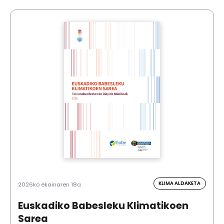
KLIMA ALDAKETA
2026ko ekainaren 18a
Euskadiko Babesleku Klimatikoen
Sarea