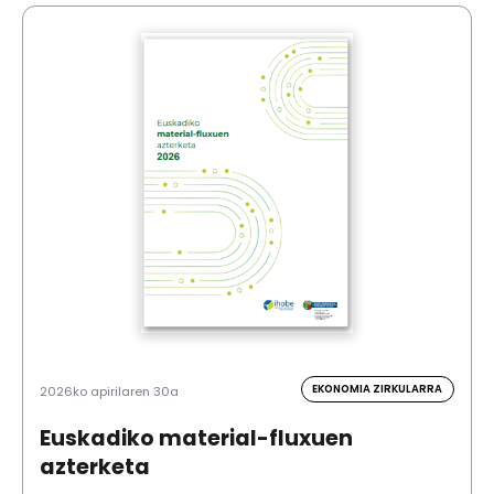
EKONOMIA ZIRKULARRA
2026ko apirilaren 30a
Euskadiko material-fluxuen
azterketa