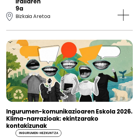
irailaren
9a
Bizkaia Aretoa
Ingurumen-komunikazioaren Eskola 2026.
Klima-narrazioak: ekintzarako
kontakizunak
INGURUMEN-HEZKUNTZA