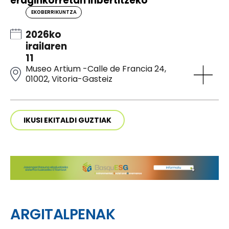
eraginkorretan inbertitzeko
EKOBERRIKUNTZA
2026ko
irailaren
11
Museo Artium -Calle de Francia 24,
01002, Vitoria-Gasteiz
IKUSI EKITALDI GUZTIAK
ARGITALPENAK