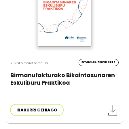
EKONOMIA ZIRKULARRA
2026ko maiatzaren 8a
Birmanufakturako Bikaintasunaren
Eskuliburu Praktikoa
IRAKURRI GEHIAGO