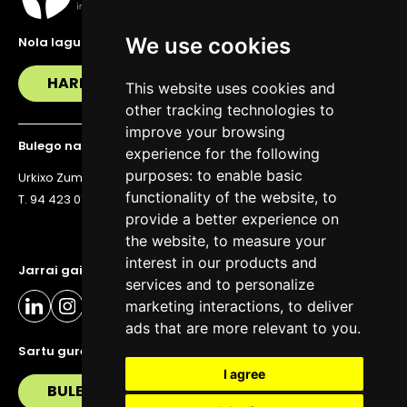
We use cookies
Nola lagundu zaitzakegu?
HARREMANETAN JARRI
This website uses cookies and
other tracking technologies to
improve your browsing
Bulego nagusia
experience for the following
purposes:
to enable basic
Urkixo Zumarkalea 36, 6. solairua, 48011 Bilbo
functionality of the website
,
to
T. 94 423 07 43
provide a better experience on
the website
,
to measure your
interest in our products and
Jarrai gaitzazu eguneratuta egoteko
services and to personalize
marketing interactions
,
to deliver
ads that are more relevant to you
.
Sartu gure buletinera
I agree
BULETIN