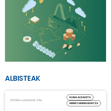
ALBISTEAK
KLIMA ALDAKETA
2026ko uztailaren 24a
HERRITARREN EKINTZA