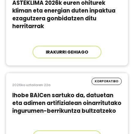
ASTEKLIMA 2026k euren ohiturek
kliman eta energian duten inpaktua
ezagutzera gonbidatzen ditu
herritarrak
IRAKURRI GEHIAGO
KORPORATIBO
2026ko uztailaren 22a
Ihobe BAICen sartuko da, datuetan
eta adimen artifizialean oinarritutako
ingurumen-berrikuntza bultzatzeko